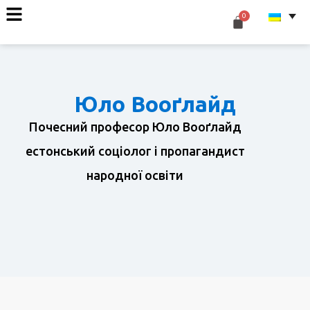
Юло Вооґлайд
Почесний професор Юло Вооґлайд
естонський соціолог і пропагандист
народної освіти