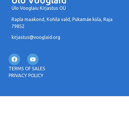
Ülo Vooglaid
Ülo Vooglaiu Kirjastus OÜ
Rapla maakond, Kohila vald, Pukamäe küla, Raja
79852
kirjastus@vooglaid.org
TERMS OF SALES
PRIVACY POLICY