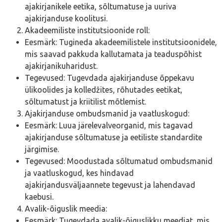
ajakirjanikele eetika, sõltumatuse ja uuriva
ajakirjanduse koolitusi.
Akadeemiliste institutsioonide roll:
Eesmärk: Tugineda akadeemilistele institutsioonidele,
mis saavad pakkuda kallutamata ja teaduspõhist
ajakirjanikuharidust.
Tegevused: Tugevdada ajakirjanduse õppekavu
ülikoolides ja kolledžites, rõhutades eetikat,
sõltumatust ja kriitilist mõtlemist.
Ajakirjanduse ombudsmanid ja vaatluskogud:
Eesmärk: Luua järelevalveorganid, mis tagavad
ajakirjanduse sõltumatuse ja eetiliste standardite
järgimise.
Tegevused: Moodustada sõltumatud ombudsmanid
ja vaatluskogud, kes hindavad
ajakirjandusväljaannete tegevust ja lahendavad
kaebusi.
Avalik-õiguslik meedia:
Eesmärk: Tugevdada avalik-õiguslikku meediat, mis