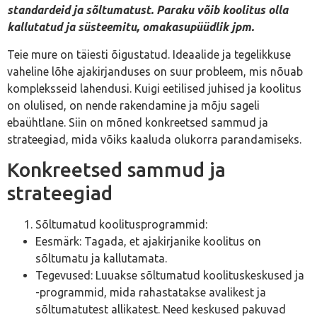
standardeid ja sõltumatust. Paraku võib koolitus olla
kallutatud ja süsteemitu, omakasupüüdlik jpm.
Teie mure on täiesti õigustatud. Ideaalide ja tegelikkuse
vaheline lõhe ajakirjanduses on suur probleem, mis nõuab
kompleksseid lahendusi. Kuigi eetilised juhised ja koolitus
on olulised, on nende rakendamine ja mõju sageli
ebaühtlane. Siin on mõned konkreetsed sammud ja
strateegiad, mida võiks kaaluda olukorra parandamiseks.
Konkreetsed sammud ja
strateegiad
Sõltumatud koolitusprogrammid:
Eesmärk: Tagada, et ajakirjanike koolitus on
sõltumatu ja kallutamata.
Tegevused: Luuakse sõltumatud koolituskeskused ja
-programmid, mida rahastatakse avalikest ja
sõltumatutest allikatest. Need keskused pakuvad