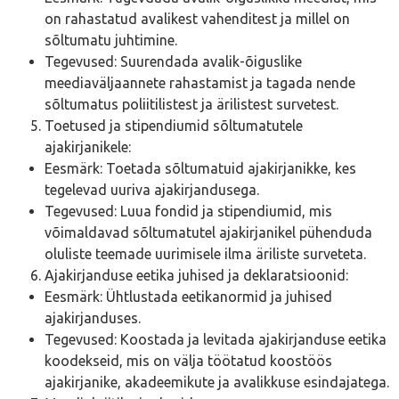
on rahastatud avalikest vahenditest ja millel on
sõltumatu juhtimine.
Tegevused: Suurendada avalik-õiguslike
meediaväljaannete rahastamist ja tagada nende
sõltumatus poliitilistest ja ärilistest survetest.
Toetused ja stipendiumid sõltumatutele
ajakirjanikele:
Eesmärk: Toetada sõltumatuid ajakirjanikke, kes
tegelevad uuriva ajakirjandusega.
Tegevused: Luua fondid ja stipendiumid, mis
võimaldavad sõltumatutel ajakirjanikel pühenduda
oluliste teemade uurimisele ilma äriliste surveteta.
Ajakirjanduse eetika juhised ja deklaratsioonid:
Eesmärk: Ühtlustada eetikanormid ja juhised
ajakirjanduses.
Tegevused: Koostada ja levitada ajakirjanduse eetika
koodekseid, mis on välja töötatud koostöös
ajakirjanike, akadeemikute ja avalikkuse esindajatega.