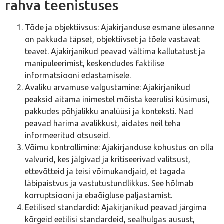
rahva teenistuses
Tõde ja objektiivsus: Ajakirjanduse esmane ülesanne
on pakkuda täpset, objektiivset ja tõele vastavat
teavet. Ajakirjanikud peavad vältima kallutatust ja
manipuleerimist, keskendudes faktilise
informatsiooni edastamisele.
Avaliku arvamuse valgustamine: Ajakirjanikud
peaksid aitama inimestel mõista keerulisi küsimusi,
pakkudes põhjalikku analüüsi ja konteksti. Nad
peavad harima avalikkust, aidates neil teha
informeeritud otsuseid.
Võimu kontrollimine: Ajakirjanduse kohustus on olla
valvurid, kes jälgivad ja kritiseerivad valitsust,
ettevõtteid ja teisi võimukandjaid, et tagada
läbipaistvus ja vastutustundlikkus. See hõlmab
korruptsiooni ja ebaõigluse paljastamist.
Eetilised standardid: Ajakirjanikud peavad järgima
kõrgeid eetilisi standardeid, sealhulgas ausust,