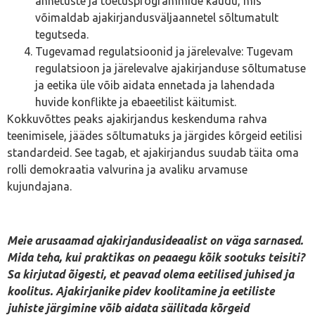
annetuste ja toetusprogrammide kaudu, mis
võimaldab ajakirjandusväljaannetel sõltumatult
tegutseda.
Tugevamad regulatsioonid ja järelevalve: Tugevam
regulatsioon ja järelevalve ajakirjanduse sõltumatuse
ja eetika üle võib aidata ennetada ja lahendada
huvide konflikte ja ebaeetilist käitumist.
Kokkuvõttes peaks ajakirjandus keskenduma rahva
teenimisele, jäädes sõltumatuks ja järgides kõrgeid eetilisi
standardeid. See tagab, et ajakirjandus suudab täita oma
rolli demokraatia valvurina ja avaliku arvamuse
kujundajana.
Meie arusaamad ajakirjandusideaalist on väga sarnased.
Mida teha, kui praktikas on peaaegu kõik sootuks teisiti?
Sa kirjutad õigesti, et peavad olema eetilised juhised ja
koolitus. Ajakirjanike pidev koolitamine ja eetiliste
juhiste järgimine võib aidata säilitada kõrgeid