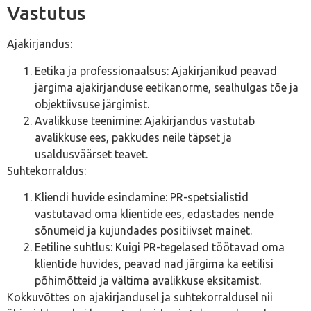
Vastutus
Ajakirjandus:
Eetika ja professionaalsus: Ajakirjanikud peavad
järgima ajakirjanduse eetikanorme, sealhulgas tõe ja
objektiivsuse järgimist.
Avalikkuse teenimine: Ajakirjandus vastutab
avalikkuse ees, pakkudes neile täpset ja
usaldusväärset teavet.
Suhtekorraldus:
Kliendi huvide esindamine: PR-spetsialistid
vastutavad oma klientide ees, edastades nende
sõnumeid ja kujundades positiivset mainet.
Eetiline suhtlus: Kuigi PR-tegelased töötavad oma
klientide huvides, peavad nad järgima ka eetilisi
põhimõtteid ja vältima avalikkuse eksitamist.
Kokkuvõttes on ajakirjandusel ja suhtekorraldusel nii