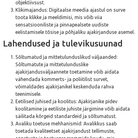
objektiivsust.
Klikimajandus: Digitaalse meedia ajastul on surve
toota klikke ja meeldimisi, mis võib viia
sensatsiooniliste ja pinnapealsete uudiste
eelistamisele tõsise ja põhjaliku ajakirjanduse asemel.
Lahendused ja tulevikusuunad
Sõltumatud ja mittetulunduslikud väljaanded:
Sõltumatute ja mittetulunduslike
ajakirjandusväljaannete toetamine võib aidata
vähendada kommerts- ja poliitilist survet,
võimaldades ajakirjanikel keskenduda rahva
teenimisele.
Eetilised juhised ja koolitus: Ajakirjanike pidev
koolitamine ja eetiliste juhiste järgimine võib aidata
säilitada kõrgeid standardeid ja sõltumatust.
Avaliku toetuse mehhanismid: Avalikkus saab
toetada kvaliteetset ajakirjandust tellimuste,