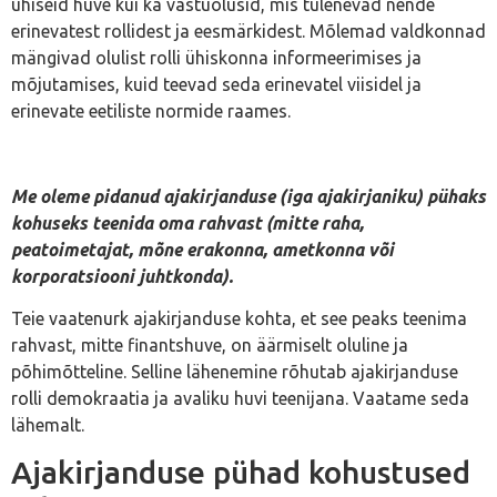
ühiseid huve kui ka vastuolusid, mis tulenevad nende
erinevatest rollidest ja eesmärkidest. Mõlemad valdkonnad
mängivad olulist rolli ühiskonna informeerimises ja
mõjutamises, kuid teevad seda erinevatel viisidel ja
erinevate eetiliste normide raames.
Me oleme pidanud ajakirjanduse (iga ajakirjaniku) pühaks
kohuseks teenida oma rahvast (mitte raha,
peatoimetajat, mõne erakonna, ametkonna või
korporatsiooni juhtkonda).
Teie vaatenurk ajakirjanduse kohta, et see peaks teenima
rahvast, mitte finantshuve, on äärmiselt oluline ja
põhimõtteline. Selline lähenemine rõhutab ajakirjanduse
rolli demokraatia ja avaliku huvi teenijana. Vaatame seda
lähemalt.
Ajakirjanduse pühad kohustused