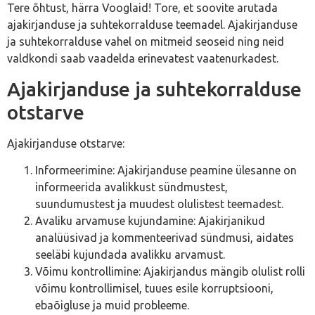
Tere õhtust, härra Vooglaid! Tore, et soovite arutada
ajakirjanduse ja suhtekorralduse teemadel. Ajakirjanduse
ja suhtekorralduse vahel on mitmeid seoseid ning neid
valdkondi saab vaadelda erinevatest vaatenurkadest.
Ajakirjanduse ja suhtekorralduse
otstarve
Ajakirjanduse otstarve:
Informeerimine: Ajakirjanduse peamine ülesanne on
informeerida avalikkust sündmustest,
suundumustest ja muudest olulistest teemadest.
Avaliku arvamuse kujundamine: Ajakirjanikud
analüüsivad ja kommenteerivad sündmusi, aidates
seeläbi kujundada avalikku arvamust.
Võimu kontrollimine: Ajakirjandus mängib olulist rolli
võimu kontrollimisel, tuues esile korruptsiooni,
ebaõigluse ja muid probleeme.