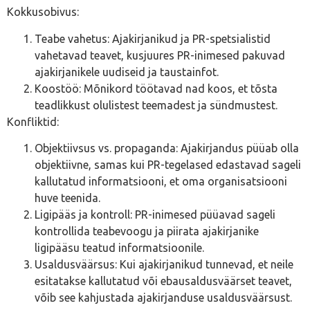
Kokkusobivus:
Teabe vahetus: Ajakirjanikud ja PR-spetsialistid
vahetavad teavet, kusjuures PR-inimesed pakuvad
ajakirjanikele uudiseid ja taustainfot.
Koostöö: Mõnikord töötavad nad koos, et tõsta
teadlikkust olulistest teemadest ja sündmustest.
Konfliktid:
Objektiivsus vs. propaganda: Ajakirjandus püüab olla
objektiivne, samas kui PR-tegelased edastavad sageli
kallutatud informatsiooni, et oma organisatsiooni
huve teenida.
Ligipääs ja kontroll: PR-inimesed püüavad sageli
kontrollida teabevoogu ja piirata ajakirjanike
ligipääsu teatud informatsioonile.
Usaldusväärsus: Kui ajakirjanikud tunnevad, et neile
esitatakse kallutatud või ebausaldusväärset teavet,
võib see kahjustada ajakirjanduse usaldusväärsust.