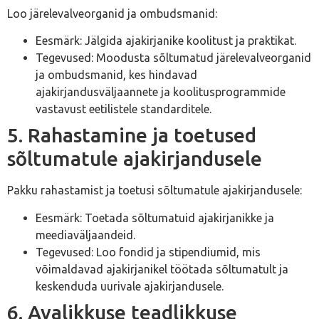
Loo järelevalveorganid ja ombudsmanid:
Eesmärk: Jälgida ajakirjanike koolitust ja praktikat.
Tegevused: Moodusta sõltumatud järelevalveorganid
ja ombudsmanid, kes hindavad
ajakirjandusväljaannete ja koolitusprogrammide
vastavust eetilistele standarditele.
5. Rahastamine ja toetused
sõltumatule ajakirjandusele
Pakku rahastamist ja toetusi sõltumatule ajakirjandusele:
Eesmärk: Toetada sõltumatuid ajakirjanikke ja
meediaväljaandeid.
Tegevused: Loo fondid ja stipendiumid, mis
võimaldavad ajakirjanikel töötada sõltumatult ja
keskenduda uurivale ajakirjandusele.
6. Avalikkuse teadlikkuse