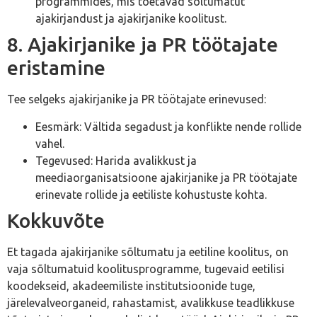
programmides, mis toetavad sõltumatut
ajakirjandust ja ajakirjanike koolitust.
8. Ajakirjanike ja PR töötajate
eristamine
Tee selgeks ajakirjanike ja PR töötajate erinevused:
Eesmärk: Vältida segadust ja konflikte nende rollide
vahel.
Tegevused: Harida avalikkust ja
meediaorganisatsioone ajakirjanike ja PR töötajate
erinevate rollide ja eetiliste kohustuste kohta.
Kokkuvõte
Et tagada ajakirjanike sõltumatu ja eetiline koolitus, on
vaja sõltumatuid koolitusprogramme, tugevaid eetilisi
koodekseid, akadeemiliste institutsioonide tuge,
järelevalveorganeid, rahastamist, avalikkuse teadlikkuse