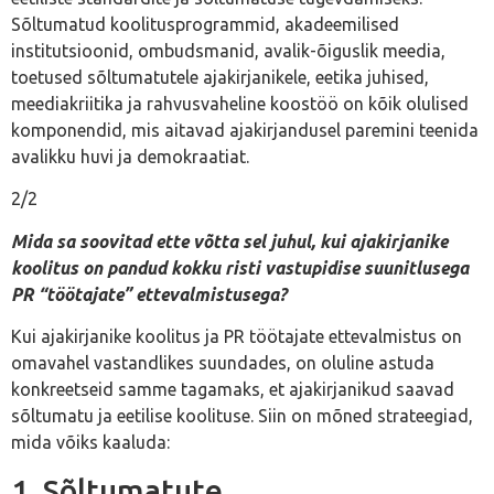
Sõltumatud koolitusprogrammid, akadeemilised
institutsioonid, ombudsmanid, avalik-õiguslik meedia,
toetused sõltumatutele ajakirjanikele, eetika juhised,
meediakriitika ja rahvusvaheline koostöö on kõik olulised
komponendid, mis aitavad ajakirjandusel paremini teenida
avalikku huvi ja demokraatiat.
2/2
Mida sa soovitad ette võtta sel juhul, kui ajakirjanike
koolitus on pandud kokku risti vastupidise suunitlusega
PR “töötajate” ettevalmistusega?
Kui ajakirjanike koolitus ja PR töötajate ettevalmistus on
omavahel vastandlikes suundades, on oluline astuda
konkreetseid samme tagamaks, et ajakirjanikud saavad
sõltumatu ja eetilise koolituse. Siin on mõned strateegiad,
mida võiks kaaluda:
1. Sõltumatute