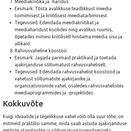
Meediakriitika ja -haridus:
Eesmärk: Tõsta avalikkuse teadlikkust meedia
toimimisest ja kriitilisest meediatarbimisest.
Tegevused: Edendada meediakriitikat ja
meediaharidust koolides ning avalikus ruumis,
õpetades inimesi kriitiliselt hindama meedia sisu ja
allikaid.
Rahvusvaheline koostöö:
Eesmärk: Jagada parimaid praktikaid ja toetada
ajakirjanduse sõltumatust rahvusvaheliselt.
Tegevused: Edendada rahvusvahelist koostööd ja
vahetust sõltumatute ajakirjanike ja
organisatsioonide vahel, osaledes rahvusvahelistes
meediaprogrammides ja -projektides.
Kokkuvõte
Kuigi ideaalide ja tegelikkuse vahel võib olla suur lõhe, on
mitmeid praktilisi samme, mida saab astuda ajakirjanduse
eetiliste standardite ja sõltumatuse tugevdamiseks.