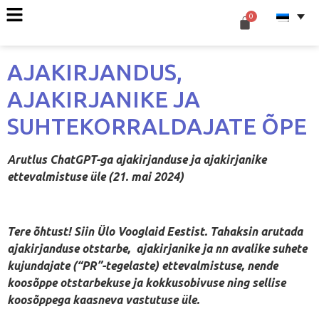
AJAKIRJANDUS,
AJAKIRJANIKE JA
SUHTEKORRALDAJATE ÕPE
Arutlus ChatGPT-ga ajakirjanduse ja ajakirjanike
ettevalmistuse üle (21. mai 2024)
Tere õhtust! Siin Ülo Vooglaid Eestist. Tahaksin arutada
ajakirjanduse otstarbe, ajakirjanike ja nn avalike suhete
kujundajate (“PR”-tegelaste) ettevalmistuse, nende
koosõppe otstarbekuse ja kokkusobivuse ning sellise
koosõppega kaasneva vastutuse üle.