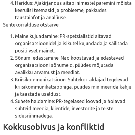
Haridus: Ajakirjandus aitab inimestel paremini mõista
keerulisi teemasid ja probleeme, pakkudes
taustainfot ja analüüse.
Suhtekorralduse otstarve:
Maine kujundamine: PR-spetsialistid aitavad
organisatsioonidel ja isikutel kujundada ja säilitada
positiivset mainet.
Sõnumi edastamine: Nad koostavad ja edastavad
organisatsiooni sõnumeid, püüdes mõjutada
avalikku arvamust ja meediat.
Kriisikommunikatsioon: Suhtekorraldajad tegelevad
kriisikommunikatsiooniga, püüdes minimeerida kahju
ja taastada usaldust.
Suhete haldamine: PR-tegelased loovad ja hoiavad
suhteid meedia, klientide, investorite ja teiste
sidusrühmadega.
Kokkusobivus ja konfliktid