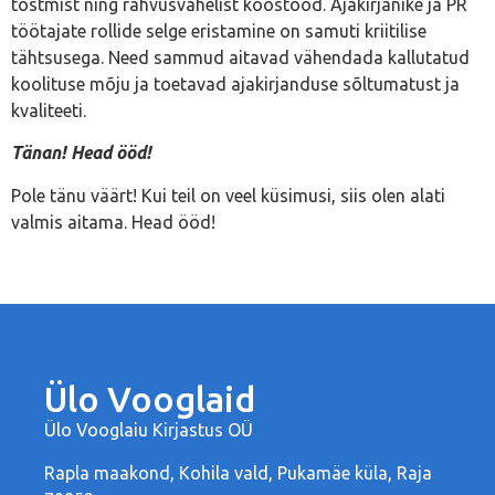
tõstmist ning rahvusvahelist koostööd. Ajakirjanike ja PR
töötajate rollide selge eristamine on samuti kriitilise
tähtsusega. Need sammud aitavad vähendada kallutatud
koolituse mõju ja toetavad ajakirjanduse sõltumatust ja
kvaliteeti.
Tänan! Head ööd!
Pole tänu väärt! Kui teil on veel küsimusi, siis olen alati
valmis aitama. Head ööd!
Ülo Vooglaid
Ülo Vooglaiu Kirjastus OÜ
Rapla maakond, Kohila vald, Pukamäe küla, Raja