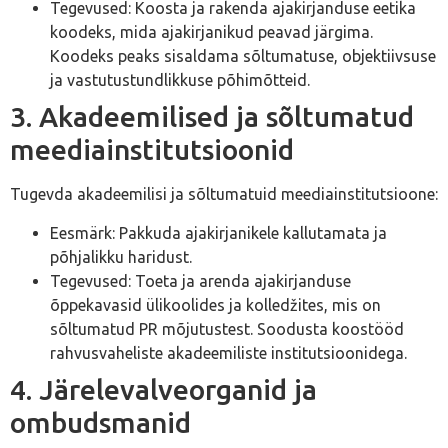
Tegevused: Koosta ja rakenda ajakirjanduse eetika
koodeks, mida ajakirjanikud peavad järgima.
Koodeks peaks sisaldama sõltumatuse, objektiivsuse
ja vastutustundlikkuse põhimõtteid.
3. Akadeemilised ja sõltumatud
meediainstitutsioonid
Tugevda akadeemilisi ja sõltumatuid meediainstitutsioone:
Eesmärk: Pakkuda ajakirjanikele kallutamata ja
põhjalikku haridust.
Tegevused: Toeta ja arenda ajakirjanduse
õppekavasid ülikoolides ja kolledžites, mis on
sõltumatud PR mõjutustest. Soodusta koostööd
rahvusvaheliste akadeemiliste institutsioonidega.
4. Järelevalveorganid ja
ombudsmanid