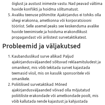
õiglust ja austust inimeste vastu. Nad peavad vältima
huvide konflikti ja hoidma sõltumatust.
Avaliku teenuse põhimõte: Ajakirjandus ei tohiks olla
ühegi erakonna, ametkonna või korporatsiooni
tööriist. Selle asemel peaks see keskenduma avalike
huvide teenimisele ja hoiduma erakondlikust
propagandast või ärilistest survetaktikatest.
Probleemid ja väljakutsed
Kaubanduslikud surve allikad: Paljud
ajakirjandusväljaanded sõltuvad reklaamituludest ja
omanikest, mis võib tekitada survet kajastada
teemasid viisil, mis on kasulik sponsoritele või
omanikele.
Poliitilised survetaktikad: Mõned
ajakirjandusväljaanded võivad olla mõjutatud
poliitiliste erakondade või ametkondade poolt, mis
võib kallutada nende kajastust ja kahjustada