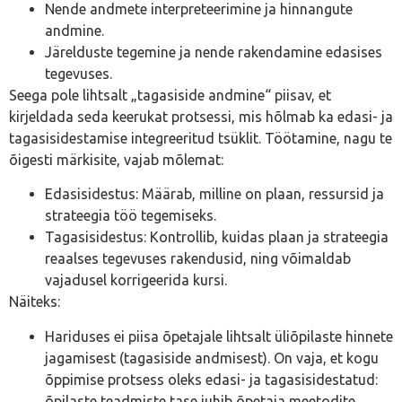
Nende andmete interpreteerimine ja hinnangute
andmine.
Järelduste tegemine ja nende rakendamine edasises
tegevuses.
Seega pole lihtsalt „tagasiside andmine“ piisav, et
kirjeldada seda keerukat protsessi, mis hõlmab ka edasi- ja
tagasisidestamise integreeritud tsüklit. Töötamine, nagu te
õigesti märkisite, vajab mõlemat:
Edasisidestus: Määrab, milline on plaan, ressursid ja
strateegia töö tegemiseks.
Tagasisidestus: Kontrollib, kuidas plaan ja strateegia
reaalses tegevuses rakendusid, ning võimaldab
vajadusel korrigeerida kursi.
Näiteks:
Hariduses ei piisa õpetajale lihtsalt üliõpilaste hinnete
jagamisest (tagasiside andmisest). On vaja, et kogu
õppimise protsess oleks edasi- ja tagasisidestatud:
õpilaste teadmiste tase juhib õpetaja meetodite