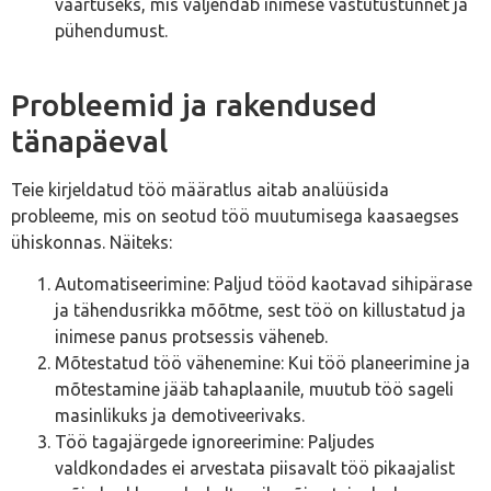
väärtuseks, mis väljendab inimese vastutustunnet ja
pühendumust.
Probleemid ja rakendused
tänapäeval
Teie kirjeldatud töö määratlus aitab analüüsida
probleeme, mis on seotud töö muutumisega kaasaegses
ühiskonnas. Näiteks:
Automatiseerimine: Paljud tööd kaotavad sihipärase
ja tähendusrikka mõõtme, sest töö on killustatud ja
inimese panus protsessis väheneb.
Mõtestatud töö vähenemine: Kui töö planeerimine ja
mõtestamine jääb tahaplaanile, muutub töö sageli
masinlikuks ja demotiveerivaks.
Töö tagajärgede ignoreerimine: Paljudes
valdkondades ei arvestata piisavalt töö pikaajalist