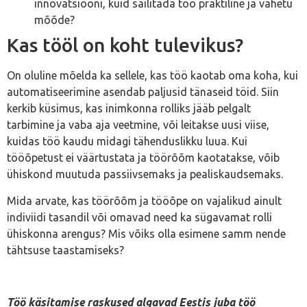
innovatsiooni, kuid säilitada töö praktiline ja vahetu
mõõde?
Kas tööl on koht tulevikus?
On oluline mõelda ka sellele, kas töö kaotab oma koha, kui
automatiseerimine asendab paljusid tänaseid töid. Siin
kerkib küsimus, kas inimkonna rolliks jääb pelgalt
tarbimine ja vaba aja veetmine, või leitakse uusi viise,
kuidas töö kaudu midagi tähenduslikku luua. Kui
tööõpetust ei väärtustata ja töörõõm kaotatakse, võib
ühiskond muutuda passiivsemaks ja pealiskaudsemaks.
Mida arvate, kas töörõõm ja tööõpe on vajalikud ainult
indiviidi tasandil või omavad need ka sügavamat rolli
ühiskonna arengus? Mis võiks olla esimene samm nende
tähtsuse taastamiseks?
Töö käsitamise raskused algavad Eestis juba töö