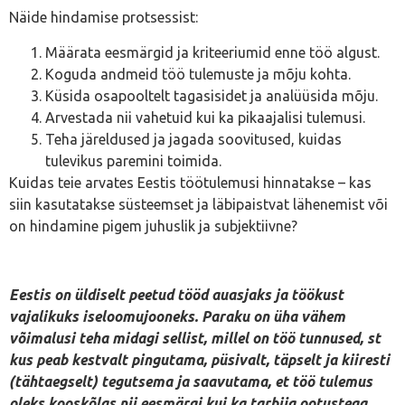
Näide hindamise protsessist:
Määrata eesmärgid ja kriteeriumid enne töö algust.
Koguda andmeid töö tulemuste ja mõju kohta.
Küsida osapooltelt tagasisidet ja analüüsida mõju.
Arvestada nii vahetuid kui ka pikaajalisi tulemusi.
Teha järeldused ja jagada soovitused, kuidas
tulevikus paremini toimida.
Kuidas teie arvates Eestis töötulemusi hinnatakse – kas
siin kasutatakse süsteemset ja läbipaistvat lähenemist või
on hindamine pigem juhuslik ja subjektiivne?
Eestis on üldiselt peetud tööd auasjaks ja töökust
vajalikuks iseloomujooneks. Paraku on üha vähem
võimalusi teha midagi sellist, millel on töö tunnused, st
kus peab kestvalt pingutama, püsivalt, täpselt ja kiiresti
(tähtaegselt) tegutsema ja saavutama, et töö tulemus
oleks kooskõlas nii eesmärgi kui ka tarbija ootustega.