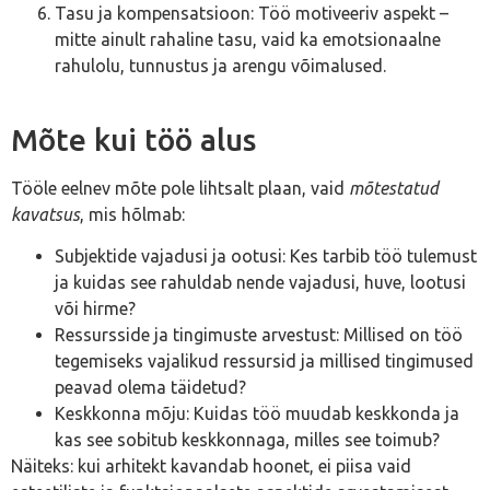
Tasu ja kompensatsioon: Töö motiveeriv aspekt –
mitte ainult rahaline tasu, vaid ka emotsionaalne
rahulolu, tunnustus ja arengu võimalused.
Mõte kui töö alus
Tööle eelnev mõte pole lihtsalt plaan, vaid
mõtestatud
kavatsus
, mis hõlmab:
Subjektide vajadusi ja ootusi: Kes tarbib töö tulemust
ja kuidas see rahuldab nende vajadusi, huve, lootusi
või hirme?
Ressursside ja tingimuste arvestust: Millised on töö
tegemiseks vajalikud ressursid ja millised tingimused
peavad olema täidetud?
Keskkonna mõju: Kuidas töö muudab keskkonda ja
kas see sobitub keskkonnaga, milles see toimub?
Näiteks: kui arhitekt kavandab hoonet, ei piisa vaid