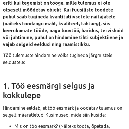
eriti kui tegemist on tööga, mille tulemus ei ole
otseselt mõõdetav objekt. Kui füüsiliste toodete
puhul saab tugineda kvantitatiivsetele näitajatele
(näiteks toodangu maht, kvaliteet, tähtaeg), siis
keerukamate tööde, nagu loovtöö, haridus, tervishoid
või juhtimine, puhul on hindamine tihti subjektiivne ja
vajab selgeid eeldusi ning raamistikku.
Töö tulemuste hindamine võiks tugineda järgmistele
eeldustele:
1. Töö eesmärgi selgus ja
kokkulepe
Hindamine eeldab, et töö eesmärk ja oodatav tulemus on
selgelt määratletud. Küsimused, mida siin küsida:
Mis on töö eesmärk? (Näiteks toota, õpetada,