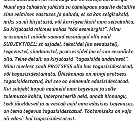
Nüüd aga tahaksin juhtida su tähelepanu paarile detailile
sinu eelmises vastuses ja paluda, et sa kas selgitaksid,
miks sa nii kirjutasid, või korrigeeriksid oma seisukohta.
Sa kirjutasid mitmes kohas “töö eesmärgist”. Minu
arusaamist mööda saavad eesmärgid olla vaid
SUBJEKTIDEL: st asjadel, tekstidel (ka seadustel),
tegevustel, sündmustel, protsessidel jne ei saa eesmärke
olla. Teine detail: sa kirjutasid “tagasiside andmisest”.
Minu meelest saab PROTSESS olla kas tagasisidestatud,
või tagasisidestamata. Ühiskonnas on mingi protsess
tagasisidestatud, kui see on eelnevalt edasisidestatud.
Kui subjekt kogub andmeid oma tegevuse ja selle
tulemuste kohta, interpreteerib neid, annab hinnangu,
teeb järeldused ja arvestab neid oma edasises tegevuses,
on tema tegevus tagasisidestatud. Töötamiseks on vaja
nii edasi- kui tagasisidestatust.