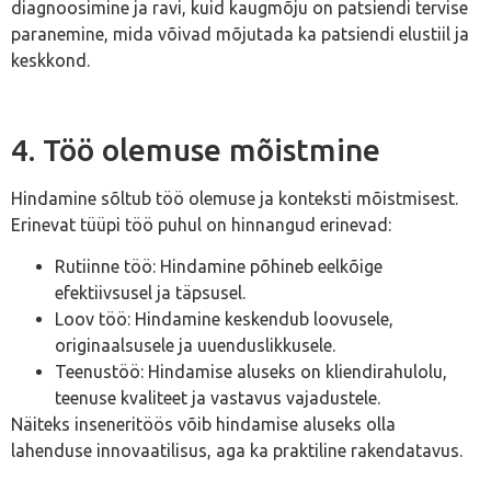
diagnoosimine ja ravi, kuid kaugmõju on patsiendi tervise
paranemine, mida võivad mõjutada ka patsiendi elustiil ja
keskkond.
4. Töö olemuse mõistmine
Hindamine sõltub töö olemuse ja konteksti mõistmisest.
Erinevat tüüpi töö puhul on hinnangud erinevad:
Rutiinne töö: Hindamine põhineb eelkõige
efektiivsusel ja täpsusel.
Loov töö: Hindamine keskendub loovusele,
originaalsusele ja uuenduslikkusele.
Teenustöö: Hindamise aluseks on kliendirahulolu,
teenuse kvaliteet ja vastavus vajadustele.
Näiteks inseneritöös võib hindamise aluseks olla
lahenduse innovaatilisus, aga ka praktiline rakendatavus.