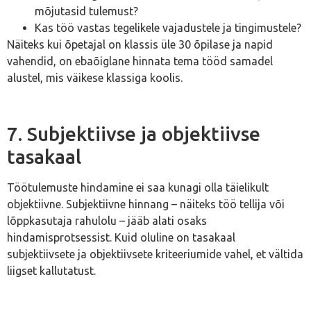
mõjutasid tulemust?
Kas töö vastas tegelikele vajadustele ja tingimustele?
Näiteks kui õpetajal on klassis üle 30 õpilase ja napid
vahendid, on ebaõiglane hinnata tema tööd samadel
alustel, mis väikese klassiga koolis.
7. Subjektiivse ja objektiivse
tasakaal
Töötulemuste hindamine ei saa kunagi olla täielikult
objektiivne. Subjektiivne hinnang – näiteks töö tellija või
lõppkasutaja rahulolu – jääb alati osaks
hindamisprotsessist. Kuid oluline on tasakaal
subjektiivsete ja objektiivsete kriteeriumide vahel, et vältida
liigset kallutatust.