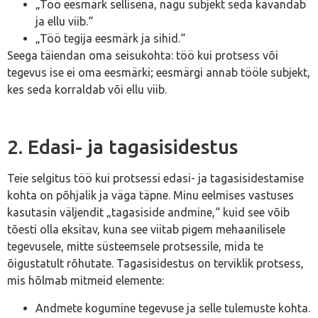
„Töö eesmärk sellisena, nagu subjekt seda kavandab
ja ellu viib.“
„Töö tegija eesmärk ja sihid.“
Seega täiendan oma seisukohta: töö kui protsess või
tegevus ise ei oma eesmärki; eesmärgi annab tööle subjekt,
kes seda korraldab või ellu viib.
2. Edasi- ja tagasisidestus
Teie selgitus töö kui protsessi edasi- ja tagasisidestamise
kohta on põhjalik ja väga täpne. Minu eelmises vastuses
kasutasin väljendit „tagasiside andmine,“ kuid see võib
tõesti olla eksitav, kuna see viitab pigem mehaanilisele
tegevusele, mitte süsteemsele protsessile, mida te
õigustatult rõhutate. Tagasisidestus on terviklik protsess,
mis hõlmab mitmeid elemente:
Andmete kogumine tegevuse ja selle tulemuste kohta.