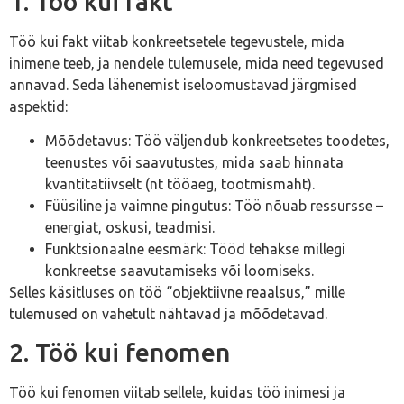
1. Töö kui fakt
Töö kui fakt viitab konkreetsetele tegevustele, mida
inimene teeb, ja nendele tulemusele, mida need tegevused
annavad. Seda lähenemist iseloomustavad järgmised
aspektid:
Mõõdetavus: Töö väljendub konkreetsetes toodetes,
teenustes või saavutustes, mida saab hinnata
kvantitatiivselt (nt tööaeg, tootmismaht).
Füüsiline ja vaimne pingutus: Töö nõuab ressursse –
energiat, oskusi, teadmisi.
Funktsionaalne eesmärk: Tööd tehakse millegi
konkreetse saavutamiseks või loomiseks.
Selles käsitluses on töö “objektiivne reaalsus,” mille
tulemused on vahetult nähtavad ja mõõdetavad.
2. Töö kui fenomen
Töö kui fenomen viitab sellele, kuidas töö inimesi ja