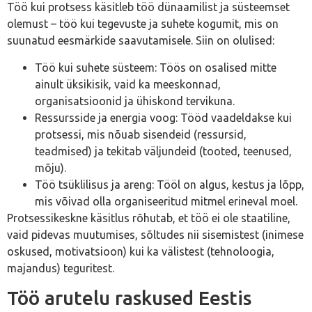
Töö kui protsess käsitleb töö dünaamilist ja süsteemset
olemust – töö kui tegevuste ja suhete kogumit, mis on
suunatud eesmärkide saavutamisele. Siin on olulised:
Töö kui suhete süsteem: Töös on osalised mitte
ainult üksikisik, vaid ka meeskonnad,
organisatsioonid ja ühiskond tervikuna.
Ressursside ja energia voog: Tööd vaadeldakse kui
protsessi, mis nõuab sisendeid (ressursid,
teadmised) ja tekitab väljundeid (tooted, teenused,
mõju).
Töö tsüklilisus ja areng: Tööl on algus, kestus ja lõpp,
mis võivad olla organiseeritud mitmel erineval moel.
Protsessikeskne käsitlus rõhutab, et töö ei ole staatiline,
vaid pidevas muutumises, sõltudes nii sisemistest (inimese
oskused, motivatsioon) kui ka välistest (tehnoloogia,
majandus) teguritest.
Töö arutelu raskused Eestis