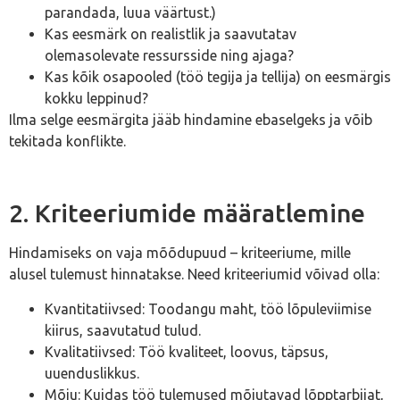
parandada, luua väärtust.)
Kas eesmärk on realistlik ja saavutatav
olemasolevate ressursside ning ajaga?
Kas kõik osapooled (töö tegija ja tellija) on eesmärgis
kokku leppinud?
Ilma selge eesmärgita jääb hindamine ebaselgeks ja võib
tekitada konflikte.
2. Kriteeriumide määratlemine
Hindamiseks on vaja mõõdupuud – kriteeriume, mille
alusel tulemust hinnatakse. Need kriteeriumid võivad olla:
Kvantitatiivsed: Toodangu maht, töö lõpuleviimise
kiirus, saavutatud tulud.
Kvalitatiivsed: Töö kvaliteet, loovus, täpsus,
uuenduslikkus.
Mõju: Kuidas töö tulemused mõjutavad lõpptarbijat,