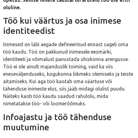
oluline.
Töö kui väärtus ja osa inimese
identiteedist
Inimesed on läbi aegade defineerinud ennast sageli oma
töö kaudu. Töö on pakkunud inimesele eesmärki,
identiteeti ja võimalust panustada ühiskonna arengusse.
Töö ei ole ainult majanduslik toiming, vaid ka viis
eneseväljenduseks, kogukonna liikmeks olemiseks ja teiste
aitamiseks. Kui aga töö kaotab oma väärtuse või
tähenduse inimeste elus, siis jääb midagi olulist puudu.
Näiteks kaob töö kaudu saadud rahulolu, mida
nimetatakse töö- või loomerõõmuks.
Infoajastu ja töö tähenduse
muutumine