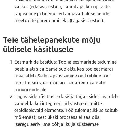
valikut (edasisidestus), samal ajal kui õpilaste
tagasiside ja tulemused annavad aluse nende
meetodite parendamiseks (tagasisidestus).
Teie tähelepanekute mõju
üldisele käsitlusele
Eesmärkide käsitlus: Töö ja eesmärkide sidumine
peab alati sisaldama subjekti, kes töö eesmärgi
määratleb. Selle täpsustamine on kriitiline töö
mõistmiseks, eriti kui arutleda keerukamate
töövormide üle.
Tagasiside käsitlus: Edasi- ja tagasisidestus tuleb
vaadelda kui integreeritud süsteemi, mitte
eraldiseisvaid elemente. Töö tulemuslikkus sõltub
mõlemast, sest ükski protsess ei saa olla
isereguleeriv ilma põhjaliku ja süsteemse