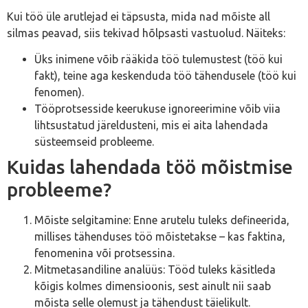
Kui töö üle arutlejad ei täpsusta, mida nad mõiste all
silmas peavad, siis tekivad hõlpsasti vastuolud. Näiteks:
Üks inimene võib rääkida töö tulemustest (töö kui
fakt), teine aga keskenduda töö tähendusele (töö kui
fenomen).
Tööprotsesside keerukuse ignoreerimine võib viia
lihtsustatud järeldusteni, mis ei aita lahendada
süsteemseid probleeme.
Kuidas lahendada töö mõistmise
probleeme?
Mõiste selgitamine: Enne arutelu tuleks defineerida,
millises tähenduses töö mõistetakse – kas faktina,
fenomenina või protsessina.
Mitmetasandiline analüüs: Tööd tuleks käsitleda
kõigis kolmes dimensioonis, sest ainult nii saab
mõista selle olemust ja tähendust täielikult.