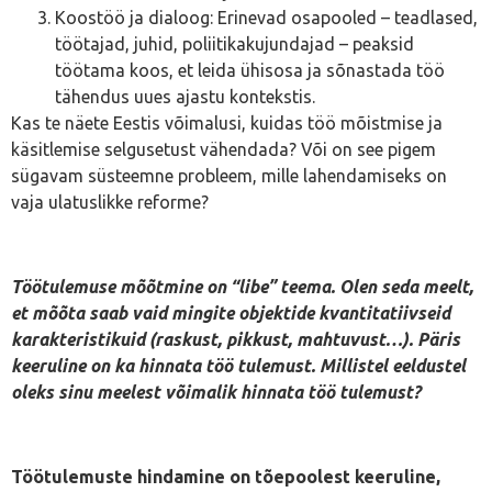
Koostöö ja dialoog: Erinevad osapooled – teadlased,
töötajad, juhid, poliitikakujundajad – peaksid
töötama koos, et leida ühisosa ja sõnastada töö
tähendus uues ajastu kontekstis.
Kas te näete Eestis võimalusi, kuidas töö mõistmise ja
käsitlemise selgusetust vähendada? Või on see pigem
sügavam süsteemne probleem, mille lahendamiseks on
vaja ulatuslikke reforme?
Töötulemuse mõõtmine on “libe” teema. Olen seda meelt,
et mõõta saab vaid mingite objektide kvantitatiivseid
karakteristikuid (raskust, pikkust, mahtuvust…). Päris
keeruline on ka hinnata töö tulemust. Millistel eeldustel
oleks sinu meelest võimalik hinnata töö tulemust?
Töötulemuste hindamine on tõepoolest keeruline,