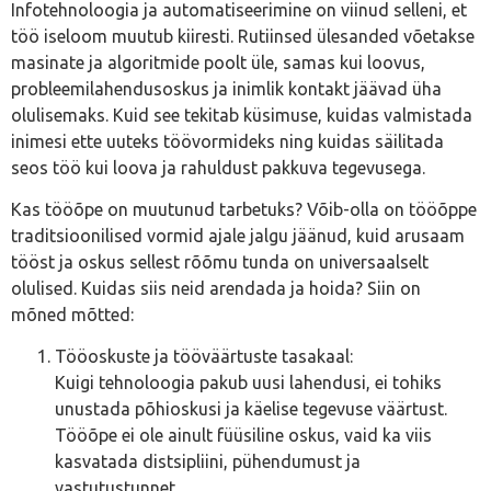
Infotehnoloogia ja automatiseerimine on viinud selleni, et
töö iseloom muutub kiiresti. Rutiinsed ülesanded võetakse
masinate ja algoritmide poolt üle, samas kui loovus,
probleemilahendusoskus ja inimlik kontakt jäävad üha
olulisemaks. Kuid see tekitab küsimuse, kuidas valmistada
inimesi ette uuteks töövormideks ning kuidas säilitada
seos töö kui loova ja rahuldust pakkuva tegevusega.
Kas tööõpe on muutunud tarbetuks? Võib-olla on tööõppe
traditsioonilised vormid ajale jalgu jäänud, kuid arusaam
tööst ja oskus sellest rõõmu tunda on universaalselt
olulised. Kuidas siis neid arendada ja hoida? Siin on
mõned mõtted:
Tööoskuste ja tööväärtuste tasakaal:
Kuigi tehnoloogia pakub uusi lahendusi, ei tohiks
unustada põhioskusi ja käelise tegevuse väärtust.
Tööõpe ei ole ainult füüsiline oskus, vaid ka viis
kasvatada distsipliini, pühendumust ja
vastutustunnet.