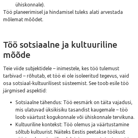
ühiskonnale).
Töö planeerimisel ja hindamisel tuleks alati arvestada
mõlemat mõõdet.
Töö sotsiaalne ja kultuuriline
mõõde
Teie viide subjektidele – inimestele, kes töö tulemust
tarbivad – rõhutab, et töö ei ole isoleeritud tegevus, vaid
osa sotsiaal-kultuurilisest süsteemist. See toob esile töö
järgmised aspektid:
Sotsiaalne tähendus: Töö eesmärk on täita vajadusi,
mis ulatuvad üksikisiku tasandist kaugemale – töö
loob väärtust kogukonnale või ühiskonnale tervikuna.
Kultuuriline kontekst: Töö olemus ja väärtustamine
sõltub kultuurist. Näiteks Eestis peetakse töökust