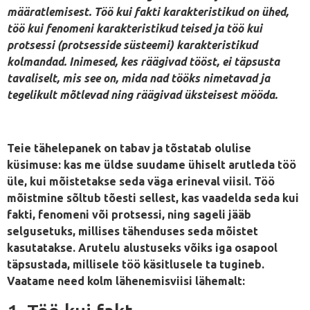
määratlemisest. Töö kui fakti karakteristikud on ühed,
töö kui fenomeni karakteristikud teised ja töö kui
protsessi (protsesside süsteemi) karakteristikud
kolmandad. Inimesed, kes räägivad tööst, ei täpsusta
tavaliselt, mis see on, mida nad tööks nimetavad ja
tegelikult mõtlevad ning räägivad üksteisest mööda.
Teie tähelepanek on tabav ja tõstatab olulise
küsimuse: kas me üldse suudame ühiselt arutleda töö
üle, kui mõistetakse seda väga erineval viisil. Töö
mõistmine sõltub tõesti sellest, kas vaadelda seda kui
fakti, fenomeni või protsessi, ning sageli jääb
selgusetuks, millises tähenduses seda mõistet
kasutatakse. Arutelu alustuseks võiks iga osapool
täpsustada, millisele töö käsitlusele ta tugineb.
Vaatame need kolm lähenemisviisi lähemalt: