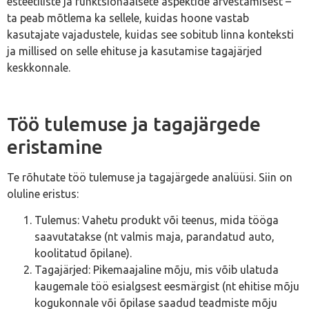
esteetiliste ja funktsionaalsete aspektide arvestamisest –
ta peab mõtlema ka sellele, kuidas hoone vastab
kasutajate vajadustele, kuidas see sobitub linna konteksti
ja millised on selle ehituse ja kasutamise tagajärjed
keskkonnale.
Töö tulemuse ja tagajärgede
eristamine
Te rõhutate töö tulemuse ja tagajärgede analüüsi. Siin on
oluline eristus:
Tulemus: Vahetu produkt või teenus, mida tööga
saavutatakse (nt valmis maja, parandatud auto,
koolitatud õpilane).
Tagajärjed: Pikemaajaline mõju, mis võib ulatuda
kaugemale töö esialgsest eesmärgist (nt ehitise mõju
kogukonnale või õpilase saadud teadmiste mõju