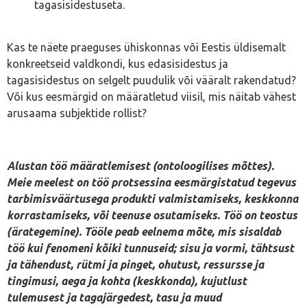
tagasisidestuseta.
Kas te näete praeguses ühiskonnas või Eestis üldisemalt
konkreetseid valdkondi, kus edasisidestus ja
tagasisidestus on selgelt puudulik või vääralt rakendatud?
Või kus eesmärgid on määratletud viisil, mis näitab vähest
arusaama subjektide rollist?
Alustan töö määratlemisest (ontoloogilises mõttes).
Meie meelest on töö protsessina eesmärgistatud tegevus
tarbimisväärtusega produkti valmistamiseks, keskkonna
korrastamiseks, või teenuse osutamiseks. Töö on teostus
(ärategemine). Tööle peab eelnema mõte, mis sisaldab
töö kui fenomeni kõiki tunnuseid; sisu ja vormi, tähtsust
ja tähendust, rütmi ja pinget, ohutust, ressursse ja
tingimusi, aega ja kohta (keskkonda), kujutlust
tulemusest ja tagajärgedest, tasu ja muud