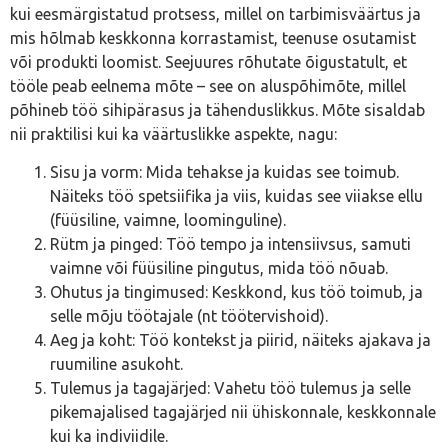
kui eesmärgistatud protsess, millel on tarbimisväärtus ja
mis hõlmab keskkonna korrastamist, teenuse osutamist
või produkti loomist. Seejuures rõhutate õigustatult, et
tööle peab eelnema mõte – see on aluspõhimõte, millel
põhineb töö sihipärasus ja tähenduslikkus. Mõte sisaldab
nii praktilisi kui ka väärtuslikke aspekte, nagu:
Sisu ja vorm: Mida tehakse ja kuidas see toimub.
Näiteks töö spetsiifika ja viis, kuidas see viiakse ellu
(füüsiline, vaimne, loominguline).
Rütm ja pinged: Töö tempo ja intensiivsus, samuti
vaimne või füüsiline pingutus, mida töö nõuab.
Ohutus ja tingimused: Keskkond, kus töö toimub, ja
selle mõju töötajale (nt töötervishoid).
Aeg ja koht: Töö kontekst ja piirid, näiteks ajakava ja
ruumiline asukoht.
Tulemus ja tagajärjed: Vahetu töö tulemus ja selle
pikemajalised tagajärjed nii ühiskonnale, keskkonnale
kui ka indiviidile.