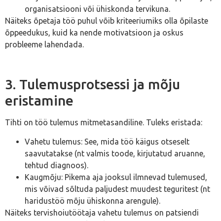
organisatsiooni või ühiskonda tervikuna.
Näiteks õpetaja töö puhul võib kriteeriumiks olla õpilaste
õppeedukus, kuid ka nende motivatsioon ja oskus
probleeme lahendada.
3. Tulemusprotsessi ja mõju
eristamine
Tihti on töö tulemus mitmetasandiline. Tuleks eristada:
Vahetu tulemus: See, mida töö käigus otseselt
saavutatakse (nt valmis toode, kirjutatud aruanne,
tehtud diagnoos).
Kaugmõju: Pikema aja jooksul ilmnevad tulemused,
mis võivad sõltuda paljudest muudest teguritest (nt
haridustöö mõju ühiskonna arengule).
Näiteks tervishoiutöötaja vahetu tulemus on patsiendi