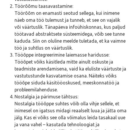
Töörõõmu taasavastamine:
Töörõõm on enamasti seotud sellega, kui inimene
näeb oma töö tulemust ja tunneb, et see on vajalik
või väärtuslik. Tänapäeva infoühiskonnas, kus paljud
töötavad abstraktsete süsteemidega, võib see tunne
kaduda. Siin on oluline meelde tuletada, et ka vaimne
töö ja suhtlus on väärtuslik.
Tööõppe integreerimine laiemasse haridusse:
Tööõpet võiks käsitleda mitte ainult oskuste ja
teadmiste arendamisena, vaid ka eluliste väärtuste ja
vastutustunde kasvatamise osana. Näiteks võiks
tööõpe siduda käsitööoskused, meeskonnatöö ja
probleemilahenduse.
Nostalgia ja pärimuse tähtsus:
Nostalgia tööõppe suhtes võib olla vihje sellele, et
inimesel on igatsus midagi reaalselt luua ja jätta oma
jälg. Kas ei võiks see olla võimalus leida tasakaal uue
ja vana vahel – kasutada tehnoloogiat ja