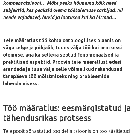
kompensatsiooni… Mõte peaks hõlmama kõik need
subjektid, kes peaksid olema töötulemuse tarbijad, nii
nende vajadused, huvid ja lootused kui ka hirmud…
Teie määratlus töö kohta ontoloogilises plaanis on
väga selge ja põhjalik, tuues välja töö kui protsessi
olemuse, aga ka sellega seotud fenomenaalsed ja
praktilised aspektid. Proovin teie määratlust edasi
arendada ja tuua välja selle võimalikud rakendused
tänapäeva töö mõistmiseks ning probleemide
lahendamiseks.
Töö määratlus: eesmärgistatud ja
tähendusrikas protsess
Teie poolt sõnastatud töö definitsioonis on töö käsitletud