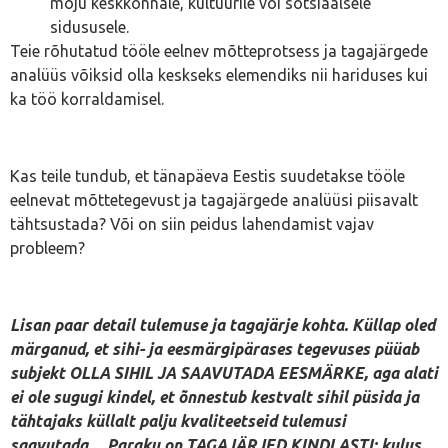
mõju keskkonnale, kultuurile või sotsiaalsele
sidususele.
Teie rõhutatud tööle eelnev mõtteprotsess ja tagajärgede
analüüs võiksid olla keskseks elemendiks nii hariduses kui
ka töö korraldamisel.
Kas teile tundub, et tänapäeva Eestis suudetakse tööle
eelnevat mõttetegevust ja tagajärgede analüüsi piisavalt
tähtsustada? Või on siin peidus lahendamist vajav
probleem?
Lisan paar detail tulemuse ja tagajärje kohta. Küllap oled
märganud, et sihi- ja eesmärgipärases tegevuses püüab
subjekt OLLA SIHIL JA SAAVUTADA EESMÄRKE, aga alati
ei ole sugugi kindel, et õnnestub kestvalt sihil püsida ja
tähtajaks küllalt palju kvaliteetseid tulemusi
saavutada… Paraku on TAGAJÄRJED KINDLASTI: kulus