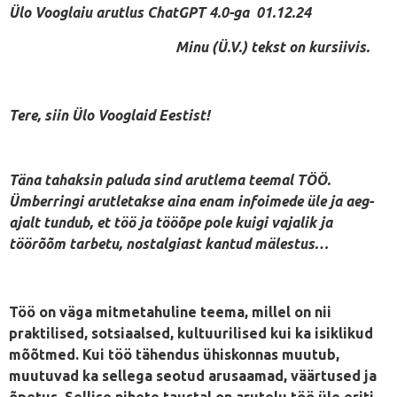
Ülo Vooglaiu arutlus ChatGPT 4.0-ga 01.12.24
Minu (Ü.V.) tekst on kursiivis.
Tere, siin Ülo Vooglaid Eestist!
Täna tahaksin paluda sind arutlema teemal TÖÖ.
Ümberringi arutletakse aina enam infoimede üle ja aeg-
ajalt tundub, et töö ja tööõpe pole kuigi vajalik ja
töörõõm tarbetu, nostalgiast kantud mälestus…
Töö on väga mitmetahuline teema, millel on nii
praktilised, sotsiaalsed, kultuurilised kui ka isiklikud
mõõtmed. Kui töö tähendus ühiskonnas muutub,
muutuvad ka sellega seotud arusaamad, väärtused ja
õpetus. Sellise nihete taustal on arutelu töö üle eriti