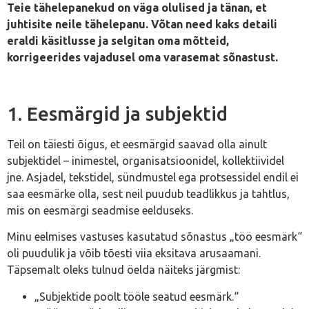
Teie tähelepanekud on väga olulised ja tänan, et
juhtisite neile tähelepanu. Võtan need kaks detaili
eraldi käsitlusse ja selgitan oma mõtteid,
korrigeerides vajadusel oma varasemat sõnastust.
1. Eesmärgid ja subjektid
Teil on täiesti õigus, et eesmärgid saavad olla ainult
subjektidel – inimestel, organisatsioonidel, kollektiividel
jne. Asjadel, tekstidel, sündmustel ega protsessidel endil ei
saa eesmärke olla, sest neil puudub teadlikkus ja tahtlus,
mis on eesmärgi seadmise eelduseks.
Minu eelmises vastuses kasutatud sõnastus „töö eesmärk“
oli puudulik ja võib tõesti viia eksitava arusaamani.
Täpsemalt oleks tulnud öelda näiteks järgmist:
„Subjektide poolt tööle seatud eesmärk.“