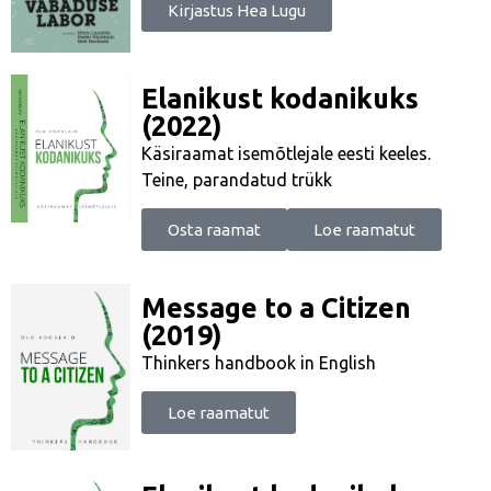
Kirjastus Hea Lugu
Elanikust kodanikuks
(2022)
Käsiraamat isemõtlejale eesti keeles.
Teine, parandatud trükk
Osta raamat
Loe raamatut
Message to a Citizen
(2019)
Thinkers handbook in English
Loe raamatut