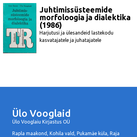
Juhtimissüsteemide
morfoloogia ja dialektika
(1986)
Harjutusi ja ülesandeid lastekodu
kasvatajatele ja juhatajatele
Ülo Vooglaid
Ülo Vooglaiu Kirjastus OÜ
Rapla maakond, Kohila vald, Pukamäe küla, Raja