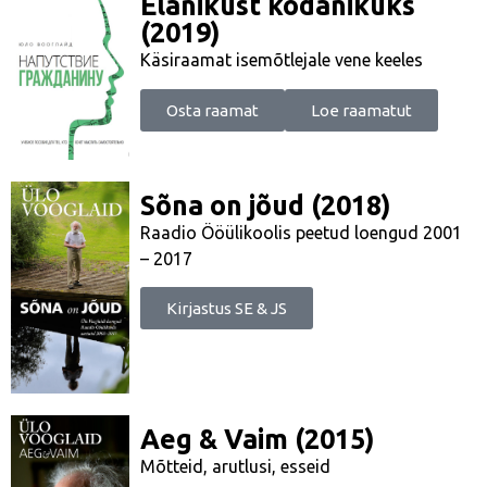
Elanikust kodanikuks
(2019)
Käsiraamat isemõtlejale vene keeles
Osta raamat
Loe raamatut
Sõna on jõud (2018)
Raadio Ööülikoolis peetud loengud 2001
– 2017
Kirjastus SE & JS
Aeg & Vaim (2015)
Mõtteid, arutlusi, esseid