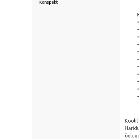
Konspekt
•
Koolil
Harid
öeldud