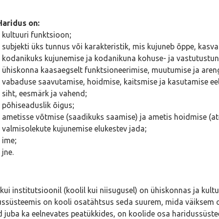
Haridus on:
• kultuuri funktsioon;
• subjekti üks tunnus või karakteristik, mis kujuneb õppe, kas
• kodanikuks kujunemise ja kodanikuna kohuse- ja vastutustund
• ühiskonna kaasaegselt funktsioneerimise, muutumise ja aren
• vabaduse saavutamise, hoidmise, kaitsmise ja kasutamise ee
• siht, eesmärk ja vahend;
• põhiseaduslik õigus;
• ametisse võtmise (saadikuks saamise) ja ametis hoidmise (at
• valmisolekute kujunemise elukestev jada;
• ime;
 jne.
 kui institutsioonil (koolil kui niisugusel) on ühiskonnas ja kul
ussüsteemis on kooli osatähtsus seda suurem, mida väiksem 
 juba ka eelnevates peatükkides, on koolide osa haridussüstee