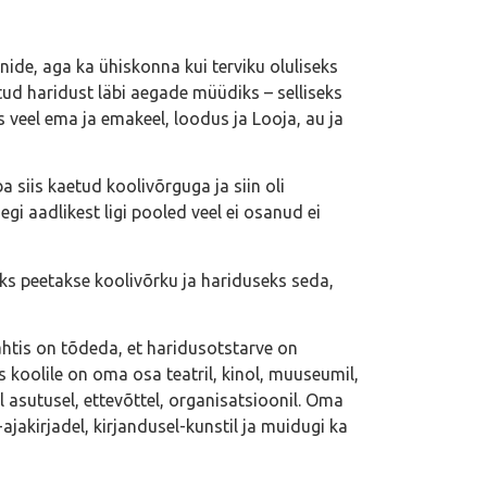
nide, aga ka ühiskonna kui terviku oluliseks
tud haridust läbi aegade müüdiks – selliseks
ks veel ema ja emakeel, loodus ja Looja, au ja
a siis kaetud koolivõrguga ja siin oli
i aadlikest ligi pooled veel ei osanud ei
iks peetakse koolivõrku ja hariduseks seda,
ähtis on tõdeda, et haridusotstarve on
s koolile on oma osa teatril, kinol, muuseumil,
gal asutusel, ettevõttel, organisatsioonil. Oma
-ajakirjadel, kirjandusel-kunstil ja muidugi ka