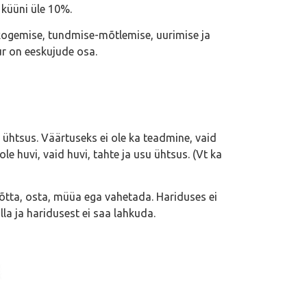
 küüni üle 10%.
kogemise, tundmise-mõtlemise, uurimise ja
ur on eeskujude osa.
 ühtsus. Väärtuseks ei ole ka teadmine, vaid
 huvi, vaid huvi, tahte ja usu ühtsus. (Vt ka
 võtta, osta, müüa ega vahetada. Hariduses ei
la ja haridusest ei saa lahkuda.