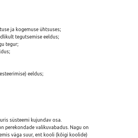
vatuse ja kogemuse ühtsuses;
likult tegutsemise eeldus;
gu tegur;
ldus;
esteerimise) eeldus;
tuuris süsteemi kujundav osa.
on perekondade valikuvabadus. Nagu on
mis väga suur, ent kooli (kõigi koolide)