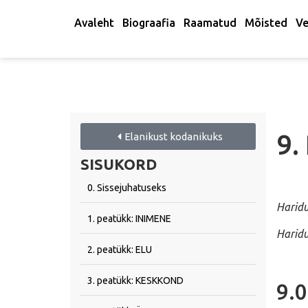
Avaleht
Biograafia
Raamatud
Mõisted
Ve
9.
Elanikust kodanikuks
SISUKORD
0. Sissejuhatuseks
Haridu
1. peatükk: INIMENE
Haridu
2. peatükk: ELU
3. peatükk: KESKKOND
9.0