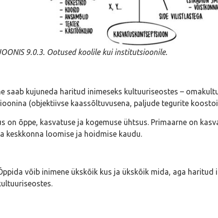
JOONIS 9.0.3. Ootused koolile kui institutsioonile.
e saab kujuneda haritud inimeseks kultuuriseostes – omakultuur
ioonina (objektiivse kaassõltuvusena, paljude tegurite koostoim
s on õppe, kasvatuse ja kogemuse ühtsus. Primaarne on kasv
a keskkonna loomise ja hoidmise kaudu.
Õppida võib inimene ükskõik kus ja ükskõik mida, aga haritud 
kultuuriseostes.