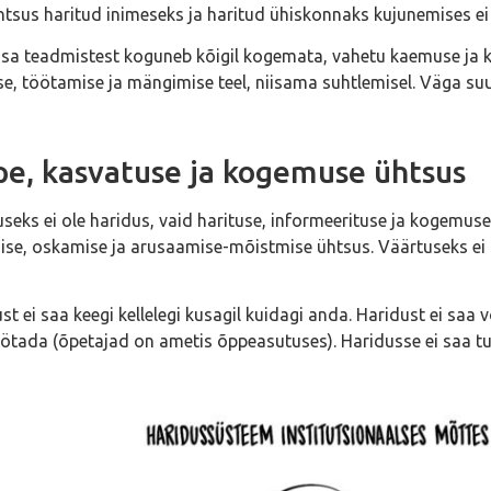
tsus haritud inimeseks ja haritud ühiskonnaks kujunemises ei
sa teadmistest koguneb kõigil kogemata, vahetu kaemuse ja 
e, töötamise ja mängimise teel, niisama suhtlemisel. Väga su
e, kasvatuse ja kogemuse ühtsus
seks ei ole haridus, vaid harituse, informeerituse ja kogemuse
se, oskamise ja arusaamise-mõistmise ühtsus. Väärtuseks ei ole
st ei saa keegi kellelegi kusagil kuidagi anda. Haridust ei saa
ötada (õpetajad on ametis õppeasutuses). Haridusse ei saa tul