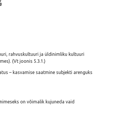
i, rahvuskultuuri ja üldinimliku kultuuri
es). (Vt joonis 5.3.1.)
atus – kasvamise saatmine subjekti arenguks
inimeseks on võimalik kujuneda vaid