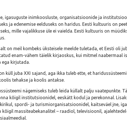
e, igasuguste inimkoosluste, organisatsioonide ja institutsioo
eks ja edenemise eelduseks on haridus. Eesti kultuuris on pee
seks, mille vajalikkuse üle ei vaielda. Eesti kultuuris on müüdi
us.
alt on meil kombeks üksteisele meelde tuletada, et Eesti oli jub
atud enam-vähem täielik kirjaoskus, kui mitmel naabermaal iseg
 ega kirjutada.
n küll juba XXI sajand, aga ikka tuleb ette, et haridussüsteem
oolis tehakse ja koolis antakse.
ssüsteemi nägemiseks tuleb leida küllalt palju vaatepunkte. T
nna kõigil institutsioonidel, eeskätt kodul ja perekonnal. Lisak
, kirikul, spordi- ja turismiorganisatsioonidel, kaitseväel jne, i
 kõigil massiteabekanalitel – raadiol, televisioonil, ajalehtedel
siaalmeedial.