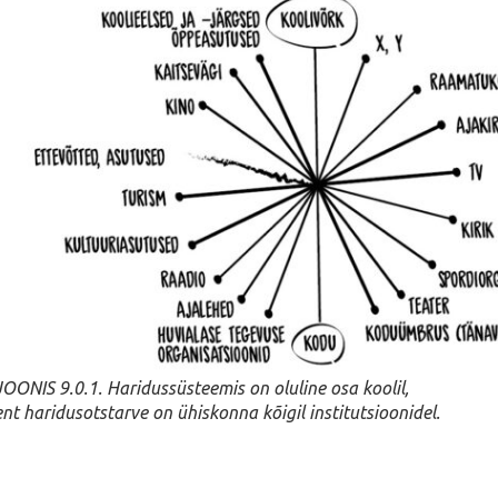
JOONIS 9.0.1. Haridussüsteemis on oluline osa koolil,
ent haridusotstarve on ühiskonna kõigil institutsioonidel.