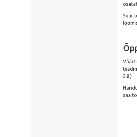
osatäh
Suur o
loomis
Õpp
Väärtu
teadmi
2.8.)
Haridu
saa tö