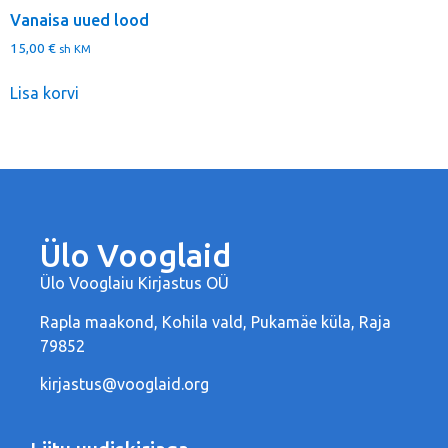
Vanaisa uued lood
15,00
€
sh KM
Lisa korvi
Ülo Vooglaid
Ülo Vooglaiu Kirjastus OÜ
Rapla maakond, Kohila vald, Pukamäe küla, Raja
79852
kirjastus@vooglaid.org