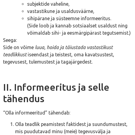
subjektide vaheline,
vastastikune ja usaldusväärne,
sihipärane ja süsteemne informeeritus.
(Side loob ja kannab sotsiaalset usaldust ning
võimaldab sihi- ja eesmärgipärast tegutsemist.)
Seega:
Side on võime
luua, hoida ja täiustada vastastikust
teadlikkust
iseendast ja teistest, oma kavatsustest,
tegevusest, tulemustest ja tagajärgedest.
II. Informeeritus ja selle
tähendus
“Olla informeeritud” tähendab:
Olla teadlik peamistest faktidest ja suundumustest,
mis puudutavad minu (meie) tegevusvälja ja