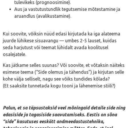
tulevikeks (prognoosimine).
Aus ja vastutustundlik tegutsemise mõtestamine ja
aruandlus (avalikustamine).
Kui soovite, võiksin nüüd edasi kirjutada ka iga alateema
juurde lühikese sisuavangu — umbes 2-5 lauset, kuidas
seda harjutust või teemat lühidalt avada koolitusel
osalejatele.
Kas jätkame selles suunas? Või soovite, et võtaksin näiteks
esimese teema (“Side olemus ja tähendus”) ja kirjutan selle
kohe välja selliselt, nagu see võiks tundides kõlada?
(Et saaksite tunnetada kogu tooni ja lähenemise stiili?)
Palun, et sa täpsustaksid veel mõningaid detaile side ning
edasiside ja tagasiside saavutamiseks. Eestis on sõna
“side” kasutuses eeskätt andmeedastustehnika,