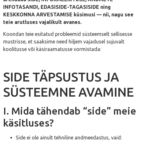
INFOTASANDI, EDASISIDE-TAGASISIDE ning
KESKKONNA ARVESTAMISE küsimusi — nii, nagu see
teie arutluses vajalikult avanes.
Koondan teie esitatud probleemid süsteemselt sellisesse
mustrisse, et saaksime need hiljem vajadusel sujuvalt
koolitusse või käsiraamatusse vormistada:
SIDE TÄPSUSTUS JA
SÜSTEEMNE AVAMINE
I. Mida tähendab “side” meie
käsitluses?
Side ei ole ainult tehniline andmeedastus, vaid: