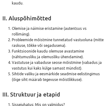
kaudu.
II. Aluspõhimõtted
Olemise ja näimise eristamine (autentsus vs
rollimäng).
Probleemide mõistmine tunnetatud vastuoluna (mitte
raskuse, tõkke või segadusena).
Funktsioonide kaudu olemuse avastamine
(nähtumusliku ja olemusliku ühendamine).
Vastutuse ja vabaduse seose mõistmine (vabadus ja
vastutus kui kaks külge samast mündist).
Sihtide valiku ja eesmärkide seadmise eelistingimus
(õige siht määrab tegevuse mõistlikkuse).
III. Struktuur ja etapid
Sissejuhatus: Mis on valmidus?