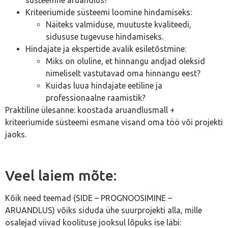
Kriteeriumide süsteemi loomine hindamiseks:
Näiteks valmiduse, muutuste kvaliteedi,
sidususe tugevuse hindamiseks.
Hindajate ja ekspertide avalik esiletõstmine:
Miks on oluline, et hinnangu andjad oleksid
nimeliselt vastutavad oma hinnangu eest?
Kuidas luua hindajate eetiline ja
professionaalne raamistik?
Praktiline ülesanne: koostada aruandlusmall +
kriteeriumide süsteemi esmane visand oma töö või projekti
jaoks.
Veel laiem mõte:
Kõik need teemad (SIDE – PROGNOOSIMINE –
ARUANDLUS) võiks siduda ühe suurprojekti alla, mille
osalejad viivad koolituse jooksul lõpuks ise läbi: