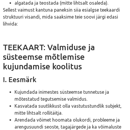
algatada ja teostada (mitte lihtsalt osaleda).
Sellest vaimust kantuna paneksin siia esialgse teekaardi
struktuuri visandi, mida saaksime teie soovi järgi edasi
lihvida:
TEEKAART: Valmiduse ja
süsteemse mõtlemise
kujundamise koolitus
I. Eesmärk
Kujundada inimestes süsteemse tunnetuse ja
mõtestatud tegutsemise valmidus.
Kasvatada suutlikkust olla vastutustundlik subjekt,
mitte lihtsalt rollitäitja.
Arendada võimet hoomata olukordi, probleeme ja
arengusuundi seoste, tagajärgede ja ka võimaluste