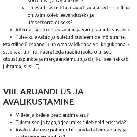
soikumist ja kahanemist?
Tulevad raskelt talutavad tagajärjed — milline
on valmisolek leevenduseks ja
ümberkorralduseks?
Alternatiivide mõtestamine ja varuplaanide süsteem.
Tuleviku avatud ja suletud süsteemide mõistmine.
Praktiline ülesanne: luua oma valdkonna või kogukonna 3
stsenaariumi ja määratleda igaühe jaoks olulised
otsustuspunkte ja märguandemuutujad (“Kui see hakkab
juhtuma, siis…”).
VIII. ARUANDLUS JA
AVALIKUSTAMINE
Millele ja kellele peab andma aru?
Tulemused ja tagajärjed: miks tuleb neid eristada?
Avalikustamise põhimõtted: mida tähendab aus ja
süsteemne aruandlus?