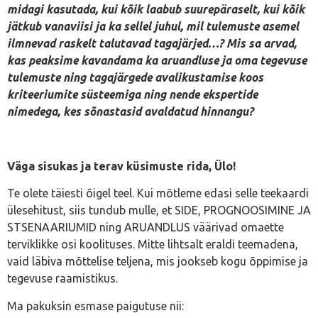
midagi kasutada, kui kõik laabub suurepäraselt, kui kõik
jätkub vanaviisi ja ka sellel juhul, mil tulemuste asemel
ilmnevad raskelt talutavad tagajärjed…? Mis sa arvad,
kas peaksime kavandama ka aruandluse ja oma tegevuse
tulemuste ning tagajärgede avalikustamise koos
kriteeriumite süsteemiga ning nende ekspertide
nimedega, kes sõnastasid avaldatud hinnangu?
Väga sisukas ja terav küsimuste rida, Ülo!
Te olete täiesti õigel teel. Kui mõtleme edasi selle teekaardi
ülesehitust, siis tundub mulle, et SIDE, PROGNOOSIMINE JA
STSENAARIUMID ning ARUANDLUS väärivad omaette
terviklikke osi koolituses. Mitte lihtsalt eraldi teemadena,
vaid läbiva mõttelise teljena, mis jookseb kogu õppimise ja
tegevuse raamistikus.
Ma pakuksin esmase paigutuse nii: