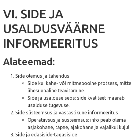
VI. SIDE JA
USALDUSVÄÄRNE
INFORMEERITUS
Alateemad:
Side olemus ja tähendus
Side kui kahe- või mitmepoolne protsess, mitte
ühesuunaline teavitamine.
Side ja usalduse seos: side kvaliteet määrab
usalduse tugevuse.
Side süsteemsus ja vastastikune informeeritus
Operatiivsus ja süsteemsus: info peab olema
asjakohane, täpne, ajakohane ja vajalikul kujul.
Side ja edasiside-tagasiside