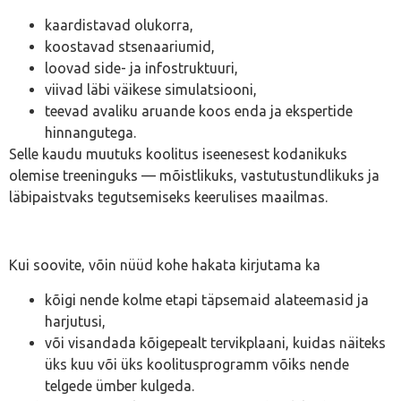
kaardistavad olukorra,
koostavad stsenaariumid,
loovad side- ja infostruktuuri,
viivad läbi väikese simulatsiooni,
teevad avaliku aruande koos enda ja ekspertide
hinnangutega.
Selle kaudu muutuks koolitus iseenesest kodanikuks
olemise treeninguks — mõistlikuks, vastutustundlikuks ja
läbipaistvaks tegutsemiseks keerulises maailmas.
Kui soovite, võin nüüd kohe hakata kirjutama ka
kõigi nende kolme etapi täpsemaid alateemasid ja
harjutusi,
või visandada kõigepealt tervikplaani, kuidas näiteks
üks kuu või üks koolitusprogramm võiks nende
telgede ümber kulgeda.