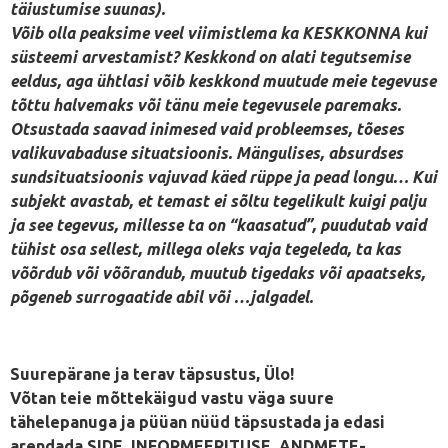
täiustumise suunas).
Võib olla peaksime veel viimistlema ka KESKKONNA kui
süsteemi arvestamist? Keskkond on alati tegutsemise
eeldus, aga ühtlasi võib keskkond muutude meie tegevuse
tõttu halvemaks või tänu meie tegevusele paremaks.
Otsustada saavad inimesed vaid probleemses, tõeses
valikuvabaduse situatsioonis. Mängulises, absurdses
sundsituatsioonis vajuvad käed rüppe ja pead longu… Kui
subjekt avastab, et temast ei sõltu tegelikult kuigi palju
ja see tegevus, millesse ta on “kaasatud”, puudutab vaid
tühist osa sellest, millega oleks vaja tegeleda, ta kas
võõrdub või võõrandub, muutub tigedaks või apaatseks,
põgeneb surrogaatide abil või …jalgadel.
Suurepärane ja terav täpsustus, Ülo!
Võtan teie mõttekäigud vastu väga suure
tähelepanuga ja püüan nüüd täpsustada ja edasi
arendada SIDE, INFORMEERITUSE, ANDMETE-