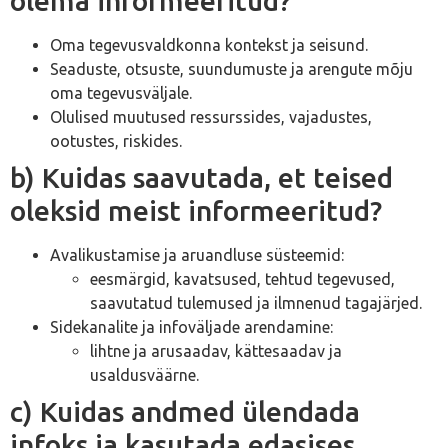
olema informeeritud?
Oma tegevusvaldkonna kontekst ja seisund.
Seaduste, otsuste, suundumuste ja arengute mõju
oma tegevusväljale.
Olulised muutused ressurssides, vajadustes,
ootustes, riskides.
b) Kuidas saavutada, et teised
oleksid meist informeeritud?
Avalikustamise ja aruandluse süsteemid:
eesmärgid, kavatsused, tehtud tegevused,
saavutatud tulemused ja ilmnenud tagajärjed.
Sidekanalite ja infoväljade arendamine:
lihtne ja arusaadav, kättesaadav ja
usaldusväärne.
c) Kuidas andmed ülendada
infoks ja kasutada edasises