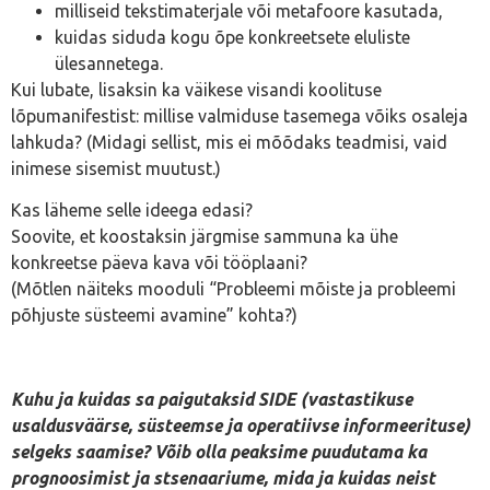
milliseid tekstimaterjale või metafoore kasutada,
kuidas siduda kogu õpe konkreetsete eluliste
ülesannetega.
Kui lubate, lisaksin ka väikese visandi koolituse
lõpumanifestist: millise valmiduse tasemega võiks osaleja
lahkuda? (Midagi sellist, mis ei mõõdaks teadmisi, vaid
inimese sisemist muutust.)
Kas läheme selle ideega edasi?
Soovite, et koostaksin järgmise sammuna ka ühe
konkreetse päeva kava või tööplaani?
(Mõtlen näiteks mooduli “Probleemi mõiste ja probleemi
põhjuste süsteemi avamine” kohta?)
Kuhu ja kuidas sa paigutaksid SIDE (vastastikuse
usaldusväärse, süsteemse ja operatiivse informeerituse)
selgeks saamise? Võib olla peaksime puudutama ka
prognoosimist ja stsenaariume, mida ja kuidas neist