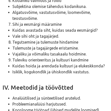
Kodaniku valmidus ja rollid
Subjektina olemise tähendus kodanikuna.
Algatusvõime, vastutusvõime, loomevõime,
teostusvõime.
Sihi ja eesmärgi määramine
Kuidas avastada siht, kuidas seada eesmärgid?
Vale sihi oht ja tagajärjed.
Tegutsemine ja tulemuste hindamine
Tulemuste ja tagajärgede eristamine.
Vajaliku ja võimaliku tasakaalu hoidmine.
Tuleviku orienteeritus ja kultuuri kandmine
Kuidas hoida ja arendada kultuuri ja elukeskkonda?
Isiklik, kogukondlik ja ühiskondlik vastutus.
IV. Meetodid ja töövõtted
Analüütilised ja sünteetilised arutelud.
Probleemianalüüsi harjutused.
Koosloome töötoad (ühised mudelite loomised).