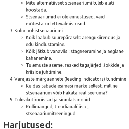
Mitu alternatiivset stsenaariumi tuleb alati
koostada.
Stsenaariumid ei ole ennustused, vaid
mõtestatud ettevalmistused.
Kolm põhistsenaariumi
Kõik laabub suurepäraselt: arengukiirendus ja
edu kindlustamine.
Kõik jätkub vanaviisi: stagneerumine ja aeglane
kahanemine.
Tulemuste asemel rasked tagajärjed: šokkide ja
kriiside juhtimine.
Varajaste märguannete (leading indicators) tundmine
Kuidas tabada esimesi märke sellest, milline
stsenaarium võib hakata realiseeruma?
Tulevikutööriistad ja simulatsioonid
Rollimängud, trendianalüüsid,
stsenaariumitreeningud.
Harjutused: