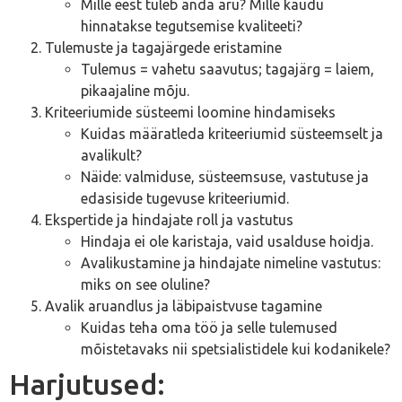
Mille eest tuleb anda aru? Mille kaudu
hinnatakse tegutsemise kvaliteeti?
Tulemuste ja tagajärgede eristamine
Tulemus = vahetu saavutus; tagajärg = laiem,
pikaajaline mõju.
Kriteeriumide süsteemi loomine hindamiseks
Kuidas määratleda kriteeriumid süsteemselt ja
avalikult?
Näide: valmiduse, süsteemsuse, vastutuse ja
edasiside tugevuse kriteeriumid.
Ekspertide ja hindajate roll ja vastutus
Hindaja ei ole karistaja, vaid usalduse hoidja.
Avalikustamine ja hindajate nimeline vastutus:
miks on see oluline?
Avalik aruandlus ja läbipaistvuse tagamine
Kuidas teha oma töö ja selle tulemused
mõistetavaks nii spetsialistidele kui kodanikele?
Harjutused: