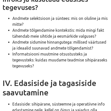
tegevuses?
Andmete selektsioon ja süntees: mis on oluline ja mis
mitte?
Andmete tõlgendamine kontekstis: mida mingi fakt
tähendab meie sihtide ja eesmärkide valguses?
Andmete sidumine hinnangutega: millised väärtused
ja ideaalid suunavad andmete tõlgendamist?
Informatsiooni muutmine otsustusteks ja
tegevusteks: kuidas muudame teadmise sihipäraseks
tegevuseks?
IV. Edasiside ja tagasiside
saavutamine
Edasiside: sihipärane, süsteemne ja operatiivne info
edastamine neile, kellel on õigus ja vajadus olla