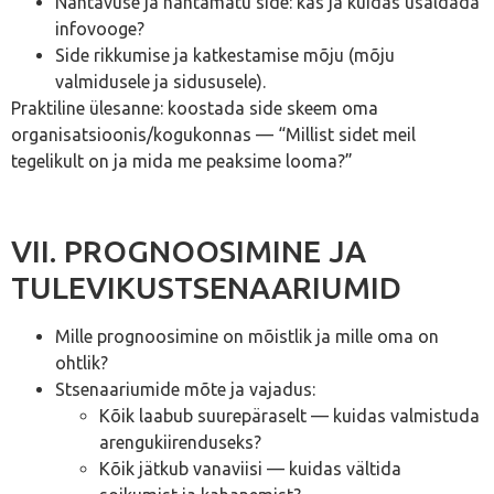
Nähtavuse ja nähtamatu side: kas ja kuidas usaldada
infovooge?
Side rikkumise ja katkestamise mõju (mõju
valmidusele ja sidususele).
Praktiline ülesanne: koostada side skeem oma
organisatsioonis/kogukonnas — “Millist sidet meil
tegelikult on ja mida me peaksime looma?”
VII. PROGNOOSIMINE JA
TULEVIKUSTSENAARIUMID
Mille prognoosimine on mõistlik ja mille oma on
ohtlik?
Stsenaariumide mõte ja vajadus:
Kõik laabub suurepäraselt — kuidas valmistuda
arengukiirenduseks?
Kõik jätkub vanaviisi — kuidas vältida