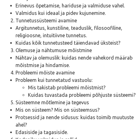
Erinevus õpetamise, hariduse ja valmiduse vahel.
Valmidus kui ideaal ja pidev kujunemine.
Tunnetussüsteemi avamine
Argitunnetus, kunstiline, teaduslik, filosoofiline,
religioosne, intuitiivne tunnetus.
Kuidas kõik tunnetusteed täiendavad üksteist?
Olemuse ja nähtumuse mõistmine
Nähtav ja olemuslik: kuidas nende vahekord määrab
mõistmise ja hindamise.
Probleemi mõiste avamine
Probleem kui tunnetatud vastuolu:
Mis takistab probleemi mõistmist?
Kuidas tuvastada probleemi põhjuste süsteemi?
Süsteemne mõtlemine ja tegevus
Mis on süsteem? Mis on süsteemsus?
Protsessid ja nende sidusus: kuidas toimib muutuste
ahel?
Edasiside ja tagasiside.