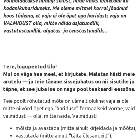
võimaldatakse midagi sellist, mida võiks nimetada ka
kodanikuhariduseks. Me oleme mitmel korral jõudnud
koos tõdema, et vaja ei ole õpet ega haridust; vaja on
VALMIDUST olla, mitte näida asjatundlik,
vastutustundlik, algatus- ja teostustundlik…
Tere, lugupeetud Ülo!
Mul on väga hea meel, et kirjutate. Mäletan hästi meie
arutelu — ja teie tänane sissejuhatus on nii sisutihe ja
täpne, et see juba ise on nagu pool teekaardi eessõna.
Teie poolt rõhutatud mõte on ülimalt oluline: vaja ei ole
mitte niivõrd õpet ega “hariduse” formaalseid vorme, vaid
valmidust — olla, mitte näida. Valmidust:
mõista ja avastada (mitte ainult kirjeldada ja mõõta),
vastutada (mitte ainult “täita ülesandeid”),