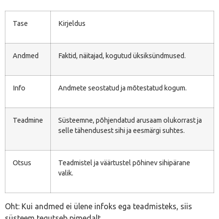
Tase
Kirjeldus
Andmed
Faktid, näitajad, kogutud üksiksündmused.
Info
Andmete seostatud ja mõtestatud kogum.
Teadmine
Süsteemne, põhjendatud arusaam olukorrast ja
selle tähendusest sihi ja eesmärgi suhtes.
Otsus
Teadmistel ja väärtustel põhinev sihipärane
valik.
Oht: Kui andmed ei ülene infoks ega teadmisteks, siis
süsteem tegutseb pimedalt.