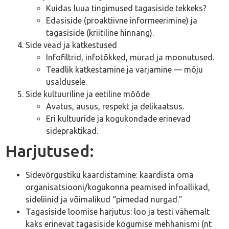
Kuidas luua tingimused tagasiside tekkeks?
Edasiside (proaktiivne informeerimine) ja
tagasiside (kriitiline hinnang).
Side vead ja katkestused
Infofiltrid, infotõkked, mürad ja moonutused.
Teadlik katkestamine ja varjamine — mõju
usaldusele.
Side kultuuriline ja eetiline mõõde
Avatus, ausus, respekt ja delikaatsus.
Eri kultuuride ja kogukondade erinevad
sidepraktikad.
Harjutused:
Sidevõrgustiku kaardistamine: kaardista oma
organisatsiooni/kogukonna peamised infoallikad,
sideliinid ja võimalikud “pimedad nurgad.”
Tagasiside loomise harjutus: loo ja testi vähemalt
kaks erinevat tagasiside kogumise mehhanismi (nt