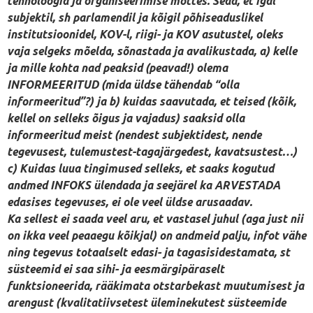
tehnoloogia ja organiseerimise mõttes. Seda, et igal
subjektil, sh parlamendil ja kõigil põhiseaduslikel
institutsioonidel, KOV-l, riigi- ja KOV asutustel, oleks
vaja selgeks mõelda, sõnastada ja avalikustada, a) kelle
ja mille kohta nad peaksid (peavad!) olema
INFORMEERITUD (mida üldse tähendab “olla
informeeritud”?) ja b) kuidas saavutada, et teised (kõik,
kellel on selleks õigus ja vajadus) saaksid olla
informeeritud meist (nendest subjektidest, nende
tegevusest, tulemustest-tagajärgedest, kavatsustest…)
c) Kuidas luua tingimused selleks, et saaks kogutud
andmed INFOKS ülendada ja seejärel ka ARVESTADA
edasises tegevuses, ei ole veel üldse arusaadav.
Ka sellest ei saada veel aru, et vastasel juhul (aga just nii
on ikka veel peaaegu kõikjal) on andmeid palju, infot vähe
ning tegevus totaalselt edasi- ja tagasisidestamata, st
süsteemid ei saa sihi- ja eesmärgipäraselt
funktsioneerida, rääkimata otstarbekast muutumisest ja
arengust (kvalitatiivsetest üleminekutest süsteemide