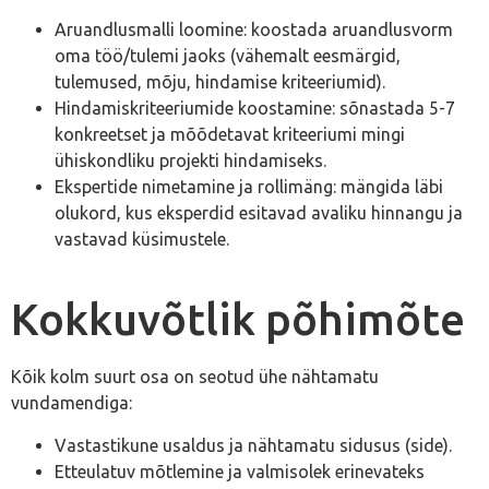
Aruandlusmalli loomine: koostada aruandlusvorm
oma töö/tulemi jaoks (vähemalt eesmärgid,
tulemused, mõju, hindamise kriteeriumid).
Hindamiskriteeriumide koostamine: sõnastada 5-7
konkreetset ja mõõdetavat kriteeriumi mingi
ühiskondliku projekti hindamiseks.
Ekspertide nimetamine ja rollimäng: mängida läbi
olukord, kus eksperdid esitavad avaliku hinnangu ja
vastavad küsimustele.
Kokkuvõtlik põhimõte
Kõik kolm suurt osa on seotud ühe nähtamatu
vundamendiga:
Vastastikune usaldus ja nähtamatu sidusus (side).
Etteulatuv mõtlemine ja valmisolek erinevateks