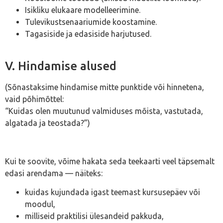
Isikliku elukaare modelleerimine.
Tulevikustsenaariumide koostamine.
Tagasiside ja edasiside harjutused.
V. Hindamise alused
(Sõnastaksime hindamise mitte punktide või hinnetena,
vaid põhimõttel:
“Kuidas olen muutunud valmiduses mõista, vastutada,
algatada ja teostada?”)
Kui te soovite, võime hakata seda teekaarti veel täpsemalt
edasi arendama — näiteks:
kuidas kujundada igast teemast kursusepäev või
moodul,
milliseid praktilisi ülesandeid pakkuda,