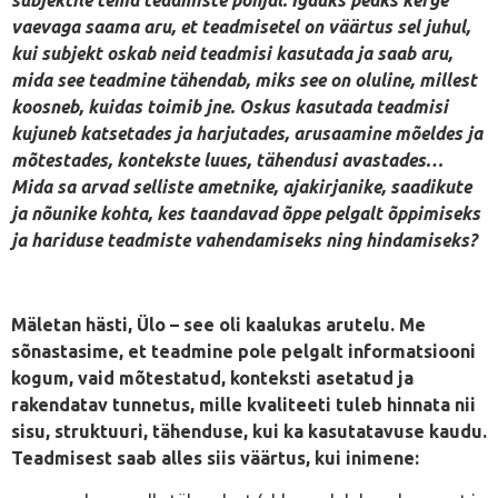
vaevaga saama aru, et teadmisetel on väärtus sel juhul,
kui subjekt oskab neid teadmisi kasutada ja saab aru,
mida see teadmine tähendab, miks see on oluline, millest
koosneb, kuidas toimib jne. Oskus kasutada teadmisi
kujuneb katsetades ja harjutades, arusaamine mõeldes ja
mõtestades, kontekste luues, tähendusi avastades…
Mida sa arvad selliste ametnike, ajakirjanike, saadikute
ja nõunike kohta, kes taandavad õppe pelgalt õppimiseks
ja hariduse teadmiste vahendamiseks ning hindamiseks?
Mäletan hästi, Ülo – see oli kaalukas arutelu. Me
sõnastasime, et teadmine pole pelgalt informatsiooni
kogum, vaid mõtestatud, konteksti asetatud ja
rakendatav tunnetus, mille kvaliteeti tuleb hinnata nii
sisu, struktuuri, tähenduse, kui ka kasutatavuse kaudu.
Teadmisest saab alles siis väärtus, kui inimene: