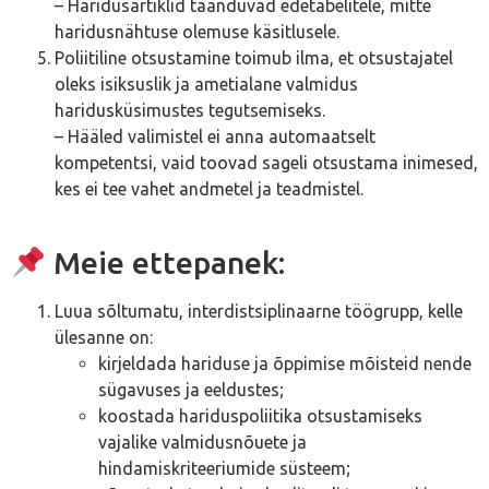
– Haridusartiklid taanduvad edetabelitele, mitte
haridusnähtuse olemuse käsitlusele.
Poliitiline otsustamine toimub ilma, et otsustajatel
oleks isiksuslik ja ametialane valmidus
haridusküsimustes tegutsemiseks.
– Hääled valimistel ei anna automaatselt
kompetentsi, vaid toovad sageli otsustama inimesed,
kes ei tee vahet andmetel ja teadmistel.
Meie ettepanek:
Luua sõltumatu, interdistsiplinaarne töögrupp, kelle
ülesanne on:
kirjeldada hariduse ja õppimise mõisteid nende
sügavuses ja eeldustes;
koostada hariduspoliitika otsustamiseks
vajalike valmidusnõuete ja
hindamiskriteeriumide süsteem;