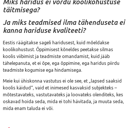
Miks haridus ei võrdu koolikohustuse
täitmisega?
Ja miks teadmised ilma tähenduseta ei
kanna hariduse kvaliteeti?
Eestis räägitakse sageli haridusest, kuid mõeldakse
koolikohustust. Õppimisest kõneldes peetakse silmas
koolis viibimist ja teadmiste omandamist, kuid jääb
tähelepanuta, et ei õpe, ega õppimine, ega haridus piirdu
teadmiste kogumise ega hindamisega.
Meie kui ühiskonna vastutus ei ole see, et „lapsed saaksid
koolis käidud“, vaid et inimesed kasvaksid subjekteks –
mõtestavateks, vastutavateks ja loovateks olenditeks, kes
oskavad hoida seda, mida ei tohi hävitada, ja muuta seda,
mida enam taluda ei või.