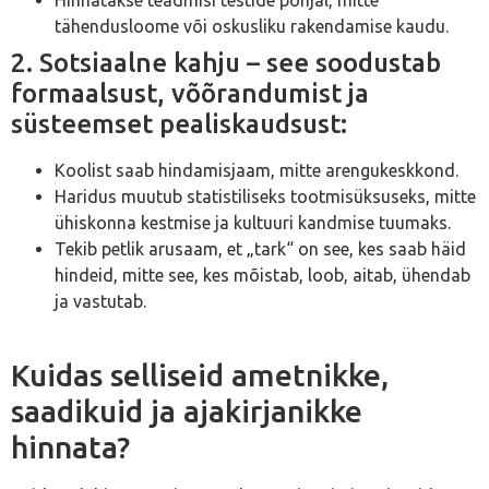
Hinnatakse teadmisi testide põhjal, mitte
tähendusloome või oskusliku rakendamise kaudu.
2. Sotsiaalne kahju – see soodustab
formaalsust, võõrandumist ja
süsteemset pealiskaudsust:
Koolist saab hindamisjaam, mitte arengukeskkond.
Haridus muutub statistiliseks tootmisüksuseks, mitte
ühiskonna kestmise ja kultuuri kandmise tuumaks.
Tekib petlik arusaam, et „tark“ on see, kes saab häid
hindeid, mitte see, kes mõistab, loob, aitab, ühendab
ja vastutab.
Kuidas selliseid ametnikke,
saadikuid ja ajakirjanikke
hinnata?