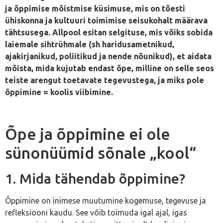
ja õppimise mõistmise küsimuse, mis on tõesti
ühiskonna ja kultuuri toimimise seisukohalt määrava
tähtsusega. Allpool esitan selgituse, mis võiks sobida
laiemale sihtrühmale (sh haridusametnikud,
ajakirjanikud, poliitikud ja nende nõunikud), et aidata
mõista, mida kujutab endast õpe, milline on selle seos
teiste arengut toetavate tegevustega, ja miks pole
õppimine = koolis viibimine.
Õpe ja õppimine ei ole
sünonüümid sõnale „kool“
1. Mida tähendab õppimine?
Õppimine on inimese muutumine kogemuse, tegevuse ja
refleksiooni kaudu. See võib toimuda igal ajal, igas