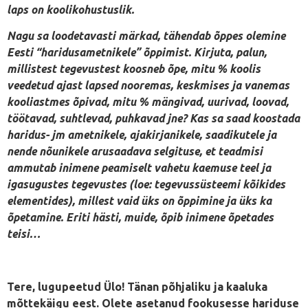
laps on koolikohustuslik.
Nagu sa loodetavasti märkad, tähendab õppes olemine
Eesti “haridusametnikele” õppimist. Kirjuta, palun,
millistest tegevustest koosneb õpe, mitu % koolis
veedetud ajast lapsed nooremas, keskmises ja vanemas
kooliastmes õpivad, mitu % mängivad, uurivad, loovad,
töötavad, suhtlevad, puhkavad jne? Kas sa saad koostada
haridus- jm ametnikele, ajakirjanikele, saadikutele ja
nende nõunikele arusaadava selgituse, et teadmisi
ammutab inimene peamiselt vahetu kaemuse teel ja
igasugustes tegevustes (loe: tegevussüsteemi kõikides
elementides), millest vaid üks on õppimine ja üks ka
õpetamine. Eriti hästi, muide, õpib inimene õpetades
teisi…
Tere, lugupeetud Ülo! Tänan põhjaliku ja kaaluka
mõttekäigu eest. Olete asetanud fookusesse hariduse