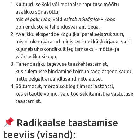
Kultuurilise šoki või moraalse raputuse mõõtu
avalikku sõnavõttu,
mis
ei palu luba
, vaid
esitab nõudmise
– koos
põhjenduste ja lahendusvariantidega.
Avalikku ekspertide kogu (kui paralleelstruktuur),
mis ei ole määratud ministeeriumi käskkirjaga, vaid
kujuneb ühiskondlikult legitiimseks – mõtte- ja
väärtusliku sisuga.
Tähendusliku tegevuse taaskehtestamist,
kus tulemuste hindamine toimub tagajärgede kaudu,
mitte pelgalt aruandlusandmete alusel.
Sõltumatut, moraalselt legitiimset instantsi,
kes ei taotle võimu, vaid tõe selgitamist ja vastutuse
taastamist.
Radikaalse taastamise
teeviis (visand):