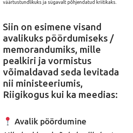
väärtustundlikuks ja sügavalt põhjendatud kriitikaks.
Siin on esimene visand
avalikuks pöördumiseks /
memorandumiks, mille
pealkiri ja vormistus
võimaldavad seda levitada
nii ministeeriumis,
Riigikogus kui ka meedias:
Avalik pöördumine