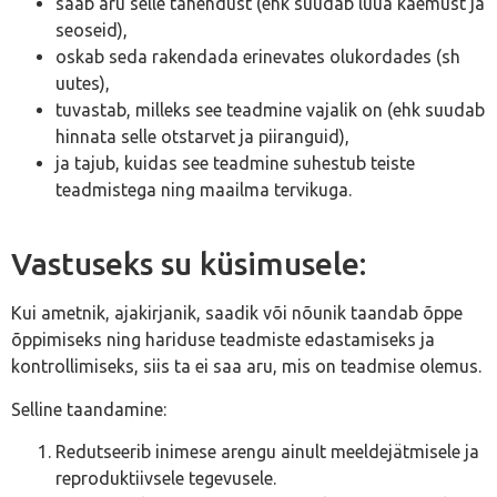
saab aru selle tähendust (ehk suudab luua kaemust ja
seoseid),
oskab seda rakendada erinevates olukordades (sh
uutes),
tuvastab, milleks see teadmine vajalik on (ehk suudab
hinnata selle otstarvet ja piiranguid),
ja tajub, kuidas see teadmine suhestub teiste
teadmistega ning maailma tervikuga.
Vastuseks su küsimusele:
Kui ametnik, ajakirjanik, saadik või nõunik taandab õppe
õppimiseks ning hariduse teadmiste edastamiseks ja
kontrollimiseks, siis ta ei saa aru, mis on teadmise olemus.
Selline taandamine:
Redutseerib inimese arengu ainult meeldejätmisele ja
reproduktiivsele tegevusele.