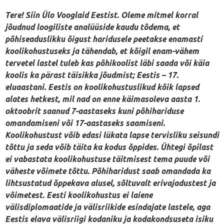
Tere! Siin Ülo Vooglaid Eestist. Oleme mitmel korral
jõudnud loogiliste analüüside kaudu tõdema, et
põhiseaduslikku õigust haridusele peetakse enamasti
koolikohustuseks ja tähendab, et kõigil enam-vähem
tervetel lastel tuleb kas põhikoolist läbi saada või käia
koolis ka pärast täisikka jõudmist; Eestis – 17.
eluaastani. Eestis on koolikohustuslikud kõik lapsed
alates hetkest, mil nad on enne käimasoleva aasta 1.
oktoobrit saanud 7-aastaseks kuni põhihariduse
omandamiseni või 17-aastaseks saamiseni.
Koolikohustust võib edasi lükata lapse tervisliku seisundi
tõttu ja seda võib täita ka kodus õppides. Ühtegi õpilast
ei vabastata koolikohustuse täitmisest tema puude või
väheste võimete tõttu. Põhiharidust saab omandada ka
lihtsustatud õppekava alusel, sõltuvalt erivajadustest ja
võimetest. Eesti koolikohustus ei laiene
välisdiplomaatide ja välisriikide esindajate lastele, aga
Eestis elava välisriigi kodaniku ja kodakondsuseta isiku