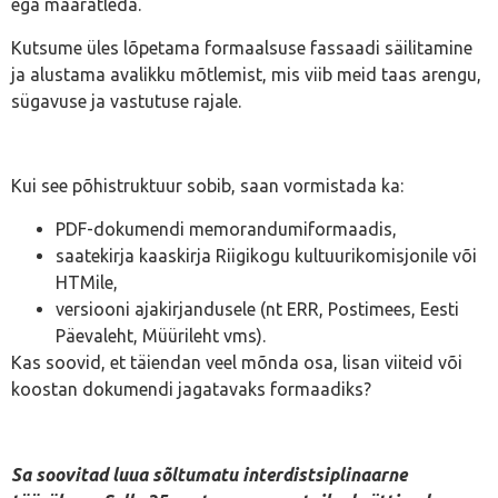
ega määratleda.
Kutsume üles lõpetama formaalsuse fassaadi säilitamine
ja alustama avalikku mõtlemist, mis viib meid taas arengu,
sügavuse ja vastutuse rajale.
Kui see põhistruktuur sobib, saan vormistada ka:
PDF-dokumendi memorandumiformaadis,
saatekirja kaaskirja Riigikogu kultuurikomisjonile või
HTMile,
versiooni ajakirjandusele (nt ERR, Postimees, Eesti
Päevaleht, Müürileht vms).
Kas soovid, et täiendan veel mõnda osa, lisan viiteid või
koostan dokumendi jagatavaks formaadiks?
Sa soovitad luua sõltumatu interdistsiplinaarne