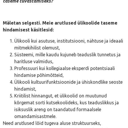
taseme tuvastamiseks?
Mäletan selgesti. Meie arutlused ülikoolide taseme
hindamisest käsitlesid:
Ülikooli kui asutuse, institutsiooni, nähtuse ja ideaali
mitmekihilist olemust,
Süsteemi, mille kaudu kujuneb teaduslik tunnetus ja
haritluse valmidus,
Professuuri kui kollegiaalse eksperdi potentsiaali
hindamise põhimõtteid,
Ülikooli kultuurifunktsioonide ja ühiskondlike seoste
hindamist,
Kriitilist hinnangut, et ülikoolid on muutunud
kõrgemat sorti kutsekoolideks, kus teaduslikkus ja
isiksuslik areng on taandatud formaalsele
omandamisastmele.
Need arutlused lõid tugeva aluse struktuurseks,