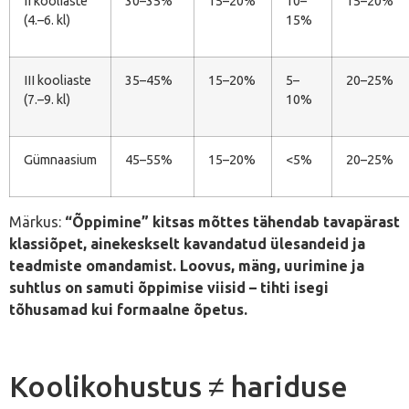
II kooliaste
30–35%
15–20%
10–
15–20%
(4.–6. kl)
15%
III kooliaste
35–45%
15–20%
5–
20–25%
(7.–9. kl)
10%
Gümnaasium
45–55%
15–20%
<5%
20–25%
Märkus:
“Õppimine” kitsas mõttes tähendab tavapärast
klassiõpet, ainekeskselt kavandatud ülesandeid ja
teadmiste omandamist. Loovus, mäng, uurimine ja
suhtlus on samuti õppimise viisid – tihti isegi
tõhusamad kui formaalne õpetus.
Koolikohustus ≠ hariduse