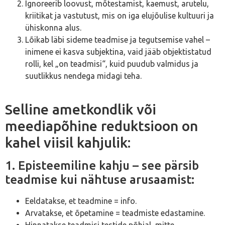
Ignoreerib loovust, mõtestamist, kaemust, arutelu,
kriitikat ja vastutust, mis on iga elujõulise kultuuri ja
ühiskonna alus.
Lõikab läbi sideme teadmise ja tegutsemise vahel –
inimene ei kasva subjektina, vaid jääb objektistatud
rolli, kel „on teadmisi“, kuid puudub valmidus ja
suutlikkus nendega midagi teha.
Selline ametkondlik või
meediapõhine reduktsioon on
kahel viisil kahjulik:
1. Episteemiline kahju – see pärsib
teadmise kui nähtuse arusaamist:
Eeldatakse, et teadmine = info.
Arvatakse, et õpetamine = teadmiste edastamine.