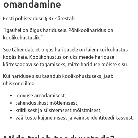
omandamine
Eesti põhiseaduse § 37 sätestab:
“Igaühel on õigus haridusele. Põhikooliharidus on
koolikohustuslik.”
See tähendab, et õigus haridusele on laiem kui kohustus
koolis käia. Koolikohustus on üks meede hariduse
kättesaadavuse tagamiseks, mitte hariduse mõiste sisu.
Kui hariduse sisu taandub koolikohustuseks, jääb
ühiskond ilma:
loovuse arendamisest,
tähenduslikust mõtlemisest,
kriitilisest ja süsteemsest mõistmisest,
väärtuste kujunemisest ja vaimse identiteedi kasvust.