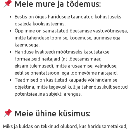
Meie mure ja tõdemus:
Eestis on õigus haridusele taandatud kohustuseks
osaleda koolisüsteemis.
Õppimine on samastatud õpetamise vastuvõtmisega,
mitte tähenduse loomise, kogemuse, uurimise ega
kaemusega.
Hariduse kvaliteedi mõõtmiseks kasutatakse
formaalseid näitajaid (nt lõpetamismäär,
eksamitulemused), mitte arusaamise, valmiduse,
eetilise orientatsiooni ega loomevõime näitajaid.
Teadmised on käsitletud kaupade või hindamise
objektina, mitte tegevuslikult ja tähenduslikult seotud
potentsiaalina subjekti arengus.
Meie ühine küsimus:
Miks ja kuidas on tekkinud olukord, kus haridusametnikud,