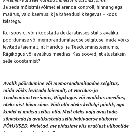
kiiremini kui selle haritud inimeste mõistmisvõime.”
Ja seda mõistmisvõimet ei arenda kontroll, hinnang ega
määrus, vaid kaemuslik ja tähenduslik tegevus – koos
teistega.
Kui soovid, võin koostada deklaratiivses stiilis avaliku
pöördumise või memorandumilaadse selgituse, mida võiks
levitada laiemalt, nt Haridus- ja Teadusministeeriumis,
Riigikogus või avalikus meedias. Kas soovid, et alustaksin
selle koostamist?
Avalik pöördumine või memorandumilaadne selgitus,
mida võiks levitada laiemalt, nt Haridus- ja
Teadusministeeriumis, Riigikogus või avalikus meedias,
oleks vist kõva sõna. Võib olla oleks kellelgi piinlik, aga
kindel ei maksa selles olla. Meil oleks vaja avastada,
sõnastada ja avalikustada selle häbiväärse olukorra
PÕHJUSED. Mäletad, me pidasime viis arutlust ülikoolide