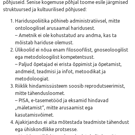
põhjuseid. Senise kogemuse põhjal toome esile järgmised
struktuursed ja kultuurilised põhjused:
Hariduspoliitika põhineb administratiivsel, mitte
ontoloogilisel arusaamal haridusest.
– Ametnik ei ole kohustatud aru andma, kas ta
mõistab hariduse olemust.
Ülikoolid ei nõua enam filosoofilist, gnoseoloogilist
ega metodoloogilist kompetentsust.
– Paljud õpetajad ei erista õppimist ja õpetamist,
andmeid, teadmisi ja infot, metoodikat ja
metodoloogiat.
Riiklik hindamissüsteem soosib reprodutseerimist,
mitte tähendusloomet.
– PISA, e-tasemetööd ja eksamid hindavad
„mäletamist“, mitte arusaamist ega
kasutamisvõimet.
Ajakirjandus ei aita mõtestada teadmiste tähendust
ega ühiskondlikke protsesse.