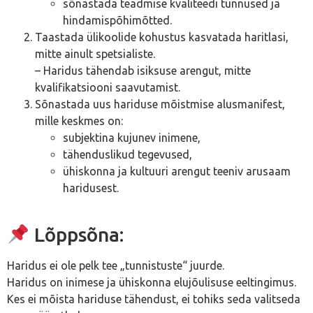
sõnastada teadmise kvaliteedi tunnused ja
hindamispõhimõtted.
Taastada ülikoolide kohustus kasvatada haritlasi,
mitte ainult spetsialiste.
– Haridus tähendab isiksuse arengut, mitte
kvalifikatsiooni saavutamist.
Sõnastada uus hariduse mõistmise alusmanifest,
mille keskmes on:
subjektina kujunev inimene,
tähenduslikud tegevused,
ühiskonna ja kultuuri arengut teeniv arusaam
haridusest.
Lõppsõna:
Haridus ei ole pelk tee „tunnistuste“ juurde.
Haridus on inimese ja ühiskonna elujõulisuse eeltingimus.
Kes ei mõista hariduse tähendust, ei tohiks seda valitseda