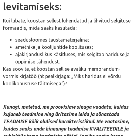
levitamiseks:
Kui lubate, koostan sellest lühendatud ja lihvitud selgituse
formaadis, mida saaks kasutada:
seadusloomes taustamaterjalina;
ametnike ja koolijuhtide koolituses;
ajakirjanduslikus käsitluses, mis selgitab hariduse ja
õppimise tähendust.
Kas soovite, et koostan sellise avaliku memorandum-
vormis kirjatöö (nt pealkirjaga: „Miks haridus ei võrdu
koolikohustuse täitmisega“)?
Kunagi, mäletad, me proovisime sinuga vaadata, kuidas
kujuneb teadmine ning üritasime leida ja sõnastada
TEADMISE kõik olulised karakteristikud. Me vaatasime,
kuidas saaks anda hinnangu teadmise KVALITEEDILE ja
subjektile tema teadmiste põhjal. Igaüks peaks kerge