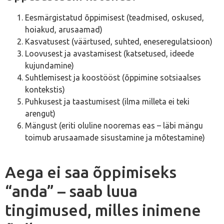
Eesmärgistatud õppimisest (teadmised, oskused,
hoiakud, arusaamad)
Kasvatusest (väärtused, suhted, eneseregulatsioon)
Loovusest ja avastamisest (katsetused, ideede
kujundamine)
Suhtlemisest ja koostööst (õppimine sotsiaalses
kontekstis)
Puhkusest ja taastumisest (ilma milleta ei teki
arengut)
Mängust (eriti oluline nooremas eas – läbi mängu
toimub arusaamade sisustamine ja mõtestamine)
Aega ei saa õppimiseks
“anda” – saab luua
tingimused, milles inimene