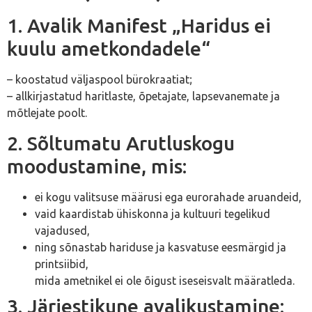
1. Avalik Manifest „Haridus ei
kuulu ametkondadele“
– koostatud väljaspool bürokraatiat;
– allkirjastatud haritlaste, õpetajate, lapsevanemate ja
mõtlejate poolt.
2. Sõltumatu Arutluskogu
moodustamine, mis:
ei kogu valitsuse määrusi ega eurorahade aruandeid,
vaid kaardistab ühiskonna ja kultuuri tegelikud
vajadused,
ning sõnastab hariduse ja kasvatuse eesmärgid ja
printsiibid,
mida ametnikel ei ole õigust iseseisvalt määratleda.
3. Järjestikune avalikustamine: