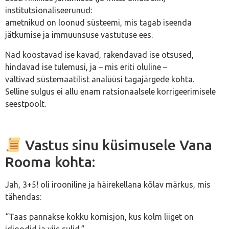
institutsionaliseerunud:
ametnikud on loonud süsteemi, mis tagab iseenda
jätkumise ja immuunsuse vastutuse ees.
Nad koostavad ise kavad, rakendavad ise otsused,
hindavad ise tulemusi, ja – mis eriti oluline –
vältivad süstemaatilist analüüsi tagajärgede kohta.
Selline sulgus ei allu enam ratsionaalsele korrigeerimisele
seestpoolt.
Vastus sinu küsimusele Vana
Rooma kohta:
Jah, 3+5! oli irooniline ja häirekellana kõlav märkus, mis
tähendas:
“Taas pannakse kokku komisjon, kus kolm liiget on
idioodid ja viis sulid.”