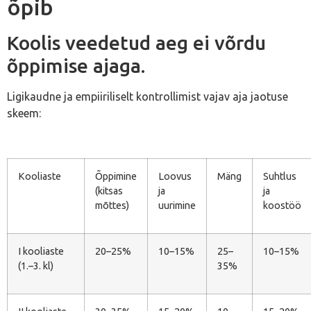
õpib
Koolis veedetud aeg ei võrdu
õppimise ajaga.
Ligikaudne ja empiiriliselt kontrollimist vajav aja jaotuse
skeem:
Kooliaste
Õppimine
Loovus
Mäng
Suhtlus
(kitsas
ja
ja
mõttes)
uurimine
koostöö
I kooliaste
20–25%
10–15%
25–
10–15%
(1.–3. kl)
35%