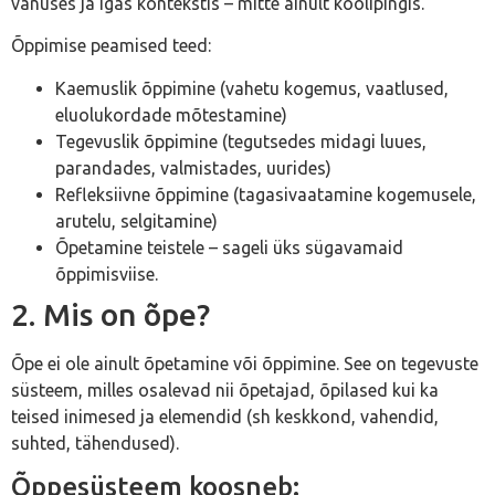
vanuses ja igas kontekstis – mitte ainult koolipingis.
Õppimise peamised teed:
Kaemuslik õppimine (vahetu kogemus, vaatlused,
eluolukordade mõtestamine)
Tegevuslik õppimine (tegutsedes midagi luues,
parandades, valmistades, uurides)
Refleksiivne õppimine (tagasivaatamine kogemusele,
arutelu, selgitamine)
Õpetamine teistele – sageli üks sügavamaid
õppimisviise.
2. Mis on õpe?
Õpe ei ole ainult õpetamine või õppimine. See on tegevuste
süsteem, milles osalevad nii õpetajad, õpilased kui ka
teised inimesed ja elemendid (sh keskkond, vahendid,
suhted, tähendused).
Õppesüsteem koosneb: