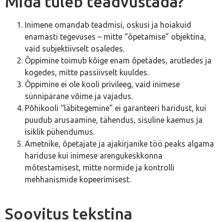
Mida tuleb teadvustada?
Inimene omandab teadmisi, oskusi ja hoiakuid
enamasti tegevuses – mitte “õpetamise” objektina,
vaid subjektiivselt osaledes.
Õppimine toimub kõige enam õpetades, arutledes ja
kogedes, mitte passiivselt kuuldes.
Õppimine ei ole kooli privileeg, vaid inimese
sünnipärane võime ja vajadus.
Põhikooli “läbitegemine” ei garanteeri haridust, kui
puudub arusaamine, tähendus, sisuline kaemus ja
isiklik pühendumus.
Ametnike, õpetajate ja ajakirjanike töö peaks algama
hariduse kui inimese arengukeskkonna
mõtestamisest, mitte normide ja kontrolli
mehhanismide kopeerimisest.
Soovitus tekstina