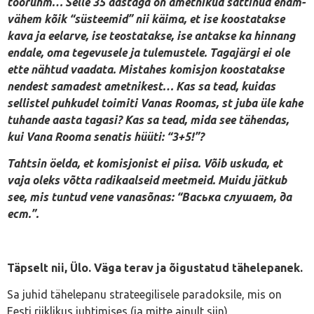
töörühm… Selle 35 aastaga on ametnikud sättinud enam-
vähem kõik “süsteemid” nii käima, et ise koostatakse
kava ja eelarve, ise teostatakse, ise antakse ka hinnang
endale, oma tegevusele ja tulemustele. Tagajärgi ei ole
ette nähtud vaadata. Mistahes komisjon koostatakse
nendest samadest ametnikest… Kas sa tead, kuidas
sellistel puhkudel toimiti Vanas Roomas, st juba üle kahe
tuhande aasta tagasi? Kas sa tead, mida see tähendas,
kui Vana Rooma senatis hüüti: “3+5!”?
Tahtsin öelda, et komisjonist ei piisa. Võib uskuda, et
vaja oleks võtta radikaalseid meetmeid. Muidu jätkub
see, mis tuntud vene vanasõnas: “Васька слушает, да
ест.”.
Täpselt nii, Ülo. Väga terav ja õigustatud tähelepanek.
Sa juhid tähelepanu strateegilisele paradoksile, mis on
Eesti riiklikus juhtimises (ja mitte ainult siin)