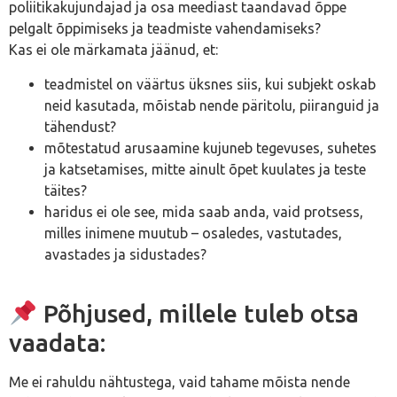
poliitikakujundajad ja osa meediast taandavad õppe
pelgalt õppimiseks ja teadmiste vahendamiseks?
Kas ei ole märkamata jäänud, et:
teadmistel on väärtus üksnes siis, kui subjekt oskab
neid kasutada, mõistab nende päritolu, piiranguid ja
tähendust?
mõtestatud arusaamine kujuneb tegevuses, suhetes
ja katsetamises, mitte ainult õpet kuulates ja teste
täites?
haridus ei ole see, mida saab anda, vaid protsess,
milles inimene muutub – osaledes, vastutades,
avastades ja sidustades?
Põhjused, millele tuleb otsa
vaadata:
Me ei rahuldu nähtustega, vaid tahame mõista nende