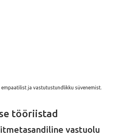
empaatilist ja vastutustundlikku süvenemist.
e tööriistad
mitmetasandiline vastuolu