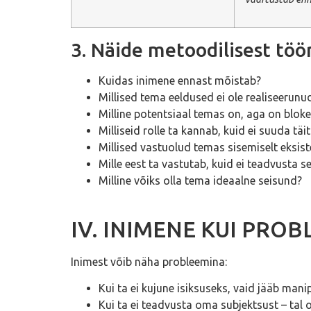
3. Näide metoodilisest töör
Kuidas inimene ennast mõistab?
Millised tema eeldused ei ole realiseerunu
Milline potentsiaal temas on, aga on bloke
Milliseid rolle ta kannab, kuid ei suuda täi
Millised vastuolud temas sisemiselt eksiste
Mille eest ta vastutab, kuid ei teadvusta s
Milline võiks olla tema ideaalne seisund?
IV. INIMENE KUI PRO
Inimest võib näha probleemina:
Kui ta ei kujune isiksuseks, vaid jääb manip
Kui ta ei teadvusta oma subjektsust – tal 