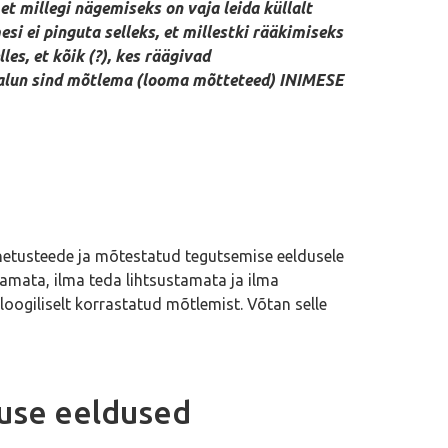
 millegi nägemiseks on vaja leida küllalt
i ei pinguta selleks, et millestki rääkimiseks
es, et kõik (?), kes räägivad
 palun sind mõtlema (looma mõtteteed) INIMESE
nnetusteede ja mõtestatud tegutsemise eeldusele
amata, ilma teda lihtsustamata ja ilma
loogiliselt korrastatud mõtlemist. Võtan selle
use eeldused