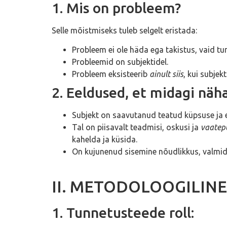
1. Mis on probleem?
Selle mõistmiseks tuleb selgelt eristada:
Probleem ei ole häda ega takistus, vaid t
Probleemid on subjektidel.
Probleem eksisteerib
ainult siis
, kui subjek
2. Eeldused, et midagi näh
Subjekt on saavutanud teatud küpsuse ja 
Tal on piisavalt teadmisi, oskusi ja
vaatep
kahelda ja küsida.
On kujunenud sisemine nõudlikkus, valmi
II. METODOLOOGILINE 
1. Tunnetusteede roll: