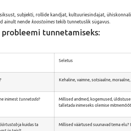
siksust, subjekti, rollide kandjat, kultuuriesindajat, ühiskonnali
id ainult nende
koostoimes
tekib tunnetuslik sügavus.
 probleemi tunnetamiseks:
Seletus
?
Kehaline, vaimne, sotsiaalne, moraalne
me inimest
tunnetada
?
Millised andmed, kogemused, üldistused,
talletada inimeseks olemise mitmemõõ
äärtustab
ja kuidas ta
Millised väärtused suunavad tema elu?
st ja teisi
?