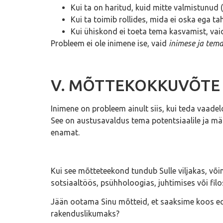
Kui ta on haritud, kuid mitte valmistunud
Kui ta toimib rollides, mida ei oska ega ta
Kui ühiskond ei toeta tema kasvamist, vaid
Probleem ei ole inimene ise, vaid
inimese ja tema
V. MÕTTEKOKKUVÕTE
Inimene on probleem ainult siis, kui teda vaade
See on austusavaldus tema potentsiaalile ja mä
enamat.
Kui see mõtteteekond tundub Sulle viljakas, võin
sotsiaaltöös, psühholoogias, juhtimises või filo
Jään ootama Sinu mõtteid, et saaksime koos edas
rakenduslikumaks?