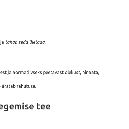
ja
tahab seda ületada
.
lsest ja normatiivseks peetavast olekust, hinnata,
 äratab rahutuse.
egemise tee