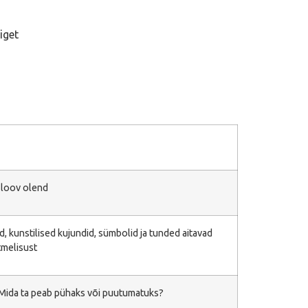
iget
, loov olend
 kunstilised kujundid, sümbolid ja tunded aitavad
tmelisust
 Mida ta peab pühaks või puutumatuks?