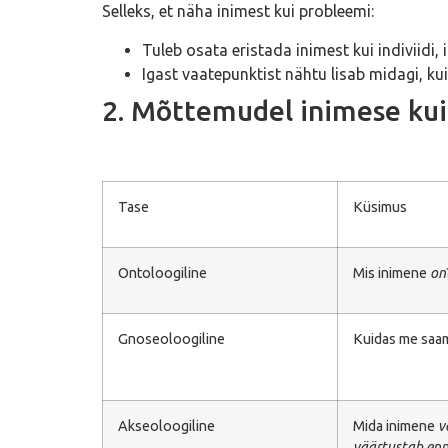
Selleks, et näha inimest kui probleemi:
Tuleb osata eristada inimest kui indiviidi, i
Igast vaatepunktist nähtu lisab midagi, ku
2. Mõttemudel inimese kui
Tase
Küsimus
Ontoloogiline
Mis inimene
on
Gnoseoloogiline
Kuidas me saa
Akseoloogiline
Mida inimene
v
väärtustab enna