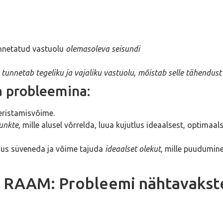
unnetatud vastuolu
olemasoleva seisundi
t
tunnetab tegeliku ja vajaliku vastuolu
,
mõistab selle tähendust
a probleemina:
eristamisvõime.
unkte
, mille alusel võrrelda, luua kujutlus ideaalsest, optimaa
dus süveneda ja võime tajuda
ideaalset olekut
, mille puudumine
RAAM: Probleemi nähtavakst