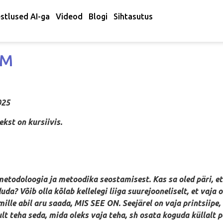
stlused AI-ga
Videod
Blogi
Sihtasutus
EM
025
ursiivis.
etodoloogia ja metoodika seostamisest. Kas sa oled päri, e
da? Võib olla kõlab kellelegi liiga suurejooneliselt, et vaj
mille abil aru saada, MIS SEE ON. Seejärel on vaja printsiipe
kult teha seda, mida oleks vaja teha, sh osata koguda küllalt