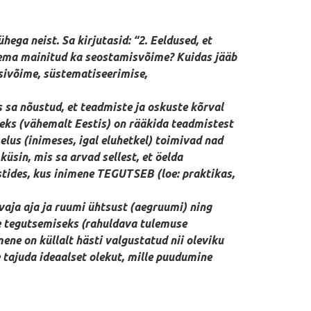
ega neist. Sa kirjutasid: “2. Eeldused, et
olema mainitud ka seostamisvõime? Kuidas jääb
sivõime, süstematiseerimise,
as sa nõustud, et teadmiste ja oskuste kõrval
eks (vähemalt Eestis) on rääkida teadmistest
lus (inimeses, igal eluhetkel) toimivad nad
sin, mis sa arvad sellest, et öelda
ides, kus inimene TEGUTSEB (loe: praktikas,
 vaja aja ja ruumi ühtsust (aegruumi) ning
ste tegutsemiseks (rahuldava tulemuse
ene on küllalt hästi valgustatud nii oleviku
 tajuda ideaalset olekut, mille puudumine