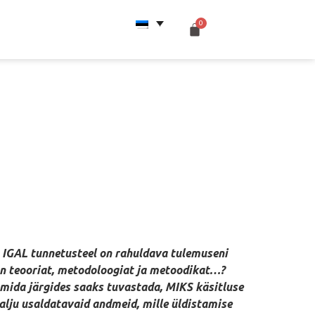
t IGAL tunnetusteel on rahuldava tulemuseni
a on teooriat, metodoloogiat ja metoodikat…?
, mida järgides saaks tuvastada, MIKS käsitluse
 palju usaldatavaid andmeid, mille üldistamise