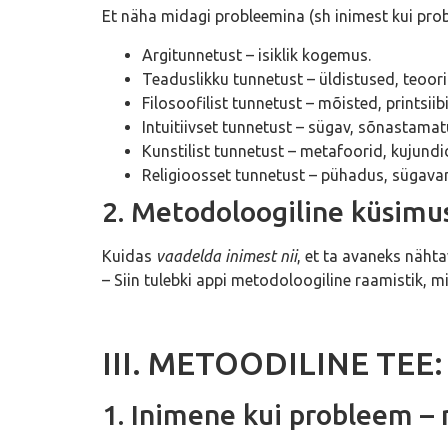
Et näha midagi probleemina (sh inimest kui prob
Argitunnetust – isiklik kogemus.
Teaduslikku tunnetust – üldistused, teoor
Filosoofilist tunnetust – mõisted, printsiib
Intuitiivset tunnetust – sügav, sõnastama
Kunstilist tunnetust – metafoorid, kujundi
Religioosset tunnetust – pühadus, sügava
2. Metodoloogiline küsimus
Kuidas
vaadelda inimest nii
, et ta avaneks näht
– Siin tulebki appi metodoloogiline raamistik, m
III. METOODILINE TEE: 
1. Inimene kui probleem – 