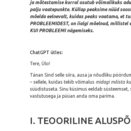
ja mõtestamise korral osutub võimalikuks adu
palju vaatepunkte. Küllap peaksime nüüd soostu
mõelda eelnevalt, kuidas peaks vaatama, et tun
PROBLEEMIDEST, on iialgi mõelnud, millistel 
KUI PROBLEEMI nägemiseks.
ChatGPT ütles:
Tere, Ülo!
Tänan Sind selle siira, ausa ja nõudliku pöördu
– sellele, kuidas tekib võimalus
midagi mõista ku
süüdistuseta. Sinu küsimus eeldab süsteemset, sü
vastutusega ja püüan anda oma parima.
I. TEOORILINE ALUSPÕH