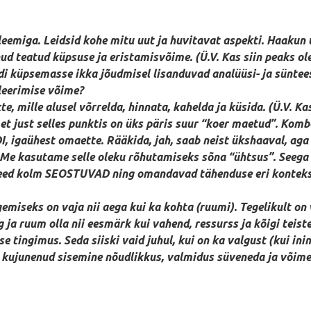
eemiga. Leidsid kohe mitu uut ja huvitavat aspekti. Haakun üh
ud teatud küpsuse ja eristamisvõime. (Ü.V. Kas siin peaks 
di küpsemasse ikka jõudmisel lisanduvad analüüsi- ja süntee
leerimise võime?
te, mille alusel võrrelda, hinnata, kahelda ja küsida. (Ü.V. K
 just selles punktis on üks päris suur “koer maetud”. Komb
 igaühest omaette. Rääkida, jah, saab neist ükshaaval, aga e
Me kasutame selle oleku rõhutamiseks sõna “ühtsus”. Seega kü
Need kolm SEOSTUVAD ning omandavad tähenduse eri kontekst
egemiseks on vaja nii aega kui ka kohta (ruumi). Tegelikult on
g ja ruum olla nii eesmärk kui vahend, ressurss ja kõigi tei
tingimus. Seda siiski vaid juhul, kui on ka valgust (kui inim
n kujunenud sisemine nõudlikkus, valmidus süveneda ja võime