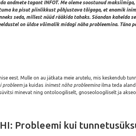
da andmete tagant INFOT. Me oleme soostunud maksiimiga, et
ma ka pisut piinlikkust põhjustava tõigaga, et enamik inimes
neks seda, millest nüüd rääkida tahaks. Söandan kahelda sell
eeldustel on üldse võimalik midagi näha probleemina. Täna
mise eest. Mulle on au jätkata meie arutelu, mis keskendub tu
i probleem
ja kuidas
inimest näha probleemina
ilma teda aland
vitsi minevat ning ontoloogiliselt, gnoseoloogiliselt ja akseo
I: Probleemi kui tunnetusüks