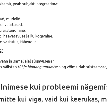
leemi), peab subjekt integreerima:
iad, mudelid.
id, väärtused.
tu äratundmine.
d, haavatavuse ja ilu kogemine.
m vastutus, tähendus.
:
avana ja samal ajal sügavusena?
is välistab
tühja hinnanguandmise
ning võimaldab süsteemset, 
Inimese kui probleemi nägemis
mitte kui viga, vaid kui keerukas, 