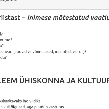
iistast –
Inimese mõtestatud vaatl
d?
eritud?
ta?
erivad (soovid vs võimalused; identiteet vs roll)?
eda?
BLEEM ÜHISKONNA JA KULTUU
uleeritavaks indiviidiks.
on küll õigused, aga puudub vastutus.