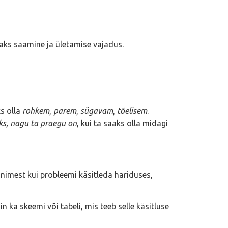
ks saamine ja ületamise vajadus.
ks olla
rohkem
,
parem
,
sügavam
,
tõelisem
.
eks, nagu ta praegu on
, kui ta saaks olla midagi
inimest kui probleemi käsitleda hariduses,
ka skeemi või tabeli, mis teeb selle käsitluse