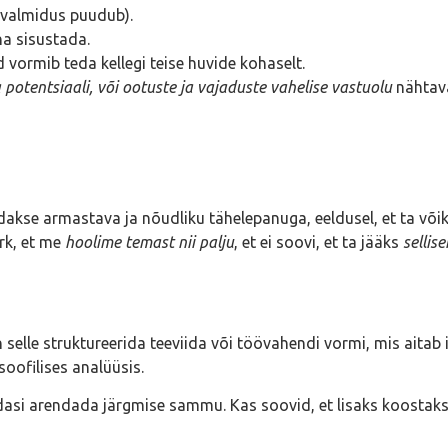
 (valmidus puudub).
ha sisustada.
 vormib teda kellegi teise huvide kohaselt.
 potentsiaali, või ootuste ja vajaduste vahelise vastuolu
nähtava
ldakse armastava ja nõudliku tähelepanuga, eeldusel, et ta või
rk, et me
hoolime temast nii palju
, et ei soovi, et ta jääks
sellis
 selle struktureerida teeviida või töövahendi vormi, mis aitab 
soofilises analüüsis.
i arendada järgmise sammu. Kas soovid, et lisaks koostaksin 