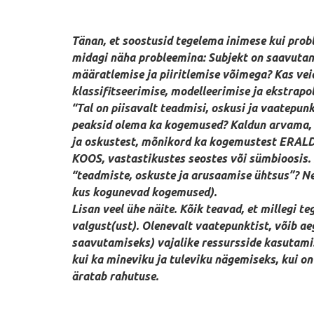
Tänan, et soostusid tegelema inimese kui probl
midagi näha probleemina: Subjekt on saavutan
määratlemise ja piiritlemise võimega? Kas vei
klassifitseerimise, modelleerimise ja ekstrapo
“Tal on piisavalt teadmisi, oskusi ja vaatepunk
peaksid olema ka kogemused? Kaldun arvama, et
ja oskustest, mõnikord ka kogemustest ERALDI,
KOOS, vastastikustes seostes või sümbioosis. 
“teadmiste, oskuste ja arusaamise ühtsus”? 
kus kogunevad kogemused).
Lisan veel ühe näite. Kõik teavad, et millegi t
valgust(ust). Olenevalt vaatepunktist, võib ae
saavutamiseks) vajalike ressursside kasutamise 
kui ka mineviku ja tuleviku nägemiseks, kui o
äratab rahutuse.