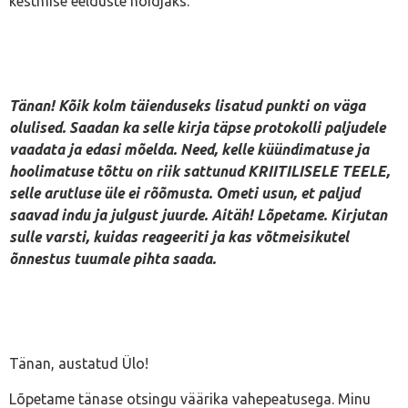
kestmise eelduste hoidjaks.
Tänan! Kõik kolm täienduseks lisatud punkti on väga
olulised. Saadan ka selle kirja täpse protokolli paljudele
vaadata ja edasi mõelda. Need, kelle küündimatuse ja
hoolimatuse tõttu on riik sattunud KRIITILISELE TEELE,
selle arutluse üle ei rõõmusta. Ometi usun, et paljud
saavad indu ja julgust juurde. Aitäh! Lõpetame. Kirjutan
sulle varsti, kuidas reageeriti ja kas võtmeisikutel
õnnestus tuumale pihta saada.
Tänan, austatud Ülo!
Lõpetame tänase otsingu väärika vahepeatusega. Minu