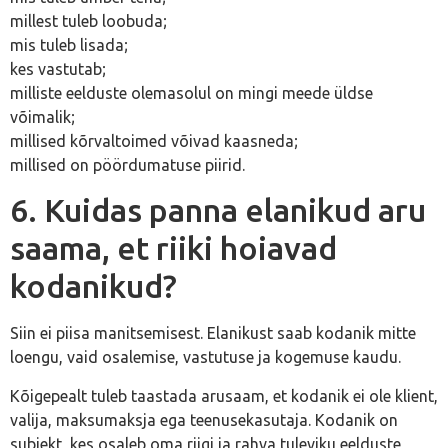
millest tuleb loobuda;
mis tuleb lisada;
kes vastutab;
milliste eelduste olemasolul on mingi meede üldse
võimalik;
millised kõrvaltoimed võivad kaasneda;
millised on pöördumatuse piirid.
6. Kuidas panna elanikud aru
saama, et riiki hoiavad
kodanikud?
Siin ei piisa manitsemisest. Elanikust saab kodanik mitte
loengu, vaid osalemise, vastutuse ja kogemuse kaudu.
Kõigepealt tuleb taastada arusaam, et kodanik ei ole klient,
valija, maksumaksja ega teenusekasutaja. Kodanik on
subjekt, kes osaleb oma riigi ja rahva tuleviku eelduste