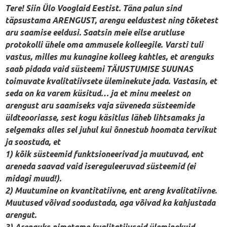
Tere! Siin Ülo Vooglaid Eestist. Täna palun sind
täpsustama ARENGUST, arengu eeldustest ning tõketest
aru saamise eeldusi. Saatsin meie eilse arutluse
protokolli ühele oma ammusele kolleegile. Varsti tuli
vastus, milles mu kunagine kolleeg kahtles, et arenguks
saab pidada vaid süsteemi TÄIUSTUMISE SUUNAS
toimuvate kvalitatiivsete üleminekute jada. Vastasin, et
seda on ka varem küsitud… ja et minu meelest on
arengust aru saamiseks vaja süveneda süsteemide
üldteooriasse, sest kogu käsitlus läheb lihtsamaks ja
selgemaks alles sel juhul kui õnnestub hoomata tervikut
ja soostuda, et
1) kõik süsteemid funktsioneerivad ja muutuvad, ent
areneda saavad vaid isereguleeruvad süsteemid (ei
midagi muud!).
2) Muutumine on kvantitatiivne, ent areng kvalitatiivne.
Muutused võivad soodustada, aga võivad ka kahjustada
arengut.
3) Arenguks nimetame kvalitatiivseid üleminekuid,