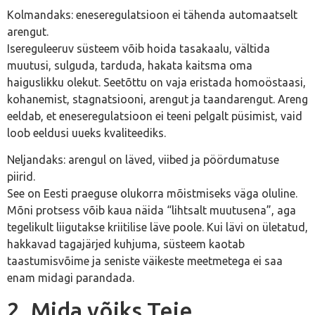
Kolmandaks: eneseregulatsioon ei tähenda automaatselt
arengut.
Isereguleeruv süsteem võib hoida tasakaalu, vältida
muutusi, sulguda, tarduda, hakata kaitsma oma
haiguslikku olekut. Seetõttu on vaja eristada homoöstaasi,
kohanemist, stagnatsiooni, arengut ja taandarengut. Areng
eeldab, et eneseregulatsioon ei teeni pelgalt püsimist, vaid
loob eeldusi uueks kvaliteediks.
Neljandaks: arengul on läved, viibed ja pöördumatuse
piirid.
See on Eesti praeguse olukorra mõistmiseks väga oluline.
Mõni protsess võib kaua näida “lihtsalt muutusena”, aga
tegelikult liigutakse kriitilise läve poole. Kui lävi on ületatud,
hakkavad tagajärjed kuhjuma, süsteem kaotab
taastumisvõime ja seniste väikeste meetmetega ei saa
enam midagi parandada.
2. Mida võiks Teie