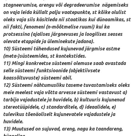
stagneerumise, arengu või degradeerumise nägemiseks
on vaja leida küllalt palju vaatepunkte, st kõike olulist
oleks vaja siis käsitleda nii staatikas kui dünaamikas, st
nii fakti, fenomeni (n-mõõtmelise ruumi) kui ka
protsessina (ajalises järgnevuses ja loogilises seoses
olevate etappide ja üleminekute jadana).
10) Süsteemi tähendused kujunevad järgmise astme
(meta-)süsteemides, st kontekstides.
11) Mingi konkreetse süsteemi olemuse saab avastada
selle süsteemi funktsioonide (objektiivsete
kaassõltuvuste) süsteemi abil.
12) Süsteemi nähtumusliku taseme tuvastamiseks oleks
meie meelest vaja võtta arvesse süsteemi vastavust a)
tarbija vajadustele ja huvidele, b) kultuuris kujunenud
stereotüüpidele, c) standarditele, d) ideaalidele, e)
tulevikus tõenäoliselt kujunevatele vajadustele ja
huvidele.
13) Muutused on sujuvad, areng, nagu ka taandareng,
hüppeline.