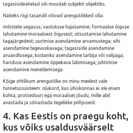
tagasisideahelad või muudab subjekti objektiks.
Näiteks riigi tasandil võivad arengutõkked olla:
mõistete segasus; vastutuse hajutamine; formaalse õiguse
lahutamine moraalsest õigusest; otsustamise lahutamine
tagajärgedest; uurimise asendamine arvamustega; sihi
asendamine tegevuskavaga; tagasiside asendamine
aruandlusega; kodaniku asendamine tarbija või valijaga;
hariduse asendamine õppekava läbimisega; juhtimise
asendamine menetlemisega.
Kõige ohtlikum arengutõke on minu meelest vale
tunnetussüsteem: olukord, kus ühiskonnas ei ole enam
kohta, protseduuri ega moraalset jõudu, mille abil
avastada ja sõnastada tegelikke põhjuseid.
4. Kas Eestis on praegu koht,
kus võiks usaldusväärselt