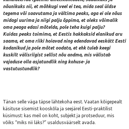
nõunikuks nii, et mõhkugi veel ei tea, mida seal üldse
tegema või saavutama ja vältima peaks, aga ei ole nõus
midagi uurima ja niigi palju õppima, et oleks võimalik
oma peaga edasi mõtelda, pole teha kuigi palju?
Kuidas peaks toimima, et Eestis hakkaksid elanikud aru
saama, et oma riiki hoiavad ning edendavad eeskätt Eesti
kodanikud ja pole mõtet oodata, et ehk tuleb keegi
kuskilt välisriigist sellist nõu andma, mis välistab
vajaduse olla asjatundlik ning kohuse- ja
vastutustundlik?
Tänan selle väga täpse lähtekoha eest. Vaatan kõigepealt
käsituse sisemist kooskõla ja seejärel Eesti-praktilist
küsimust: kas meil on koht, subjekt ja protseduur, mis
võiks “miks nii läks?” usaldusväärselt avada.