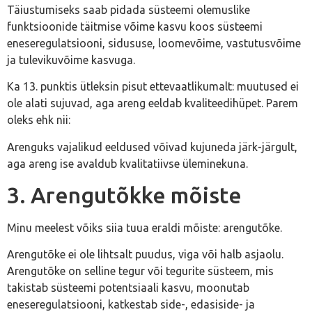
Täiustumiseks saab pidada süsteemi olemuslike
funktsioonide täitmise võime kasvu koos süsteemi
eneseregulatsiooni, sidususe, loomevõime, vastutusvõime
ja tulevikuvõime kasvuga.
Ka 13. punktis ütleksin pisut ettevaatlikumalt: muutused ei
ole alati sujuvad, aga areng eeldab kvaliteedihüpet. Parem
oleks ehk nii:
Arenguks vajalikud eeldused võivad kujuneda järk-järgult,
aga areng ise avaldub kvalitatiivse üleminekuna.
3. Arengutõkke mõiste
Minu meelest võiks siia tuua eraldi mõiste: arengutõke.
Arengutõke ei ole lihtsalt puudus, viga või halb asjaolu.
Arengutõke on selline tegur või tegurite süsteem, mis
takistab süsteemi potentsiaali kasvu, moonutab
eneseregulatsiooni, katkestab side-, edasiside- ja