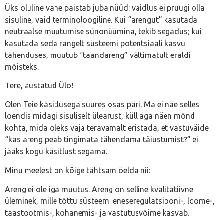
Üks oluline vahe paistab juba nüüd: vaidlus ei pruugi olla
sisuline, vaid terminoloogiline. Kui “arengut” kasutada
neutraalse muutumise sünonüümina, tekib segadus; kui
kasutada seda rangelt süsteemi potentsiaali kasvu
tähenduses, muutub “taandareng” vältimatult eraldi
mõisteks.
Tere, austatud Ülo!
Olen Teie käsitlusega suures osas päri. Ma ei näe selles
loendis midagi sisuliselt ülearust, küll aga näen mõnd
kohta, mida oleks vaja teravamalt eristada, et vastuväide
“kas areng peab tingimata tähendama täiustumist?” ei
jääks kogu käsitlust segama.
Minu meelest on kõige tähtsam öelda nii:
Areng ei ole iga muutus. Areng on selline kvalitatiivne
üleminek, mille tõttu süsteemi eneseregulatsiooni-, loome-,
taastootmis-, kohanemis- ja vastutusvõime kasvab.