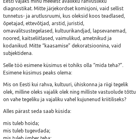
Eesti vajaks minu meelest avalikku rahvuslikku
diagnostikat. Mitte järjekordset komisjoni, vaid sellist
tunnetus- ja arutlusruumi, kus oleksid koos teadlased,
õpetajad, ettevõtjad, arstid, juristid,
omavalitsustegelased, kultuurikandjad, lapsevanemad,
noored, kaitseliitlased, vaimulikud, ametnikud ja
kodanikud. Mitte “kaasamise” dekoratsioonina, vaid
subjektidena.
Selle töö esimene küsimus ei tohiks olla “mida teha?”.
Esimene küsimus peaks olema:
Mis on Eesti kui rahva, kultuuri, ühiskonna ja riigi tegelik
olek, milline oleks vajalik olek ning milliste vastuolude tõttu
on vahe tegeliku ja vajaliku vahel kujunenud kriitiliseks?
Alles pärast seda saab küsida:
mis tuleb hoida;
mis tuleb tugevdada;
mis tuleb ümber teha;