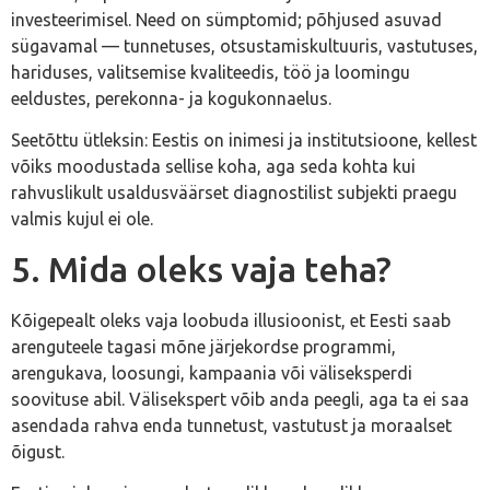
investeerimisel. Need on sümptomid; põhjused asuvad
sügavamal — tunnetuses, otsustamiskultuuris, vastutuses,
hariduses, valitsemise kvaliteedis, töö ja loomingu
eeldustes, perekonna- ja kogukonnaelus.
Seetõttu ütleksin: Eestis on inimesi ja institutsioone, kellest
võiks moodustada sellise koha, aga seda kohta kui
rahvuslikult usaldusväärset diagnostilist subjekti praegu
valmis kujul ei ole.
5. Mida oleks vaja teha?
Kõigepealt oleks vaja loobuda illusioonist, et Eesti saab
arenguteele tagasi mõne järjekordse programmi,
arengukava, loosungi, kampaania või väliseksperdi
soovituse abil. Välisekspert võib anda peegli, aga ta ei saa
asendada rahva enda tunnetust, vastutust ja moraalset
õigust.