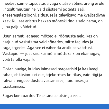
meelest saime täpsustada väga olulise sõlme: areng ei ole
lihtsalt muutumine, vaid süsteemi potentsiaali,
eneseregulatsiooni, sidususe ja tulevikuvõime kvalitatiivne
kasv. Kui see eristus hakkab mõneski ringis selginema, on
juba palju võidetud.
Usun samuti, et need mõtted ei rõõmusta neid, kes on
harjunud vastutama vaid sõnades, mitte tegudes ja
tagajärgedes. Aga see ei vähenda arutluse väärtust.
Vastupidi — just siis, kui mõni mõttekäik on ebamugav,
võib ta olla vajalik.
Ootan huviga, kuidas inimesed reageerisid ja kas keegi
tabas, et küsimus ei ole järjekordses kriitikas, vaid riigi ja
rahva arengueelduste avastamises, hoidmises ja
taastamises.
Sügav kummardus Teile tänase otsingu eest.