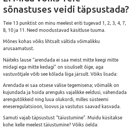
sõnastuses veidi täpsustada?
Teie 13 punktist on minu meelest eriti tugevad 1, 2, 3, 4, 7,
8, 10 ja 11. Need moodustavad käsitluse tuuma.
Mõnes kohas võiks lihtsalt vältida võimalikku
arusaamatust.
Näiteks lause “arendada ei saa meist mitte keegi mitte
midagi ega mitte kedagi” on sisuliselt õige, aga
vastuvõtjale võib see kõlada liiga järsult. Võiks lisada:
Arendada ei saa otsese välise tegemisena; võimalik on
kujundada ja hoida arenguks vajalikke eeldusi, vähendada
arengutõkkeid ning luua olukordi, milles süsteemi
eneseregulatsioon, loovus ja vastutus saavad kasvada.
Samuti vajab täpsustust “täiustumine”. Muidu küsitakse
kohe: kelle meelest täiustumine? Võiks öelda: