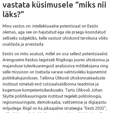
vastata küsimusele “miks nii
läks?”
Minu vastus on: intellektuaalne potentsiaal on Eestis
olemas, aga see on hajutatud ega ole praegu koondatud
selliseks subjektiks, kelle vastust ühiskond tervikuna võiks
usaldada ja arvestada.
Eestis on mitu asutust, millel on osa sellest potentsiaalist.
Arenguseire Keskus tegutseb Riigikogu juures ühiskonna ja
majanduse tulevikuarenguid analüüsiva mõttekojana ning
selle missioon on toetada varase valmisoleku kujunemist
poliitikakujunduses. Tallinna Ülikooli ühiskonnateaduste
instituut nimetab end sotsiaalvaldkonna teadmise ja
kogemuse kompetentsikeskuseks. Tartu Ülikooli Johan
Skytte poliitikauuringute instituut tegeleb politoloogia,
regiooniuuringute, demokraatia, valitsemise ja digiajastu
mõjudega. Riigil on ka pikaajaline strateegia “Eesti 2035”,