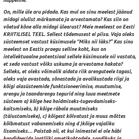
On, mille üle aru pidada. Kas mul on sinu meelest jäänud
midagi olulist märkamata ja arvestamata? Kas siin on
võetud kõne alla midagi ülearust? Meie meeleest on Eesti
KRIITILISEL TEEL. Sellest tõdemusest ei piisa. Vaja oleks
süsteemset vastust küsimusele “Miks nii läks?” Kas sinu
meelest on Eestis praegu selline koht, kus on
intellektuaalne potentsiaal sellele küsimusele nii vastata,
et seda vastust võiks uskuma ja arvestama hakata?
Selleks, et oleks võimalik aidata riik arenguteele tagasi,
oleks vaja avastada, sõnastada ja avalikustada riigi ja
kõigi alasüsteemide funktsioneerimise, muutumise,
arengu ja taandarengu tegurid ning luua meetmete
süsteem a) kõige hea hoidmiseks-tugevdamiseks-
kaitsmiseks, b) kõige räbala muutmiseks
(täiustamiseke), c) kõigest kõlvatust ja muus mõttes
kõlbmatust vabanemiseks ning d )kõige vajaliku
lisamiseks… Paistab nii, et kui inimestel ei ole häbi
kandideerida igatliiki ametikohtadele, saadikuks ja