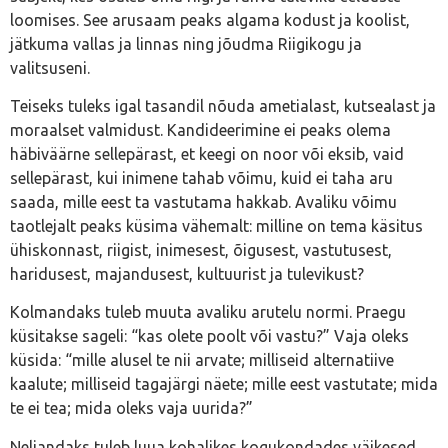
loomises. See arusaam peaks algama kodust ja koolist,
jätkuma vallas ja linnas ning jõudma Riigikogu ja
valitsuseni.
Teiseks tuleks igal tasandil nõuda ametialast, kutsealast ja
moraalset valmidust. Kandideerimine ei peaks olema
häbiväärne sellepärast, et keegi on noor või eksib, vaid
sellepärast, kui inimene tahab võimu, kuid ei taha aru
saada, mille eest ta vastutama hakkab. Avaliku võimu
taotlejalt peaks küsima vähemalt: milline on tema käsitus
ühiskonnast, riigist, inimesest, õigusest, vastutusest,
haridusest, majandusest, kultuurist ja tulevikust?
Kolmandaks tuleb muuta avaliku arutelu normi. Praegu
küsitakse sageli: “kas olete poolt või vastu?” Vaja oleks
küsida: “mille alusel te nii arvate; milliseid alternatiive
kaalute; milliseid tagajärgi näete; mille eest vastutate; mida
te ei tea; mida oleks vaja uurida?”
Neljandaks tuleb luua kohalikes kogukondades väikesed,