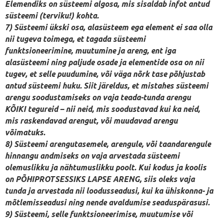
Elemendiks on süsteemi algosa, mis sisaldab infot antud
süsteemi (terviku!) kohta.
7) Süsteemi ükski osa, alasüsteem ega element ei saa olla
nii tugeva toimega, et tagada süsteemi
funktsioneerimine, muutumine ja areng, ent iga
alasüsteemi ning paljude osade ja elementide osa on nii
tugev, et selle puudumine, või väga nõrk tase põhjustab
antud süsteemi huku. Siit järeldus, et mistahes süsteemi
arengu soodustamiseks on vaja teada-tunda arengu
KÕIKI tegureid – nii neid, mis soodustavad kui ka neid,
mis raskendavad arengut, või muudavad arengu
võimatuks.
8) Süsteemi arengutasemele, arengule, või taandarengule
hinnangu andmiseks on vaja arvestada süsteemi
olemuslikku ja nähtumuslikku poolt. Kui kodus ja koolis
on PÕHIPROTSESSIKS LAPSE ARENG, siis oleks vaja
tunda ja arvestada nii loodusseadusi, kui ka ühiskonna- ja
mõtlemisseadusi ning nende avaldumise seaduspärasusi.
9) Süsteemi, selle funktsioneerimise, muutumise või