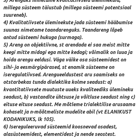
millega süsteem täiustub (millega süsteemi potentsiaal
suureneb).
4) Kvalitatiivsete üleminekute jada süsteemi hääbumise
suunas nimetame taandarenguks. Taandareng lõpeb
antud süsteemi hukuga (surmaga).
5) Areng on objektiivne, st arendada ei saa meist mitte
keegi mitte midagi ega mitte kedagi; võimalik on luua ja
hoida arengu eeldusi. Väga väike osa süsteemidest on
sihi- ja eesmärgipärased, st enamik süsteeme on
iseregulatiivsed. Arengueeldustest aru saamiseks on
otstarbekas tunda dialektika kolme seadust: a)
kvantitatiivsete muutuste uueks kvaliteediks ülemineku
seadust, b) vastandite ühtsuse ja võitluse seadust ning c)
eituse eituse seadust. Me mõtleme trialektilise arusaama
kohaselt ja n-mõõtmeliste mudelite abil (vt ELANIKUST
KODANIKUKS, lk 105).
6) Isereguleeruvad süsteemid koosnevad osadest,
alasüsteemidest, elementidest ja nende seostest.