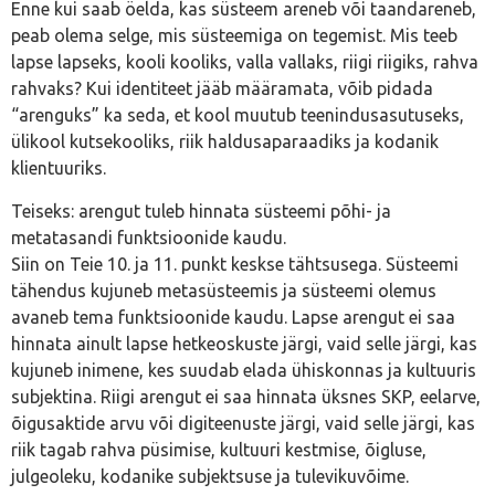
Enne kui saab öelda, kas süsteem areneb või taandareneb,
peab olema selge, mis süsteemiga on tegemist. Mis teeb
lapse lapseks, kooli kooliks, valla vallaks, riigi riigiks, rahva
rahvaks? Kui identiteet jääb määramata, võib pidada
“arenguks” ka seda, et kool muutub teenindusasutuseks,
ülikool kutsekooliks, riik haldusaparaadiks ja kodanik
klientuuriks.
Teiseks: arengut tuleb hinnata süsteemi põhi- ja
metatasandi funktsioonide kaudu.
Siin on Teie 10. ja 11. punkt keskse tähtsusega. Süsteemi
tähendus kujuneb metasüsteemis ja süsteemi olemus
avaneb tema funktsioonide kaudu. Lapse arengut ei saa
hinnata ainult lapse hetkeoskuste järgi, vaid selle järgi, kas
kujuneb inimene, kes suudab elada ühiskonnas ja kultuuris
subjektina. Riigi arengut ei saa hinnata üksnes SKP, eelarve,
õigusaktide arvu või digiteenuste järgi, vaid selle järgi, kas
riik tagab rahva püsimise, kultuuri kestmise, õigluse,
julgeoleku, kodanike subjektsuse ja tulevikuvõime.