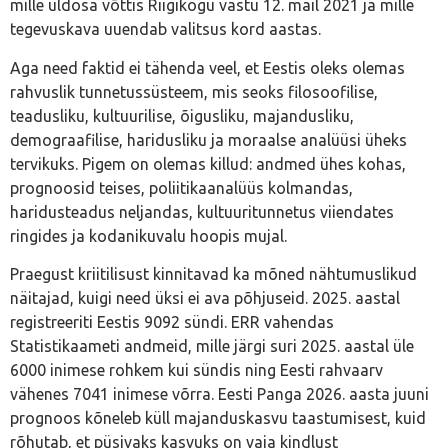
mille üldosa võttis Riigikogu vastu 12. mail 2021 ja mille
tegevuskava uuendab valitsus kord aastas.
Aga need faktid ei tähenda veel, et Eestis oleks olemas
rahvuslik tunnetussüsteem, mis seoks filosoofilise,
teadusliku, kultuurilise, õigusliku, majandusliku,
demograafilise, haridusliku ja moraalse analüüsi üheks
tervikuks. Pigem on olemas killud: andmed ühes kohas,
prognoosid teises, poliitikaanalüüs kolmandas,
haridusteadus neljandas, kultuuritunnetus viiendates
ringides ja kodanikuvalu hoopis mujal.
Praegust kriitilisust kinnitavad ka mõned nähtumuslikud
näitajad, kuigi need üksi ei ava põhjuseid. 2025. aastal
registreeriti Eestis 9092 sündi. ERR vahendas
Statistikaameti andmeid, mille järgi suri 2025. aastal üle
6000 inimese rohkem kui sündis ning Eesti rahvaarv
vähenes 7041 inimese võrra. Eesti Panga 2026. aasta juuni
prognoos kõneleb küll majanduskasvu taastumisest, kuid
rõhutab, et püsivaks kasvuks on vaja kindlust