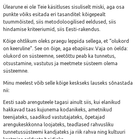
Ülearune ei ole Teie käsitluses sisuliselt miski, aga osa
punkte võiks esitada eri tasanditel: kõigepealt
tuummõisted, siis metodoloogilised eeldused, siis
hindamise kriteeriumid, siis Eesti-rakendus.
Kõige ohtlikum oleks praegu leppida sellega, et “olukord
on keeruline”. See on õige, aga ebapiisav. Vaja on öelda:
olukord on süsteemne, seetõttu peab ka tunnetus,
otsustamine, vastutus ja meetmete süsteem olema
süsteemne.
Minu meelest võib selle kõige keskseks lauseks sõnastada
nii:
Eesti saab arenguteele tagasi ainult siis, kui elanikud
hakkavad taas kujunema kodanikeks, ametnikud
teenijateks, saadikud vastutajateks, õpetajad
arengukeskkonna loojateks, teadlased rahvusliku
tunnetussüsteemi kandjateks ja riik rahva ning kultuuri