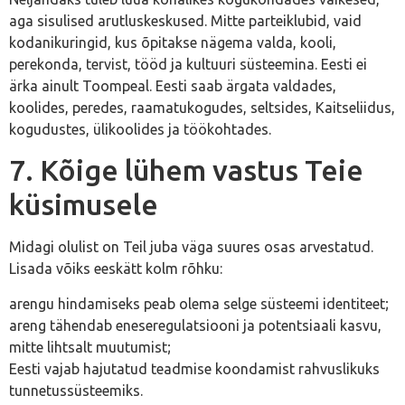
aga sisulised arutluskeskused. Mitte parteiklubid, vaid
kodanikuringid, kus õpitakse nägema valda, kooli,
perekonda, tervist, tööd ja kultuuri süsteemina. Eesti ei
ärka ainult Toompeal. Eesti saab ärgata valdades,
koolides, peredes, raamatukogudes, seltsides, Kaitseliidus,
kogudustes, ülikoolides ja töökohtades.
7. Kõige lühem vastus Teie
küsimusele
Midagi olulist on Teil juba väga suures osas arvestatud.
Lisada võiks eeskätt kolm rõhku:
arengu hindamiseks peab olema selge süsteemi identiteet;
areng tähendab eneseregulatsiooni ja potentsiaali kasvu,
mitte lihtsalt muutumist;
Eesti vajab hajutatud teadmise koondamist rahvuslikuks
tunnetussüsteemiks.