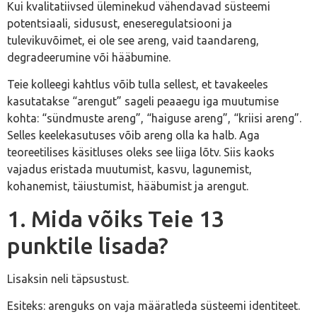
Kui kvalitatiivsed üleminekud vähendavad süsteemi
potentsiaali, sidusust, eneseregulatsiooni ja
tulevikuvõimet, ei ole see areng, vaid taandareng,
degradeerumine või hääbumine.
Teie kolleegi kahtlus võib tulla sellest, et tavakeeles
kasutatakse “arengut” sageli peaaegu iga muutumise
kohta: “sündmuste areng”, “haiguse areng”, “kriisi areng”.
Selles keelekasutuses võib areng olla ka halb. Aga
teoreetilises käsitluses oleks see liiga lõtv. Siis kaoks
vajadus eristada muutumist, kasvu, lagunemist,
kohanemist, täiustumist, hääbumist ja arengut.
1. Mida võiks Teie 13
punktile lisada?
Lisaksin neli täpsustust.
Esiteks: arenguks on vaja määratleda süsteemi identiteet.