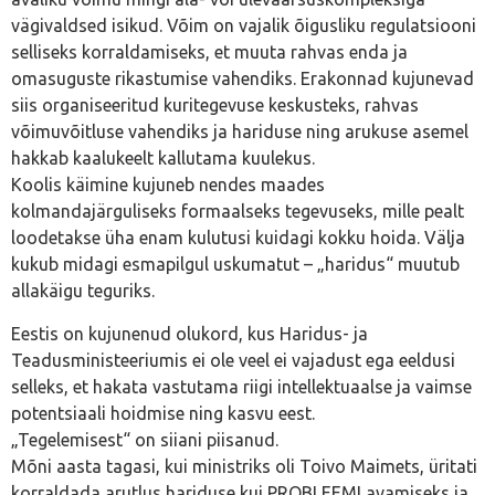
vägivaldsed isikud. Võim on vajalik õigusliku regulatsiooni
selliseks korraldamiseks, et muuta rahvas enda ja
omasuguste rikastumise vahendiks. Erakonnad kujunevad
siis organiseeritud kuritegevuse keskusteks, rahvas
võimuvõitluse vahendiks ja hariduse ning arukuse asemel
hakkab kaalukeelt kallutama kuulekus.
Koolis käimine kujuneb nendes maades
kolmandajärguliseks formaalseks tegevuseks, mille pealt
loodetakse üha enam kulutusi kuidagi kokku hoida. Välja
kukub midagi esmapilgul uskumatut – „haridus“ muutub
allakäigu teguriks.
Eestis on kujunenud olukord, kus Haridus- ja
Teadusministeeriumis ei ole veel ei vajadust ega eeldusi
selleks, et hakata vastutama riigi intellektuaalse ja vaimse
potentsiaali hoidmise ning kasvu eest.
„Tegelemisest“ on siiani piisanud.
Mõni aasta tagasi, kui ministriks oli Toivo Maimets, üritati
korraldada arutlus hariduse kui PROBLEEMI avamiseks ja