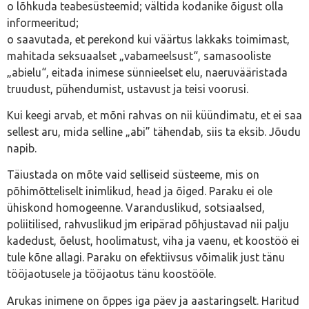
o lõhkuda teabesüsteemid; vältida kodanike õigust olla
informeeritud;
o saavutada, et perekond kui väärtus lakkaks toimimast,
mahitada seksuaalset „vabameelsust“, samasooliste
„abielu“, eitada inimese sünnieelset elu, naeruvääristada
truudust, pühendumist, ustavust ja teisi voorusi.
Kui keegi arvab, et mõni rahvas on nii küündimatu, et ei saa
sellest aru, mida selline „abi” tähendab, siis ta eksib. Jõudu
napib.
Täiustada on mõte vaid selliseid süsteeme, mis on
põhimõtteliselt inimlikud, head ja õiged. Paraku ei ole
ühiskond homogeenne. Varanduslikud, sotsiaalsed,
poliitilised, rahvuslikud jm eripärad põhjustavad nii palju
kadedust, õelust, hoolimatust, viha ja vaenu, et koostöö ei
tule kõne allagi. Paraku on efektiivsus võimalik just tänu
tööjaotusele ja tööjaotus tänu koostööle.
Arukas inimene on õppes iga päev ja aastaringselt. Haritud