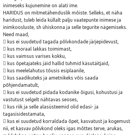
inimeseks kujunemine on alati ime.
HARIDUS on mitmetähenduslik mõiste. Selleks, et näha
haridust, tuleb leida küllalt palju vaatepunte inimese ja
inimkoosluste, sh ühiskonna ja selle tegurite nägemiseks.
Need maad,
 kus ei suudetud tagada põlvkondade järjepidevust,
 kus moraal lakkas toimimast,
 kus vaimsus varises kokku,
 kus õpetajateks jäid hallid tuhmid käsutäitjaid,
 kus meelelahutus tõusis esiplaanile,
 kus saadikuteks ja ametnikeks võis saada
põhjendamatult,
 kus ei suudetud pidada kodanike õigusi, kohustusi ja
vastutust selgelt nähtavas seoses,
 kus riik ja selle alasüsteemid olid edasi- ja
tagasisidestamata,
 kus ei suudetud korraldada õpet, kasvatust ja kogemust
nii, et kasvav põlvkond oleks igas mõttes terve, arukas,