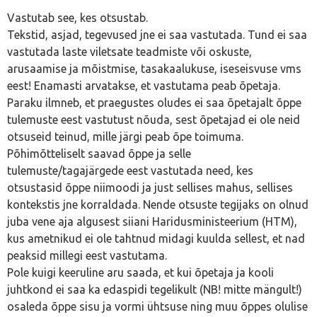
Vastutab see, kes otsustab.
Tekstid, asjad, tegevused jne ei saa vastutada. Tund ei saa
vastutada laste viletsate teadmiste või oskuste,
arusaamise ja mõistmise, tasakaalukuse, iseseisvuse vms
eest! Enamasti arvatakse, et vastutama peab õpetaja.
Paraku ilmneb, et praegustes oludes ei saa õpetajalt õppe
tulemuste eest vastutust nõuda, sest õpetajad ei ole neid
otsuseid teinud, mille järgi peab õpe toimuma.
Põhimõtteliselt saavad õppe ja selle
tulemuste/tagajärgede eest vastutada need, kes
otsustasid õppe niimoodi ja just sellises mahus, sellises
kontekstis jne korraldada. Nende otsuste tegijaks on olnud
juba vene aja algusest siiani Haridusministeerium (HTM),
kus ametnikud ei ole tahtnud midagi kuulda sellest, et nad
peaksid millegi eest vastutama.
Pole kuigi keeruline aru saada, et kui õpetaja ja kooli
juhtkond ei saa ka edaspidi tegelikult (NB! mitte mängult!)
osaleda õppe sisu ja vormi ühtsuse ning muu õppes olulise