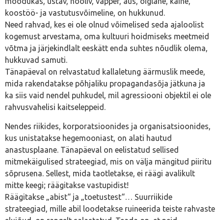
mõõdukas, ustav, hooliv, vapper, aus, õiglane, kaine,
koostöö- ja vastutusvõimeline, on hukkunud.
Need rahvad, kes ei ole olnud võimelised seda ajaloolist
kogemust arvestama, oma kultuuri hoidmiseks meetmeid
võtma ja järjekindlalt eeskätt enda suhtes nõudlik olema,
hukkuvad samuti.
Tänapäeval on relvastatud kallaletung äärmuslik meede,
mida rakendatakse põhjaliku propagandasõja jätkuna ja
ka siis vaid nendel puhkudel, mil agressiooni objektil ei ole
rahvusvahelisi kaitseleppeid.
Nendes riikides, korporatsioonides ja organisatsioonides,
kus unistatakse hegemooniast, on alati hautud
anastusplaane. Tänapäeval on eelistatud sellised
mitmekäigulised strateegiad, mis on välja mängitud piiritu
sõprusena. Sellest, mida taotletakse, ei räägi avalikult
mitte keegi; räägitakse vastupidist!
Räägitakse „abist“ ja „toetustest“… Suurriikide
strateegiad, mille abil loodetakse ruineerida teiste rahvaste