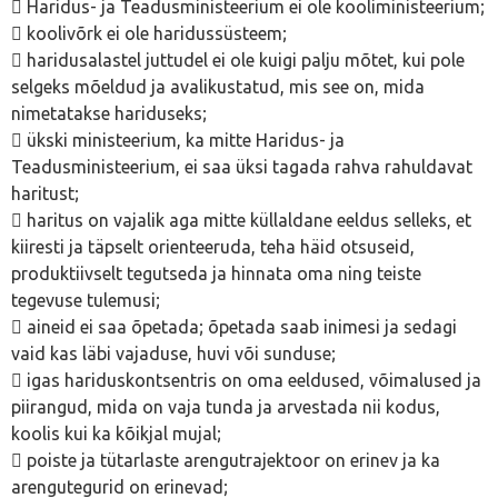
 Haridus- ja Teadusministeerium ei ole kooliministeerium;
 koolivõrk ei ole haridussüsteem;
 haridusalastel juttudel ei ole kuigi palju mõtet, kui pole
selgeks mõeldud ja avalikustatud, mis see on, mida
nimetatakse hariduseks;
 ükski ministeerium, ka mitte Haridus- ja
Teadusministeerium, ei saa üksi tagada rahva rahuldavat
haritust;
 haritus on vajalik aga mitte küllaldane eeldus selleks, et
kiiresti ja täpselt orienteeruda, teha häid otsuseid,
produktiivselt tegutseda ja hinnata oma ning teiste
tegevuse tulemusi;
 aineid ei saa õpetada; õpetada saab inimesi ja sedagi
vaid kas läbi vajaduse, huvi või sunduse;
 igas hariduskontsentris on oma eeldused, võimalused ja
piirangud, mida on vaja tunda ja arvestada nii kodus,
koolis kui ka kõikjal mujal;
 poiste ja tütarlaste arengutrajektoor on erinev ja ka
arengutegurid on erinevad;