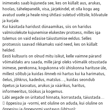
inimeseks saab kujuneda see, kes on küllalt aus, arukas,
hoolas, tähelepanelik, visa, järjekindel, et olla kogu aeg
avatud uuele ja heale ning ühtlasi suletud võltsile, kõlvatule
ja kurjale.
Kui käsitada haridust dünaamikas, siis on haridus
valmisolekute kujunemise elukestev protsess, milles iga
tulemus on vaid edasise täiustumise eeldus. Selles
protsessis saavad rikkamaks vaid need, kes on küllalt
helded.
Eesti kultuuris on olnud mitu isikut, kelle vaimne pärand
võimaldaks aru saada, mille järgi oleks võimalik otsustada
inimese, perekonna, kogukonna või ühiskonna harituse üle,
millest sõltub ja kuidas ilmneb nii hartus kui ka harimatus,
õelus, jõhkrus, kadedus, matslus…, kuidas seondub
õpetus ja kasvatus, arukus ja väärikus, haritus,
informeeritus, töökus ja kogemus.
Läbi aegade on üritatud hinnata, korrastada, täiustada…
 õppesisu ja -vormi, ent oluline on aduda, kui oluline on
õppesisu ja õppevormi vastavus (ühtsus);