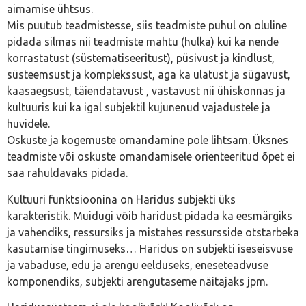
aimamise ühtsus.
Mis puutub teadmistesse, siis teadmiste puhul on oluline
pidada silmas nii teadmiste mahtu (hulka) kui ka nende
korrastatust (süstematiseeritust), püsivust ja kindlust,
süsteemsust ja komplekssust, aga ka ulatust ja sügavust,
kaasaegsust, täiendatavust , vastavust nii ühiskonnas ja
kultuuris kui ka igal subjektil kujunenud vajadustele ja
huvidele.
Oskuste ja kogemuste omandamine pole lihtsam. Üksnes
teadmiste või oskuste omandamisele orienteeritud õpet ei
saa rahuldavaks pidada.
Kultuuri funktsioonina on Haridus subjekti üks
karakteristik. Muidugi võib haridust pidada ka eesmärgiks
ja vahendiks, ressursiks ja mistahes ressursside otstarbeka
kasutamise tingimuseks… Haridus on subjekti iseseisvuse
ja vabaduse, edu ja arengu eelduseks, eneseteadvuse
komponendiks, subjekti arengutaseme näitajaks jpm.