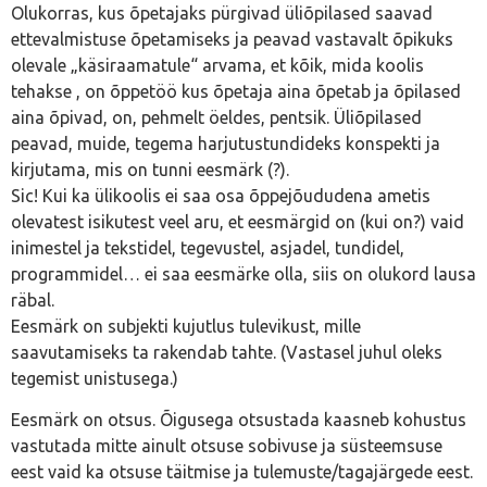
Olukorras, kus õpetajaks pürgivad üliõpilased saavad
ettevalmistuse õpetamiseks ja peavad vastavalt õpikuks
olevale „käsiraamatule“ arvama, et kõik, mida koolis
tehakse , on õppetöö kus õpetaja aina õpetab ja õpilased
aina õpivad, on, pehmelt öeldes, pentsik. Üliõpilased
peavad, muide, tegema harjutustundideks konspekti ja
kirjutama, mis on tunni eesmärk (?).
Sic! Kui ka ülikoolis ei saa osa õppejõududena ametis
olevatest isikutest veel aru, et eesmärgid on (kui on?) vaid
inimestel ja tekstidel, tegevustel, asjadel, tundidel,
programmidel… ei saa eesmärke olla, siis on olukord lausa
räbal.
Eesmärk on subjekti kujutlus tulevikust, mille
saavutamiseks ta rakendab tahte. (Vastasel juhul oleks
tegemist unistusega.)
Eesmärk on otsus. Õigusega otsustada kaasneb kohustus
vastutada mitte ainult otsuse sobivuse ja süsteemsuse
eest vaid ka otsuse täitmise ja tulemuste/tagajärgede eest.