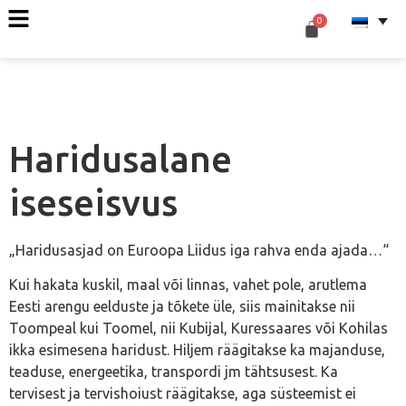
Haridusalane
iseseisvus
„Haridusasjad on Euroopa Liidus iga rahva enda ajada…“
Kui hakata kuskil, maal või linnas, vahet pole, arutlema
Eesti arengu eelduste ja tõkete üle, siis mainitakse nii
Toompeal kui Toomel, nii Kubijal, Kuressaares või Kohilas
ikka esimesena haridust. Hiljem räägitakse ka majanduse,
teaduse, energeetika, transpordi jm tähtsusest. Ka
tervisest ja tervishoiust räägitakse, aga süsteemist ei