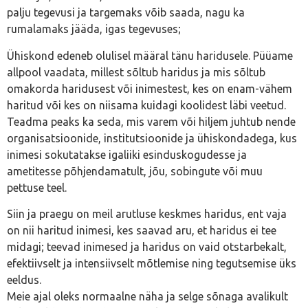
palju tegevusi ja targemaks võib saada, nagu ka
rumalamaks jääda, igas tegevuses;
Ühiskond edeneb olulisel määral tänu haridusele. Püüame
allpool vaadata, millest sõltub haridus ja mis sõltub
omakorda haridusest või inimestest, kes on enam-vähem
haritud või kes on niisama kuidagi koolidest läbi veetud.
Teadma peaks ka seda, mis varem või hiljem juhtub nende
organisatsioonide, institutsioonide ja ühiskondadega, kus
inimesi sokutatakse igaliiki esinduskogudesse ja
ametitesse põhjendamatult, jõu, sobingute või muu
pettuse teel.
Siin ja praegu on meil arutluse keskmes haridus, ent vaja
on nii haritud inimesi, kes saavad aru, et haridus ei tee
midagi; teevad inimesed ja haridus on vaid otstarbekalt,
efektiivselt ja intensiivselt mõtlemise ning tegutsemise üks
eeldus.
Meie ajal oleks normaalne näha ja selge sõnaga avalikult