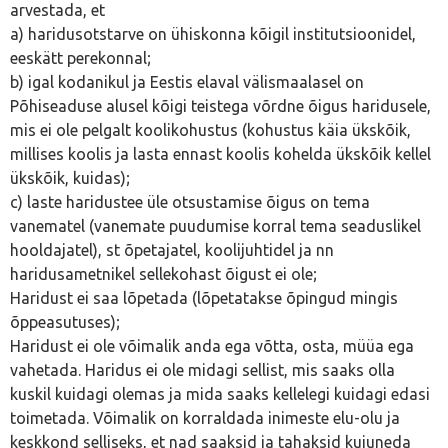
arvestada, et
a) haridusotstarve on ühiskonna kõigil institutsioonidel,
eeskätt perekonnal;
b) igal kodanikul ja Eestis elaval välismaalasel on
Põhiseaduse alusel kõigi teistega võrdne õigus haridusele,
mis ei ole pelgalt koolikohustus (kohustus käia ükskõik,
millises koolis ja lasta ennast koolis kohelda ükskõik kellel
ükskõik, kuidas);
c) laste haridustee üle otsustamise õigus on tema
vanematel (vanemate puudumise korral tema seaduslikel
hooldajatel), st õpetajatel, koolijuhtidel ja nn
haridusametnikel sellekohast õigust ei ole;
Haridust ei saa lõpetada (lõpetatakse õpingud mingis
õppeasutuses);
Haridust ei ole võimalik anda ega võtta, osta, müüa ega
vahetada. Haridus ei ole midagi sellist, mis saaks olla
kuskil kuidagi olemas ja mida saaks kellelegi kuidagi edasi
toimetada. Võimalik on korraldada inimeste elu-olu ja
keskkond selliseks, et nad saaksid ja tahaksid kujuneda