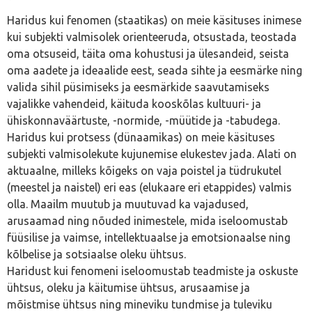
Haridus kui fenomen (staatikas) on meie käsituses inimese
kui subjekti valmisolek orienteeruda, otsustada, teostada
oma otsuseid, täita oma kohustusi ja ülesandeid, seista
oma aadete ja ideaalide eest, seada sihte ja eesmärke ning
valida sihil püsimiseks ja eesmärkide saavutamiseks
vajalikke vahendeid, käituda kooskõlas kultuuri- ja
ühiskonnaväärtuste, -normide, -müütide ja -tabudega.
Haridus kui protsess (dünaamikas) on meie käsituses
subjekti valmisolekute kujunemise elukestev jada. Alati on
aktuaalne, milleks kõigeks on vaja poistel ja tüdrukutel
(meestel ja naistel) eri eas (elukaare eri etappides) valmis
olla. Maailm muutub ja muutuvad ka vajadused,
arusaamad ning nõuded inimestele, mida iseloomustab
füüsilise ja vaimse, intellektuaalse ja emotsionaalse ning
kõlbelise ja sotsiaalse oleku ühtsus.
Haridust kui fenomeni iseloomustab teadmiste ja oskuste
ühtsus, oleku ja käitumise ühtsus, arusaamise ja
mõistmise ühtsus ning mineviku tundmise ja tuleviku