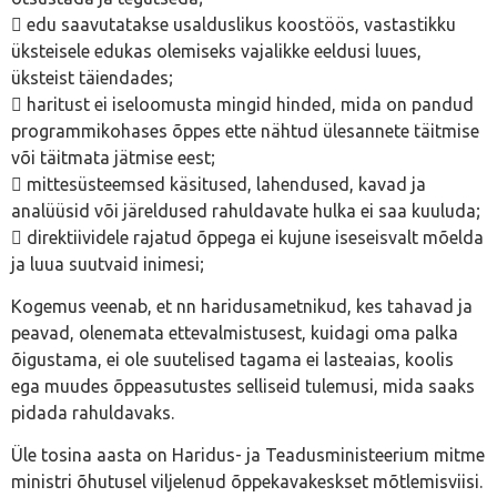
 edu saavutatakse usalduslikus koostöös, vastastikku
üksteisele edukas olemiseks vajalikke eeldusi luues,
üksteist täiendades;
 haritust ei iseloomusta mingid hinded, mida on pandud
programmikohases õppes ette nähtud ülesannete täitmise
või täitmata jätmise eest;
 mittesüsteemsed käsitused, lahendused, kavad ja
analüüsid või järeldused rahuldavate hulka ei saa kuuluda;
 direktiividele rajatud õppega ei kujune iseseisvalt mõelda
ja luua suutvaid inimesi;
Kogemus veenab, et nn haridusametnikud, kes tahavad ja
peavad, olenemata ettevalmistusest, kuidagi oma palka
õigustama, ei ole suutelised tagama ei lasteaias, koolis
ega muudes õppeasutustes selliseid tulemusi, mida saaks
pidada rahuldavaks.
Üle tosina aasta on Haridus- ja Teadusministeerium mitme
ministri õhutusel viljelenud õppekavakeskset mõtlemisviisi.