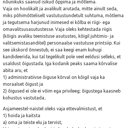
nõunikuks saanud isikud õppima ja mõtlema.
Vaja on hoolikalt ja avalikult arutada, mitte ainult seda,
miks põhimõtteliselt vastutustundetult suhtuma, mõtlema
ja tegutsema harjunud inimesed ei kõlba ei riigi- ega
omavalitsusasutustesse. Vaja oleks kehtestada riigis
(kõigis avaliku teenistuse asutustes, kõigil juhtimis- ja
valitsemistasanditel) personaalse vastutuse printsiip. Kui
see ükskord õnnestub, ei saa keegi enam kuhugi
kandideerida, kui tal tegelikult pole veel eeldusi selleks, et
usaldust õigustada. Iga kodanik peaks saama kõrvalise
abita aru, et
1) administratiivse õiguse kõrval on kõigil vaja ka
moraalset õigust ja
2) õigused ei ole ei võim ega privileeg; õigustega kaasneb
kohustus vastutada..
Asjameestel-naistel oleks vaja ettevalmistust, et
1) hoida ja kaitsta
a) oma ja teiste elu ja tervist,