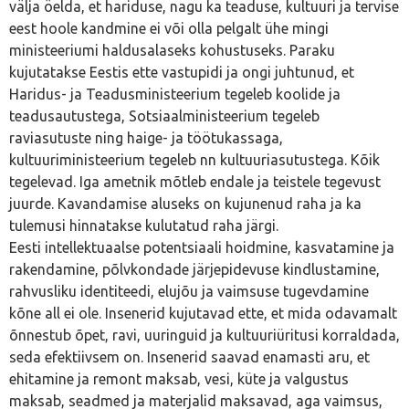
välja öelda, et hariduse, nagu ka teaduse, kultuuri ja tervise
eest hoole kandmine ei või olla pelgalt ühe mingi
ministeeriumi haldusalaseks kohustuseks. Paraku
kujutatakse Eestis ette vastupidi ja ongi juhtunud, et
Haridus- ja Teadusministeerium tegeleb koolide ja
teadusautustega, Sotsiaalministeerium tegeleb
raviasutuste ning haige- ja töötukassaga,
kultuuriministeerium tegeleb nn kultuuriasutustega. Kõik
tegelevad. Iga ametnik mõtleb endale ja teistele tegevust
juurde. Kavandamise aluseks on kujunenud raha ja ka
tulemusi hinnatakse kulutatud raha järgi.
Eesti intellektuaalse potentsiaali hoidmine, kasvatamine ja
rakendamine, põlvkondade järjepidevuse kindlustamine,
rahvusliku identiteedi, elujõu ja vaimsuse tugevdamine
kõne all ei ole. Insenerid kujutavad ette, et mida odavamalt
õnnestub õpet, ravi, uuringuid ja kultuuriüritusi korraldada,
seda efektiivsem on. Insenerid saavad enamasti aru, et
ehitamine ja remont maksab, vesi, küte ja valgustus
maksab, seadmed ja materjalid maksavad, aga vaimsus,