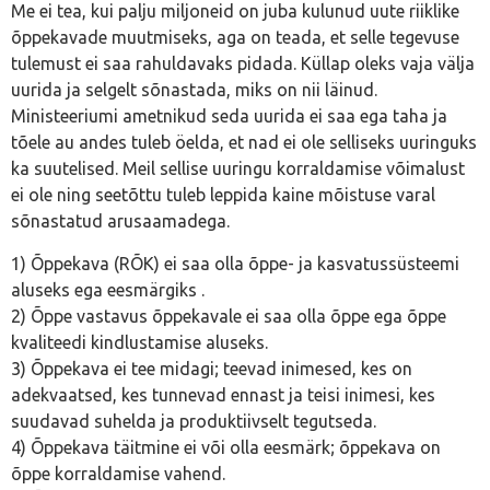
Me ei tea, kui palju miljoneid on juba kulunud uute riiklike
õppekavade muutmiseks, aga on teada, et selle tegevuse
tulemust ei saa rahuldavaks pidada. Küllap oleks vaja välja
uurida ja selgelt sõnastada, miks on nii läinud.
Ministeeriumi ametnikud seda uurida ei saa ega taha ja
tõele au andes tuleb öelda, et nad ei ole selliseks uuringuks
ka suutelised. Meil sellise uuringu korraldamise võimalust
ei ole ning seetõttu tuleb leppida kaine mõistuse varal
sõnastatud arusaamadega.
1) Õppekava (RÕK) ei saa olla õppe- ja kasvatussüsteemi
aluseks ega eesmärgiks .
2) Õppe vastavus õppekavale ei saa olla õppe ega õppe
kvaliteedi kindlustamise aluseks.
3) Õppekava ei tee midagi; teevad inimesed, kes on
adekvaatsed, kes tunnevad ennast ja teisi inimesi, kes
suudavad suhelda ja produktiivselt tegutseda.
4) Õppekava täitmine ei või olla eesmärk; õppekava on
õppe korraldamise vahend.