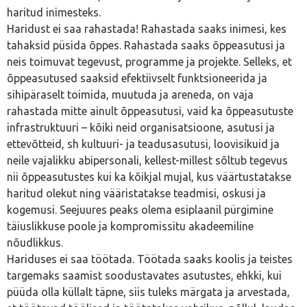
haritud inimesteks.
Haridust ei saa rahastada! Rahastada saaks inimesi, kes
tahaksid püsida õppes. Rahastada saaks õppeasutusi ja
neis toimuvat tegevust, programme ja projekte. Selleks, et
õppeasutused saaksid efektiivselt funktsioneerida ja
sihipäraselt toimida, muutuda ja areneda, on vaja
rahastada mitte ainult õppeasutusi, vaid ka õppeasutuste
infrastruktuuri – kõiki neid organisatsioone, asutusi ja
ettevõtteid, sh kultuuri- ja teadusasutusi, loovisikuid ja
neile vajalikku abipersonali, kellest-millest sõltub tegevus
nii õppeasutustes kui ka kõikjal mujal, kus väärtustatakse
haritud olekut ning vääristatakse teadmisi, oskusi ja
kogemusi. Seejuures peaks olema esiplaanil pürgimine
täiuslikkuse poole ja kompromissitu akadeemiline
nõudlikkus.
Hariduses ei saa töötada. Töötada saaks koolis ja teistes
targemaks saamist soodustavates asutustes, ehkki, kui
püüda olla küllalt täpne, siis tuleks märgata ja arvestada,