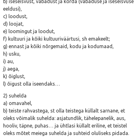
b) iseseisvust, vabadust ja korda (vabaduse ja iseseisvuse
eeldusi),
c) loodust,
d) loojat,
e) loomingut ja loodut,
f) kultuuri ja kõiki kultuuriväärtusi, sh emakeelt;
g) ennast ja kõiki nõrgemaid, kodu ja kodumaad,
h) usku,
i) au,
j) aega,
k) õiglust,
l) õigust olla iseendaks…
2) suhelda
a) omavahel,
b) teiste rahvastega, st olla teistega küllalt sarnane, et
oleks võimalik suhelda: asjatundlik, tähelepanelik, aus,
hooliv, täpne, puhas… ja ühtlasi küllalt eriline, et teistel
oleks mõtet meiega suhelda ja suhteid oluliseks pidada.