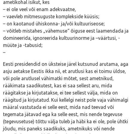
ametikohal isikut, kes
– ei ole veel või enam adekvaatne,
– vaevleb mitmesuguste komplekside küüsis;
– on kaotanud ühiskonna- ja/või kultuuriseose;
– võitleb mistahes „vähemuse“ õiguse eest laamendada ja
domineerida, ignoreerida kultuurinorme ja –väärtusi, -
müüte ja -tabusid;
–
Eesti presidendid on üksteise järel kutsunud arutama, aga
asju aetakse Eestis ikka nii, et arutlusi kas ei toimu üldse,
või pole arutlusel vähimatki mõtet, sest ametnikud,
rääkimata saadikutest, kas ei saa sellest aru, mida
räägitakse ja kirjutatakse, ei tee sellest välja, mida on
räägitud ja kirjutatud. Kui kellelgi neist pole vaja vähimalgi
määral vastutada ei selle eest, mida nad teevad või
tegemata jätavad ega ka selle eest, mis nende tegevuse
(tegevusetuse) tõttu välja tuleb ja häbi ka ei ole, pole ühtki
jõudu, mis paneks saadikuks, ametnikuks või nende