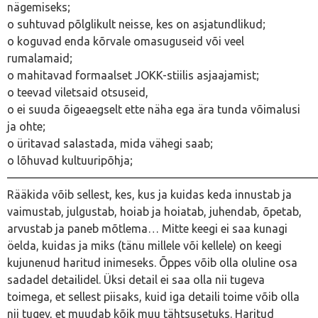
nägemiseks;
o suhtuvad põlglikult neisse, kes on asjatundlikud;
o koguvad enda kõrvale omasuguseid või veel
rumalamaid;
o mahitavad formaalset JOKK-stiilis asjaajamist;
o teevad viletsaid otsuseid,
o ei suuda õigeaegselt ette näha ega ära tunda võimalusi
ja ohte;
o üritavad salastada, mida vähegi saab;
o lõhuvad kultuuripõhja;
———————————————————————————
Rääkida võib sellest, kes, kus ja kuidas keda innustab ja
vaimustab, julgustab, hoiab ja hoiatab, juhendab, õpetab,
arvustab ja paneb mõtlema… Mitte keegi ei saa kunagi
öelda, kuidas ja miks (tänu millele või kellele) on keegi
kujunenud haritud inimeseks. Õppes võib olla oluline osa
sadadel detailidel. Üksi detail ei saa olla nii tugeva
toimega, et sellest piisaks, kuid iga detaili toime võib olla
nii tugev, et muudab kõik muu tähtsusetuks. Haritud