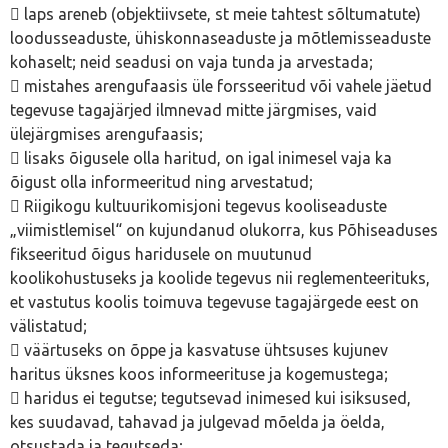
 laps areneb (objektiivsete, st meie tahtest sõltumatute)
loodusseaduste, ühiskonnaseaduste ja mõtlemisseaduste
kohaselt; neid seadusi on vaja tunda ja arvestada;
 mistahes arengufaasis üle forsseeritud või vahele jäetud
tegevuse tagajärjed ilmnevad mitte järgmises, vaid
ülejärgmises arengufaasis;
 lisaks õigusele olla haritud, on igal inimesel vaja ka
õigust olla informeeritud ning arvestatud;
 Riigikogu kultuurikomisjoni tegevus kooliseaduste
„viimistlemisel“ on kujundanud olukorra, kus Põhiseaduses
fikseeritud õigus haridusele on muutunud
koolikohustuseks ja koolide tegevus nii reglementeerituks,
et vastutus koolis toimuva tegevuse tagajärgede eest on
välistatud;
 väärtuseks on õppe ja kasvatuse ühtsuses kujunev
haritus üksnes koos informeerituse ja kogemustega;
 haridus ei tegutse; tegutsevad inimesed kui isiksused,
kes suudavad, tahavad ja julgevad mõelda ja öelda,
otsustada ja tegutseda;