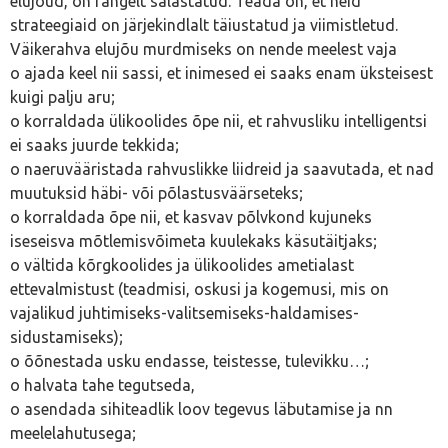
elujõud, on rangelt salastatud. Teada on, et neid
strateegiaid on järjekindlalt täiustatud ja viimistletud.
Väikerahva elujõu murdmiseks on nende meelest vaja
o ajada keel nii sassi, et inimesed ei saaks enam üksteisest
kuigi palju aru;
o korraldada ülikoolides õpe nii, et rahvusliku intelligentsi
ei saaks juurde tekkida;
o naeruvääristada rahvuslikke liidreid ja saavutada, et nad
muutuksid häbi- või põlastusväärseteks;
o korraldada õpe nii, et kasvav põlvkond kujuneks
iseseisva mõtlemisvõimeta kuulekaks käsutäitjaks;
o vältida kõrgkoolides ja ülikoolides ametialast
ettevalmistust (teadmisi, oskusi ja kogemusi, mis on
vajalikud juhtimiseks-valitsemiseks-haldamises-
sidustamiseks);
o õõnestada usku endasse, teistesse, tulevikku…;
o halvata tahe tegutseda,
o asendada sihiteadlik loov tegevus läbutamise ja nn
meelelahutusega;