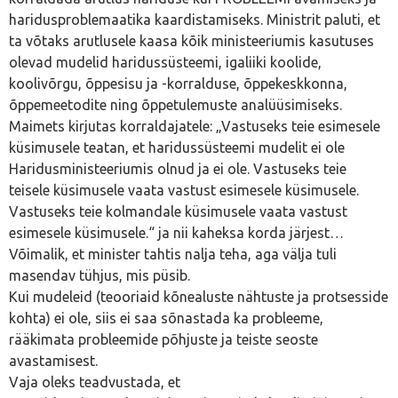
haridusproblemaatika kaardistamiseks. Ministrit paluti, et
ta võtaks arutlusele kaasa kõik ministeeriumis kasutuses
olevad mudelid haridussüsteemi, igaliiki koolide,
koolivõrgu, õppesisu ja -korralduse, õppekeskkonna,
õppemeetodite ning õppetulemuste analüüsimiseks.
Maimets kirjutas korraldajatele: „Vastuseks teie esimesele
küsimusele teatan, et haridussüsteemi mudelit ei ole
Haridusministeeriumis olnud ja ei ole. Vastuseks teie
teisele küsimusele vaata vastust esimesele küsimusele.
Vastuseks teie kolmandale küsimusele vaata vastust
esimesele küsimusele.“ ja nii kaheksa korda järjest…
Võimalik, et minister tahtis nalja teha, aga välja tuli
masendav tühjus, mis püsib.
Kui mudeleid (teooriaid kõnealuste nähtuste ja protsesside
kohta) ei ole, siis ei saa sõnastada ka probleeme,
rääkimata probleemide põhjuste ja teiste seoste
avastamisest.
Vaja oleks teadvustada, et