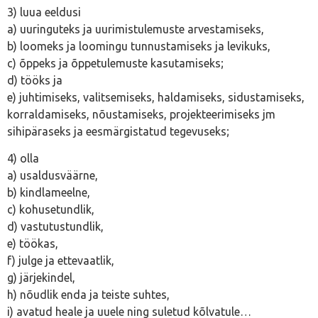
3) luua eeldusi
a) uuringuteks ja uurimistulemuste arvestamiseks,
b) loomeks ja loomingu tunnustamiseks ja levikuks,
c) õppeks ja õppetulemuste kasutamiseks;
d) tööks ja
e) juhtimiseks, valitsemiseks, haldamiseks, sidustamiseks,
korraldamiseks, nõustamiseks, projekteerimiseks jm
sihipäraseks ja eesmärgistatud tegevuseks;
4) olla
a) usaldusväärne,
b) kindlameelne,
c) kohusetundlik,
d) vastutustundlik,
e) töökas,
f) julge ja ettevaatlik,
g) järjekindel,
h) nõudlik enda ja teiste suhtes,
i) avatud heale ja uuele ning suletud kõlvatule…