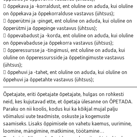
 õppekava ja -korraldust, ent oluline on aduda, kui oluline
on õppekava ja õppekorralduse vastavus (ühtsus);
 õpperütmi ja -pinget, ent oluline on aduda, kui oluline on
õpperütmi ja õppepinge vastavus (ühtsus);
 õppevabadust ja -korda, ent oluline on aduda, kui oluline
on õppevabaduse ja õppekorra vastavus (ühtsus);
 õpperessursse ja -tingimusi, ent oluline on aduda, kui
oluline on õpperessursside ja õppetingimuste vastavus
(ühtsus);
 õppehuvi ja -tahet, ent oluline on aduda, kui oluline on
õppehuvi ja õppetahte vastavus (ühtsus);
———————————————————————————
Õpetajate, eriti õpetajate õpetajate, hulgas on rohkesti
neid, kes kujutavad ette, et õpetaja ülesanne on ÕPETADA.
Paraku on nii koolis, kodus kui ka kõikjal mujal palju
võimalusi uute teadmiste, oskuste ja kogemuste
saamiseks. Lisaks õppimisele on vahetu kaemus, uurimine,
loomine, mängimine, matkimine, töötamine…