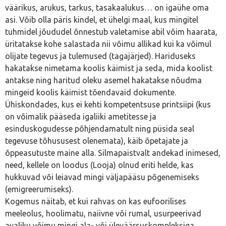
väärikus, arukus, tarkus, tasakaalukus… on igaühe oma
asi. Võib olla päris kindel, et ühelgi maal, kus mingitel
tuhmidel jõududel õnnestub valetamise abil võim haarata,
üritatakse kohe salastada nii võimu allikad kui ka võimul
olijate tegevus ja tulemused (tagajärjed). Hariduseks
hakatakse nimetama koolis käimist ja seda, mida koolist
antakse ning haritud oleku asemel hakatakse nõudma
mingeid koolis käimist tõendavaid dokumente.
Ühiskondades, kus ei kehti kompetentsuse printsiipi (kus
on võimalik pääseda igaliiki ametitesse ja
esinduskogudesse põhjendamatult ning püsida seal
tegevuse tõhususest olenemata), käib õpetajate ja
õppeasutuste maine alla. Silmapaistvalt andekad inimesed,
need, kellele on loodus (Looja) olnud eriti helde, kas
hukkuvad või leiavad mingi väljapääsu põgenemiseks
(emigreerumiseks).
Kogemus näitab, et kui rahvas on kas eufoorilises
meeleolus, hoolimatu, naiivne või rumal, usurpeerivad
avaliku võimu mingi ala- või üleväärsuskompleksiga