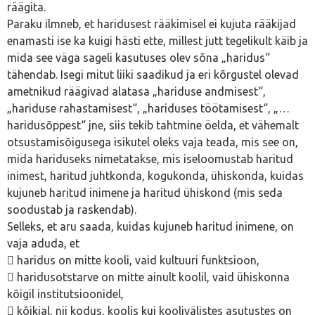
räägita.
Paraku ilmneb, et haridusest rääkimisel ei kujuta rääkijad
enamasti ise ka kuigi hästi ette, millest jutt tegelikult käib ja
mida see väga sageli kasutuses olev sõna „haridus“
tähendab. Isegi mitut liiki saadikud ja eri kõrgustel olevad
ametnikud räägivad alatasa „hariduse andmisest“,
„hariduse rahastamisest“, „hariduses töötamisest“, „…
haridusõppest“ jne, siis tekib tahtmine öelda, et vähemalt
otsustamisõigusega isikutel oleks vaja teada, mis see on,
mida hariduseks nimetatakse, mis iseloomustab haritud
inimest, haritud juhtkonda, kogukonda, ühiskonda, kuidas
kujuneb haritud inimene ja haritud ühiskond (mis seda
soodustab ja raskendab).
Selleks, et aru saada, kuidas kujuneb haritud inimene, on
vaja aduda, et
 haridus on mitte kooli, vaid kultuuri funktsioon,
 haridusotstarve on mitte ainult koolil, vaid ühiskonna
kõigil institutsioonidel,
 kõikjal, nii kodus, koolis kui koolivälistes asutustes on