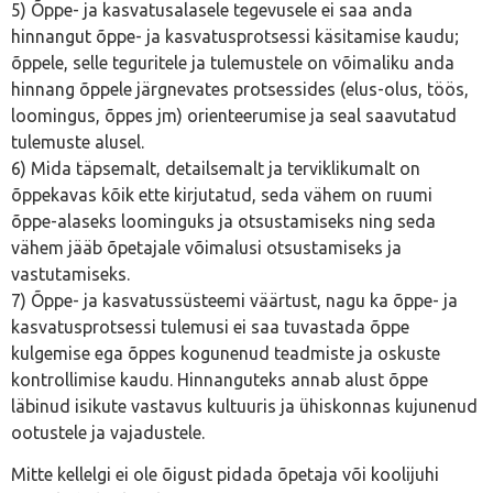
5) Õppe- ja kasvatusalasele tegevusele ei saa anda
hinnangut õppe- ja kasvatusprotsessi käsitamise kaudu;
õppele, selle teguritele ja tulemustele on võimaliku anda
hinnang õppele järgnevates protsessides (elus-olus, töös,
loomingus, õppes jm) orienteerumise ja seal saavutatud
tulemuste alusel.
6) Mida täpsemalt, detailsemalt ja terviklikumalt on
õppekavas kõik ette kirjutatud, seda vähem on ruumi
õppe-alaseks loominguks ja otsustamiseks ning seda
vähem jääb õpetajale võimalusi otsustamiseks ja
vastutamiseks.
7) Õppe- ja kasvatussüsteemi väärtust, nagu ka õppe- ja
kasvatusprotsessi tulemusi ei saa tuvastada õppe
kulgemise ega õppes kogunenud teadmiste ja oskuste
kontrollimise kaudu. Hinnanguteks annab alust õppe
läbinud isikute vastavus kultuuris ja ühiskonnas kujunenud
ootustele ja vajadustele.
Mitte kellelgi ei ole õigust pidada õpetaja või koolijuhi