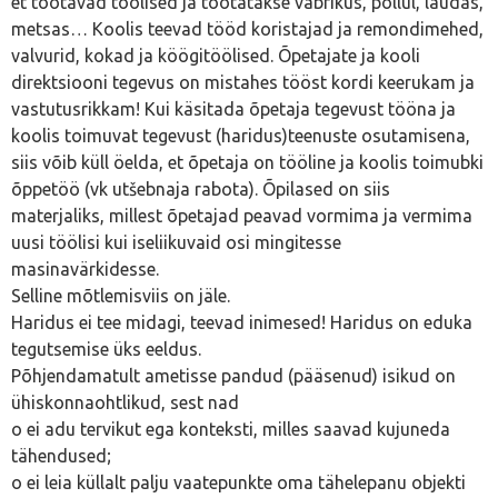
et töötavad töölised ja töötatakse vabrikus, põllul, laudas,
metsas… Koolis teevad tööd koristajad ja remondimehed,
valvurid, kokad ja köögitöölised. Õpetajate ja kooli
direktsiooni tegevus on mistahes tööst kordi keerukam ja
vastutusrikkam! Kui käsitada õpetaja tegevust tööna ja
koolis toimuvat tegevust (haridus)teenuste osutamisena,
siis võib küll öelda, et õpetaja on tööline ja koolis toimubki
õppetöö (vk utšebnaja rabota). Õpilased on siis
materjaliks, millest õpetajad peavad vormima ja vermima
uusi töölisi kui iseliikuvaid osi mingitesse
masinavärkidesse.
Selline mõtlemisviis on jäle.
Haridus ei tee midagi, teevad inimesed! Haridus on eduka
tegutsemise üks eeldus.
Põhjendamatult ametisse pandud (pääsenud) isikud on
ühiskonnaohtlikud, sest nad
o ei adu tervikut ega konteksti, milles saavad kujuneda
tähendused;
o ei leia küllalt palju vaatepunkte oma tähelepanu objekti