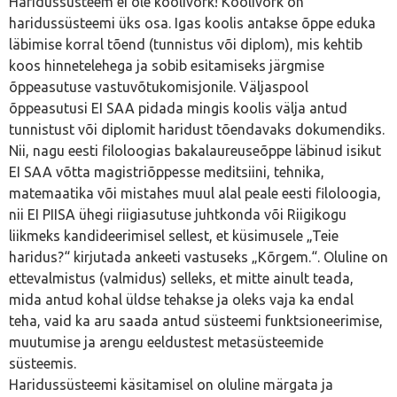
Haridussüsteem ei ole koolivõrk! Koolivõrk on
haridussüsteemi üks osa. Igas koolis antakse õppe eduka
läbimise korral tõend (tunnistus või diplom), mis kehtib
koos hinnetelehega ja sobib esitamiseks järgmise
õppeasutuse vastuvõtukomisjonile. Väljaspool
õppeasutusi EI SAA pidada mingis koolis välja antud
tunnistust või diplomit haridust tõendavaks dokumendiks.
Nii, nagu eesti filoloogias bakalaureuseõppe läbinud isikut
EI SAA võtta magistriõppesse meditsiini, tehnika,
matemaatika või mistahes muul alal peale eesti filoloogia,
nii EI PIISA ühegi riigiasutuse juhtkonda või Riigikogu
liikmeks kandideerimisel sellest, et küsimusele „Teie
haridus?“ kirjutada ankeeti vastuseks „Kõrgem.“. Oluline on
ettevalmistus (valmidus) selleks, et mitte ainult teada,
mida antud kohal üldse tehakse ja oleks vaja ka endal
teha, vaid ka aru saada antud süsteemi funktsioneerimise,
muutumise ja arengu eeldustest metasüsteemide
süsteemis.
Haridussüsteemi käsitamisel on oluline märgata ja