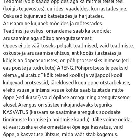
Teadmisi võib saada õppides aga ka mitmel teisel teel
(kõigis tegevustes): uurides, vaadeldes, korrastades jne.
Oskused kujunevad katsetades ja harjutades.
Arusaamine kujuneb mõeldes ja mõtestades.
Teadmisi ja oskusi omandama saab ka sundida;
arusaamine aga sõltub arengutasemest.
Õppes ei ole väärtuseks pelgalt teadmised, vaid teadmiste,
oskuste ja arusaamise ühtsus, ent koolis (lasteaias ja
kõigis nn õppeasutustes, on põhiprotsessiks inimese (eri
eas poiste ja tüdrukute) ARENG. Põhiprotsessile peaksid
olema „allutatud“ kõik teised koolis ja väljapool kooli
kulgevad protsessid, järeldused kogu õppe otstarbekuse,
efektiivsuse ja intensiivsuse kohta saab tuletada mitte
õppe (-edukuse?) vaid õpilase arengu ning arengutaseme
alusel. Arengus on süsteemikujundavaks teguriks
KASVATUS (kasvamise saatmine arenguks soodsate
tingimuste loomise ja hoidmise kaudu). Jälle võime öelda,
et väärtuseks ei ole omaette ei õpe ega kasvatus, vaid
õppe ja kasvatuse ühtsus, mida vääristab kogemus.